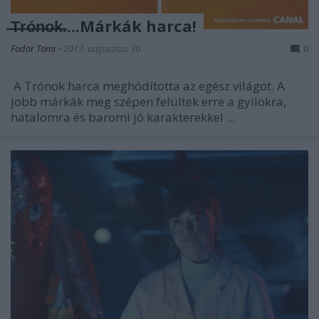
̶T̶r̶ó̶n̶o̶k̶....Márkák harca!
Fodor Tomi
•
2017. augusztus 30.
0
A Trónok harca meghódította az egész világot. A
jobb márkák meg szépen felültek erre a gyilokra,
hatalomra és baromi jó karakterekkel ...