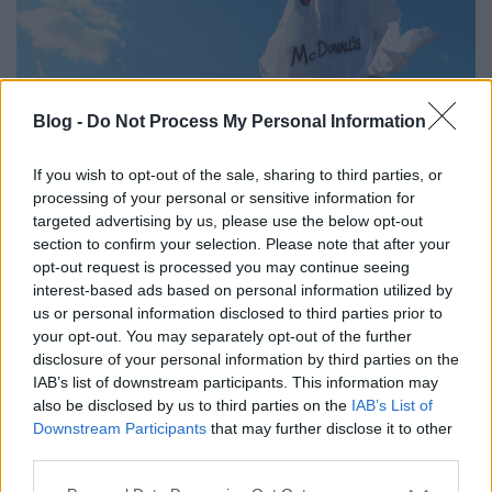
Blog -
Do Not Process My Personal Information
If you wish to opt-out of the sale, sharing to third parties, or
processing of your personal or sensitive information for
Így kóstolta fel a Burger King a
targeted advertising by us, please use the below opt-out
section to confirm your selection. Please note that after your
Mekit Halloween alkalmából:
opt-out request is processed you may continue seeing
BOOOOO
interest-based ads based on personal information utilized by
us or personal information disclosed to third parties prior to
Fodor Tamás Gábor
•
2016. október 28.
0
your opt-out. You may separately opt-out of the further
disclosure of your personal information by third parties on the
IAB’s list of downstream participants. This information may
Halloween. Az ünnep, ami egy kelta hagyományból
also be disclosed by us to third parties on the
IAB’s List of
kelt életre, több ünnepet is magába foglalva, mint
Downstream Participants
that may further disclose it to other
például a keresztény vallásból ismert halottak ...
third parties.
Please note that this website/app uses one or more Google