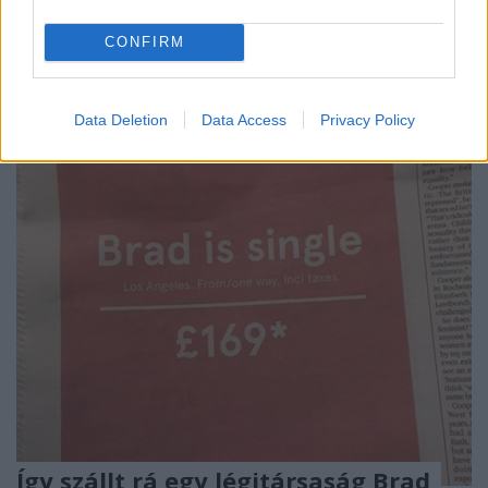
Ha valamit igazán akarsz, akkor azért küzdeni fogsz.
CONFIRM
Mi lehet annyira fontos és egyben gyönyörű, hogy
érte végzetes harcba keveredj egy másik ...
Data Deletion
Data Access
Privacy Policy
Így szállt rá egy légitársaság Brad