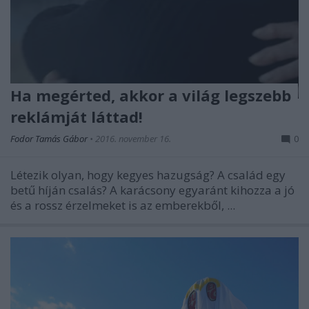
Ha megérted, akkor a világ legszebb
reklámját láttad!
Fodor Tamás Gábor
•
2016. november 16.
0
Létezik olyan, hogy kegyes hazugság? A család egy
betű híján csalás? A karácsony egyaránt kihozza a jó
és a rossz érzelmeket is az emberekből, ...