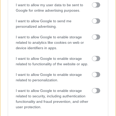
" - érkezik a kérdés kattintás után a Girls of Paradise
I want to allow my user data to be sent to
nevű oldalon chatjén a ...
Google for online advertising purposes.
I want to allow Google to send me
personalized advertising.
I want to allow Google to enable storage
related to analytics like cookies on web or
device identifiers in apps.
I want to allow Google to enable storage
related to functionality of the website or app.
I want to allow Google to enable storage
related to personalization.
I want to allow Google to enable storage
related to security, including authentication
A VÁLASZTÁS a Tied, visszafelé is!
functionality and fraud prevention, and other
user protection.
Fodor Tomi
•
2016. szeptember 27.
0