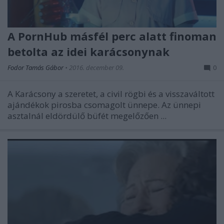
A PornHub másfél perc alatt finoman
betolta az idei karácsonynak
Fodor Tamás Gábor
•
2016. december 09.
0
A Karácsony a szeretet, a civil rögbi és a visszaváltott
ajándékok pirosba csomagolt ünnepe. Az ünnepi
asztalnál eldördülő büfét megelőzően ...