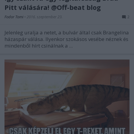
Pitt válására! @Off-beat blog
Fodor Tomi
•
2016. szeptember 23.
2
Jelenleg uralja a netet, a bulvár által csak Brangelina
házaspár válása. Ilyenkor szokásos vesébe néznek és
mindenből hírt csinálnak a ...