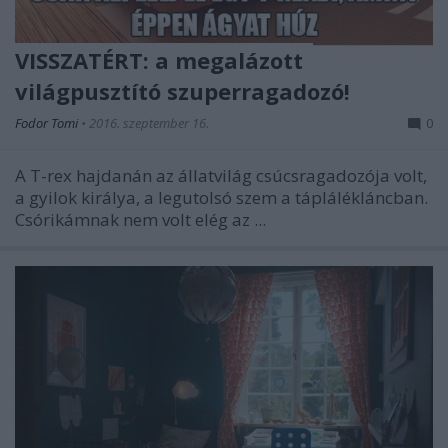
VISSZATÉRT: a megalázott
világpusztító szuperragadozó!
Fodor Tomi
•
2016. szeptember 16.
0
A T-rex hajdanán az állatvilág csúcsragadozója volt,
a gyilok királya, a legutolsó szem a táplálékláncban.
Csórikámnak nem volt elég az ...