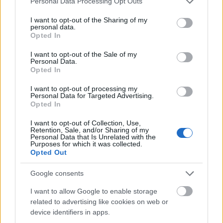
Personal Data Processing Opt Outs
services and may gather and store information including but
not limited to your visit or usage behaviour. You may click to
I want to opt-out of the Sharing of my
personal data.
grant or deny consent to Google and its third-party tags to
Opted In
use your data for below specified purposes in below Google
consent section.
I want to opt-out of the Sale of my
Personal Data.
Opted In
I want to opt-out of processing my
Personal Data for Targeted Advertising.
Opted In
I want to opt-out of Collection, Use,
Retention, Sale, and/or Sharing of my
Personal Data that Is Unrelated with the
Purposes for which it was collected.
Amikor a férfi prostit keres a neten,
Opted Out
de nagyon meglepődik
Google consents
Fodor Tomi
•
2016. október 02.
15
I want to allow Google to enable storage
related to advertising like cookies on web or
device identifiers in apps.
"
Tetszem Neked, szeretnél még látni rólam képeket?