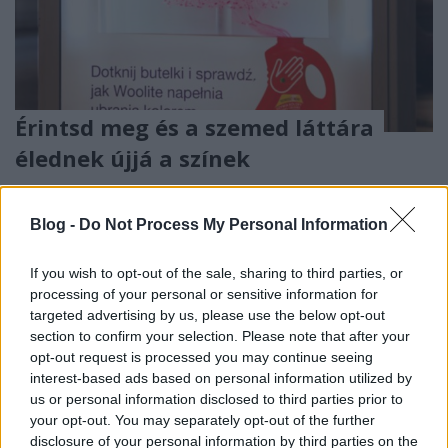
Érintsd meg és a szemed láttára
élednek újjá a színek
Fodor Tomi
•
2012. október 16.
0
Blog -
Do Not Process My Personal Information
Az idei Goldendrum verseny meglehetősen
változatosra sikeredett, hiszen volt itt kizárás,
If you wish to opt-out of the sale, sharing to third parties, or
kritizált nyertesek, de ami minket a legjobban érint,
processing of your personal or sensitive information for
hogy 5 hazai ügynökség 14(!!) rövidlistás helyett
targeted advertising by us, please use the below opt-out
sepert be, ráadásul a DDB Budapest a Rajongószív
section to confirm your selection. Please note that after your
nevezetű kampányával az innovatív…
opt-out request is processed you may continue seeing
interest-based ads based on personal information utilized by
us or personal information disclosed to third parties prior to
your opt-out. You may separately opt-out of the further
disclosure of your personal information by third parties on the