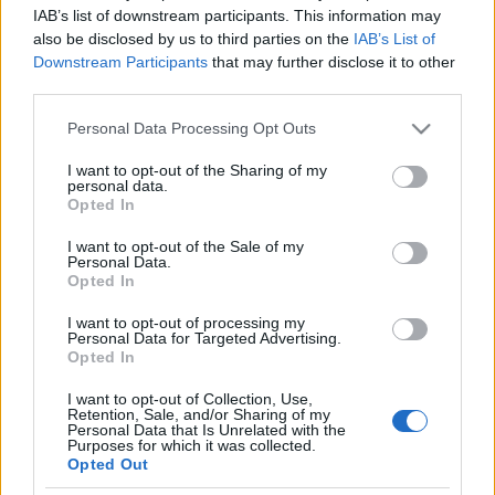
IAB’s list of downstream participants. This information may
also be disclosed by us to third parties on the
IAB’s List of
Downstream Participants
that may further disclose it to other
third parties.
Please note that this website/app uses one or more Google
Personal Data Processing Opt Outs
services and may gather and store information including but
not limited to your visit or usage behaviour. You may click to
I want to opt-out of the Sharing of my
personal data.
grant or deny consent to Google and its third-party tags to
Opted In
use your data for below specified purposes in below Google
consent section.
I want to opt-out of the Sale of my
Personal Data.
Queen’s Day! A hollandok hajóztak a
Opted In
vizeletben, de már játszanak vele.
I want to opt-out of processing my
Personal Data for Targeted Advertising.
Fodor Tomi
•
2012. július 05.
1
Opted In
I want to opt-out of Collection, Use,
A Queen’s Day az egyik legnagyobb bulizós ünnep
Retention, Sale, and/or Sharing of my
Personal Data that Is Unrelated with the
Hollandiában. Egy hatalmas utcabált képzelj el
Purposes for which it was collected.
április utolsó napján, színpadokkal, teljes
Opted Out
megőrüléssel és persze egy nagy, narancssárga,