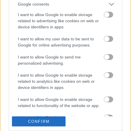
brutálisan ittas és hömpölygő tömeggel. Az 1800-as
Google consents
évek végétől létezik ez a…
I want to allow Google to enable storage
related to advertising like cookies on web or
Portyázz idegen esküvőkön!
device identifiers in apps.
Fodor Tomi
•
2012. január 11.
0
I want to allow my user data to be sent to
Google for online advertising purposes.
Aki látta anno az Ünneprontók ünnepe című filmet,
I want to allow Google to send me
annak erről az alkalmazásról eszébe is juthatott
personalized advertising.
egyből.A film lényegében arról szól, hogy két jó
barát az esküvői szezon kezdetével együtt szintén
I want to allow Google to enable storage
elkezdi portyázó időszakát. Teljesen idegen
related to analytics like cookies on web or
esküvőkre lógnak be, mindig…
device identifiers in apps.
I want to allow Google to enable storage
related to functionality of the website or app.
I want to allow Google to enable storage
CONFIRM
related to personalization.