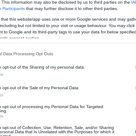
. This information may also be disclosed by us to third parties on the
IA
Participants
that may further disclose it to other third parties.
Né
 that this website/app uses one or more Google services and may gath
including but not limited to your visit or usage behaviour. You may click 
̶T̶r̶ó
 to Google and its third-party tags to use your data for below specifi
A Por
idei 
ogle consent section.
Ha me
láttad
l Data Processing Opt Outs
Így k
Hall
Amiko
o opt-out of the Sharing of my personal data.
megl
In
A VÁL
Így s
válás
o opt-out of the Sale of my Personal Data.
VISSZ
In
szupe
A vál
to opt-out of processing my Personal Data for Targeted
Ügynö
ing.
szól!
In
Az ér
Óóóóó
o opt-out of Collection, Use, Retention, Sale, and/or Sharing
Tová
ersonal Data that Is Unrelated with the Purposes for which it
lected.