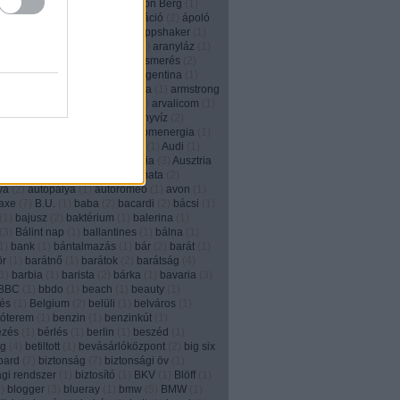
2
)
animált
(
1
)
anonim
(
1
)
Anthon Berg
(
1
)
)
Anyák napja
(
1
)
apa
(
2
)
aplikáció
(
2
)
ápoló
e
(
3
)
Apple
(
2
)
applikáció
(
5
)
Appshaker
(
1
)
r
(
1
)
arachnofóbia
(
1
)
arany
(
1
)
aranyláz
(
1
)
(
1
)
aranyrög
(
1
)
arc
(
1
)
arcfelismerés
(
2
)
m
(
2
)
áremelés
(
1
)
aréna
(
1
)
Argentina
(
1
)
n tangó
(
1
)
ariel
(
2
)
arisztokrácia
(
1
)
armstrong
2
)
art director
(
4
)
áruházlánc
(
1
)
arvalicom
(
1
)
Com
(
1
)
ásítás
(
1
)
Asus
(
1
)
ásványvíz
(
2
)
iz
(
1
)
aszfaltrajz
(
1
)
at&t
(
2
)
atomenergia
(
1
)
rough
(
1
)
átverés
(
4
)
Auckland
(
1
)
Audi
(
1
)
augmented reality
(
6
)
Ausztrália
(
3
)
Ausztria
(
12
)
autókölcsönzés
(
1
)
automata
(
2
)
ya
(
2
)
autopálya
(
1
)
autoromeo
(
1
)
avon
(
1
)
axe
(
7
)
B.U.
(
1
)
baba
(
2
)
bacardi
(
2
)
bácsi
(
1
)
(
1
)
bajusz
(
2
)
baktérium
(
1
)
balerina
(
1
)
(
3
)
Bálint nap
(
1
)
ballantines
(
1
)
bálna
(
1
)
1
)
bank
(
1
)
bántalmazás
(
1
)
bár
(
2
)
barát
(
1
)
ör
(
1
)
barátnő
(
1
)
barátok
(
2
)
barátság
(
4
)
1
)
barbia
(
1
)
barista
(
2
)
bárka
(
1
)
bavaria
(
3
)
BBC
(
1
)
bbdo
(
1
)
beach
(
1
)
beauty
(
1
)
és
(
1
)
Belgium
(
2
)
belüli
(
1
)
belváros
(
1
)
tóterem
(
1
)
benzin
(
1
)
benzinkút
(
1
)
ezés
(
1
)
bérlés
(
1
)
berlin
(
1
)
beszéd
(
1
)
ég
(
4
)
betiltott
(
1
)
bevásárlóközpont
(
2
)
big six
board
(
7
)
biztonság
(
7
)
biztonsági öv
(
1
)
ági rendszer
(
1
)
biztosító
(
1
)
BKV
(
1
)
Blöff
(
1
)
9
)
blogger
(
3
)
blueray
(
1
)
bmw
(
5
)
BMW
(
1
)