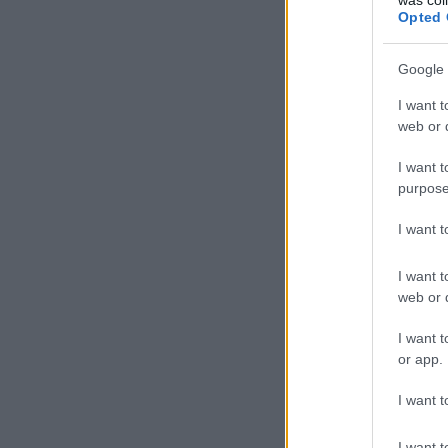
Opted 
Google 
I want t
web or d
I want t
purpose
I want 
I want t
web or d
I want t
or app.
I want t
I want t