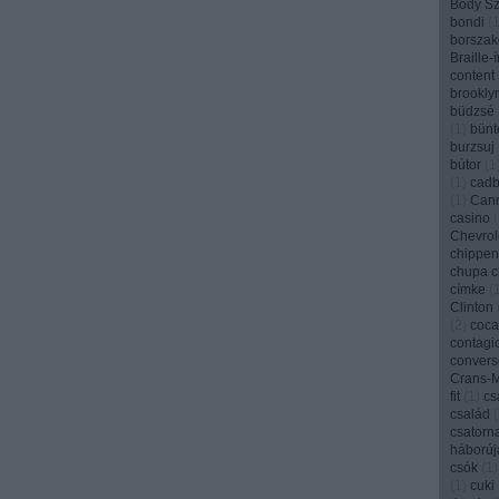
Bódy Szi
bondi
(
borszak
Braille-
content
brookly
büdzsé
(
1
)
bünt
burzsuj
bútor
(
1
(
1
)
cadb
(
1
)
Can
casino
(
Chevrol
chippen
chupa 
címke
(
Clinton
(
2
)
coca
contagi
convers
Crans-
fit
(
1
)
cs
család
(
csatorn
háborúj
csók
(
1
)
(
1
)
cuki