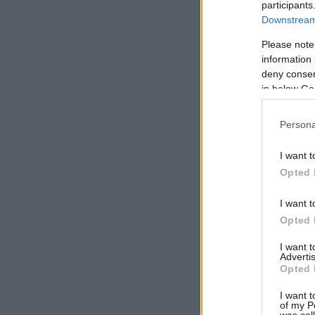
participants
Downstream 
Please note
information 
deny consent
in below Go
Persona
I want t
Opted 
I want t
Opted 
I want 
Advertis
Opted 
I want t
of my P
was col