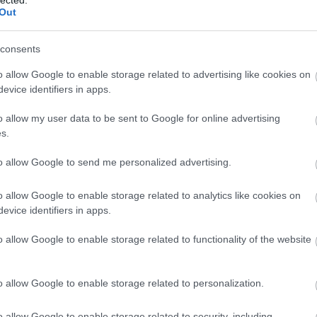
Out
consents
12939
(
o allow Google to enable storage related to advertising like cookies on
2015
(
3
evice identifiers in apps.
(
1
)
4g
(
használ
abszurd
o allow my user data to be sent to Google for online advertising
adakoz
s.
adidas
(
(
1
)
age
to allow Google to send me personalized advertising.
agymen
ajándé
akcióhő
o allow Google to enable storage related to analytics like cookies on
alapitv
alkalma
evice identifiers in apps.
alkohol
állásker
o allow Google to enable storage related to functionality of the website
állatme
(
1
)
Allen
alvás
(
1
Amerik
o allow Google to enable storage related to personalization.
amster
amunds
android
o allow Google to enable storage related to security, including