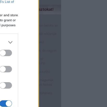
B’s List of
zd meg a régebbi posztokat!
er and store
to grant or
̶n̶o̶k̶....Márkák harca!
ed purposes
nHub másfél perc alatt finoman betolta az
karácsonynak
gérted, akkor a világ legszebb reklámját
!
óstolta fel a Burger King a Mekit
oween alkalmából: BOOOOO
r a férfi prostit keres a neten, de nagyon
epődik
ASZTÁS a Tied, visszafelé is!
zállt rá egy légitársaság Brad Pitt
ára! @Off-beat blog
ATÉRT: a megalázott világpusztító
rragadozó!
ásról TILOS beszélni, mégis megtették
kségnél dolgozol? Ez a poszt Neked
zéseket összeragasztó rágó története
, hogy hűlne ki a kajád!
bb
...