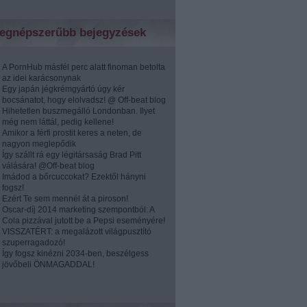
egnépszerűbb bejegyzések
A PornHub másfél perc alatt finoman betolta
az idei karácsonynak
Egy japán jégkrémgyártó úgy kér
bocsánatot, hogy elolvadsz! @ Off-beat blog
Hihetetlen buszmegálló Londonban. Ilyet
még nem láttál, pedig kellene!
Amikor a férfi prostit keres a neten, de
nagyon meglepődik
Így szállt rá egy légitársaság Brad Pitt
válására! @Off-beat blog
Imádod a bőrcuccokat? Ezektől hányni
fogsz!
Ezért Te sem mennél át a piroson!
Oscar-díj 2014 marketing szempontból: A
Cola pizzával jutott be a Pepsi eseményére!
VISSZATÉRT: a megalázott világpusztító
szuperragadozó!
Így fogsz kinézni 2034-ben, beszélgess
jövőbeli ÖNMAGADDAL!