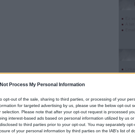
Ez v
A hét
Email
Linke
Twitt
Tumb
Not Process My Personal Information
Pinte
Goog
to opt-out of the sale, sharing to third parties, or processing of your per
formation for targeted advertising by us, please use the below opt-out s
r selection. Please note that after your opt-out request is processed y
eing interest-based ads based on personal information utilized by us or
disclosed to third parties prior to your opt-out. You may separately opt-
undefin
losure of your personal information by third parties on the IAB’s list of