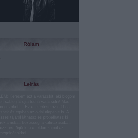
Rólam
m
Leírás
EM: Keresem azt a varázslót, aki blogom
lt sablonját újra tudná varázsolni! Más,
megszokott… Ez a jelentése az off-beat
ésnek és egyben az oldal alapelve is. A
sszes tájáról láthatsz és próbálhatsz ki
 reklámokat, közösségi alkalmazásokat.
ozz, és törjünk ki a reklámzajból az
 megoldásokkal.