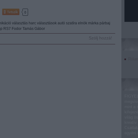
Tetszik
0
ikáció
választás
harc
választások
autó
szatíra
elnök
márka
párbaj
mp
RS7
Fodor Tamás Gábor
Szólj hozzá!
Róla
FIGYEL
megvise
mint a 
kifejez
világ ö
kreatív
Csatlak
egyéni