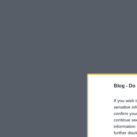
Blog -
Do 
If you wish 
sensitive in
confirm you
continue se
information 
further disc