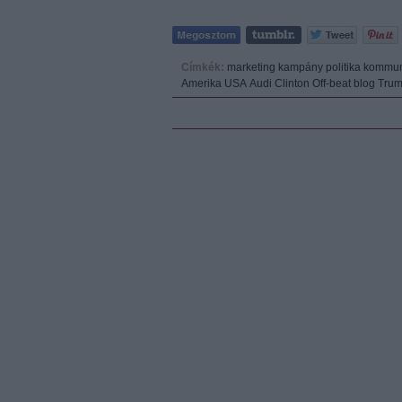
Címkék:
marketing
kampány
politika
kommun
Amerika
USA
Audi
Clinton
Off-beat blog
Tru