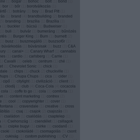
lvi
(
1
)
bogár
(
1
)
bohóc
(
1
)
bolt
(
1
)
bond
(
1
)
1
)
bor
(
2
)
bőr
(
1
)
borotválkozás
(
1
)
értő
(
1
)
botrány
(
1
)
boy
(
1
)
Brad Pitt
(
1
)
írás
(
1
)
brand
(
4
)
brandbuilding
(
2
)
branded
(
5
)
branding
(
1
)
brazília
(
1
)
Brazília
(
3
)
n
(
1
)
buckler
(
1
)
búcsú
(
1
)
Budweiser
(
1
)
(
1
)
buli
(
17
)
bulvár
(
1
)
bumeráng
(
1
)
bűnözés
etés
(
1
)
Burger King
(
1
)
Burn
(
1
)
burnett
(
2
)
(
1
)
busz
(
1
)
buszmegálló
(
2
)
buszsofőr
(
1
)
)
búvárkodás
(
1
)
búvársisak
(
1
)
buzz
(
3
)
C&A
ury
(
1
)
canal+
(
1
)
Canary Wharf
(
1
)
cannabis
nes
(
1
)
cardio
(
1
)
carlsberg
(
1
)
Carrie
(
1
)
1
)
Cavalli
(
1
)
celeb
(
1
)
centrum
(
1
)
ché
(
1
)
et
(
1
)
Chevrolet Sonic
(
1
)
chick
(
1
)
dale
(
1
)
chips
(
1
)
chuck
(
2
)
chuckville
(
1
)
chups
(
1
)
Chupa Chups
(
1
)
cica
(
1
)
cider
(
1
)
1
)
cipő
(
1
)
citylight
(
1
)
civilizáció
(
1
)
client
(
1
)
(
1
)
cliodíj
(
1
)
club
(
4
)
Coca-Cola
(
4
)
cocacola
 cola
(
1
)
coffe to go
(
1
)
cola
(
1
)
comforta
(
1
)
on
(
1
)
content marketing
(
1
)
contrex
(
2
)
e
(
1
)
cool
(
1
)
copywrighter
(
1
)
cover
(
1
)
Montana
(
1
)
cravendale
(
1
)
creative
(
1
)
cross
ábítás
(
1
)
csaj
(
1
)
csajok
(
2
)
csajozás
(
3
)
7
)
családon
(
1
)
csalódás
(
1
)
csaptelep
(
1
)
a
(
4
)
Csehország
(
1
)
csendélet
(
1
)
csillagok
a
(
1
)
csipke bugyi
(
1
)
csirke
(
1
)
csodanő
(
1
)
csoki
(
3
)
csokoládé
(
3
)
csomagolás
(
5
)
csont
(
1
)
cukiság
(
1
)
custom publishing
(
1
)
CV
(
1
)