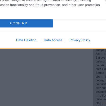
angyal
(
cation functionality and fraud prevention, and other user protection.
anya
(
1
(
1
)
appl
AR
(
6
)
a
aranyos
archívu
CONFIRM
argentí
(
1
)
art
(
Arvali
ásványv
attenbo
Data Deletion
Data Access
Privacy Policy
audi
(
5
)
(
1
)
autó
autópál
Axe
(
1
)
Baileys
baleset
banán
(
baráti k
Barbia
(
bbc
(
1
)
bejegyz
bemuta
berend
betegs
(
1
)
bill
biztons
blog
(
4