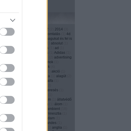
Címkék
1
)
13th street
(
4
)
2011
(
3
)
2012
(
2
)
2014
(
3
)
)
2016
(
1
)
208
(
1
)
3d
(
1
)
3D nyomtatás
(
1
)
4d
1
)
500
(
1
)
a japánok kivégzik magukat és fel is
ják őket
(
1
)
ablak
(
2
)
Absolut
(
1
)
absolut
(
1
)
(
1
)
account
(
2
)
ACG
(
1
)
Activia
(
1
)
ad
(
1
)
ás
(
2
)
adás--vétel
(
1
)
adatbázis
(
1
)
Adidas
(
1
)
1
)
adományozás
(
1
)
adrenalin
(
2
)
advertising
ncy
(
2
)
agencylife
(
1
)
agyhullámok
(
1
)
és
(
3
)
ágyú
(
1
)
aids
(
1
)
ajándék
(
4
)
kozás
(
1
)
ájulás
(
1
)
akadémia
(
1
)
akció
(
1
)
s
(
1
)
akkumulátor
(
1
)
akrobatika
(
1
)
alagút
(
2
)
ány
(
1
)
alapítvány
(
4
)
alarm
(
1
)
alfa
(
1
)
zás
(
17
)
alkalom
(
1
)
alkohol
(
12
)
izmus
(
1
)
állásinterjú
(
1
)
álláskeresés
(
1
)
eső portál
(
1
)
állat
(
1
)
állatkert
(
1
)
nhely
(
1
)
állatok
(
2
)
állatvédelem
(
1
)
állatvédő
y Solly
(
1
)
allstar
(
1
)
álmosság
(
1
)
álom
(
1
)
)
always
(
1
)
Alzheimer-kór
(
1
)
ambient
(
18
)
a
(
6
)
amerika
(
1
)
amnesty
(
1
)
amnesztia
(
1
)
dam
(
1
)
Amsterdam
(
1
)
Amszterdam
(
1
)
en
(
1
)
anarchia
(
1
)
Andes
(
1
)
andes
(
1
)
(
2
)
Angelina Jolie
(
1
)
Anglia
(
11
)
anglia
(
1
)