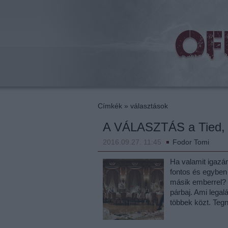
beat
Címkék
»
választások
A VÁLASZTÁS a Tied, v
2016.09.27. 11:45
Fodor Tomi
Ha valamit igazán
fontos és egyben
másik emberrel? 
párbaj. Ami legal
többek közt. Te