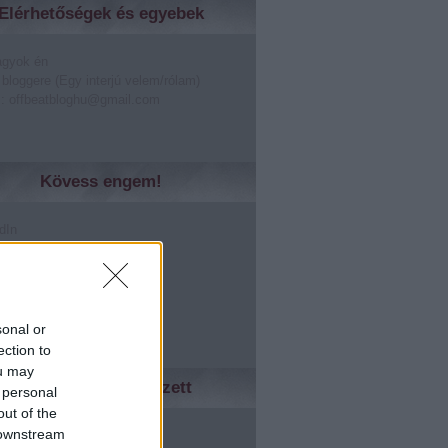
Elérhetőségek és egyebek
agyok én
 bloggere (Egy interjú velem/rólam)
: offbeatbloghu@gmail.com
Kövess engem!
dIn
er
lr
rest
le +
sonal or
ection to
ou may
Ismerőseidnek tetszett
 personal
out of the
ed
 downstream