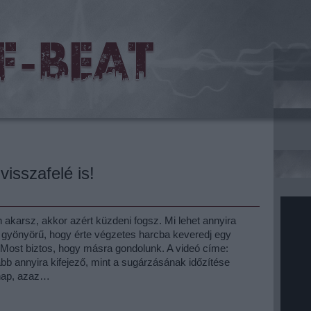
isszafelé is!
 akarsz, akkor azért küzdeni fogsz. Mi lehet annyira
 gyönyörű, hogy érte végzetes harcba keveredj egy
Most biztos, hogy másra gondolunk. A videó címe:
ább annyira kifejező, mint a sugárzásának időzítése
gnap, azaz…