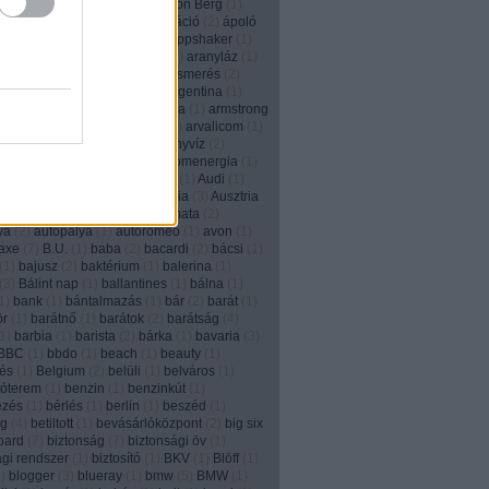
2
)
animált
(
1
)
anonim
(
1
)
Anthon Berg
(
1
)
)
Anyák napja
(
1
)
apa
(
2
)
aplikáció
(
2
)
ápoló
e
(
3
)
Apple
(
2
)
applikáció
(
5
)
Appshaker
(
1
)
r
(
1
)
arachnofóbia
(
1
)
arany
(
1
)
aranyláz
(
1
)
(
1
)
aranyrög
(
1
)
arc
(
1
)
arcfelismerés
(
2
)
m
(
2
)
áremelés
(
1
)
aréna
(
1
)
Argentina
(
1
)
n tangó
(
1
)
ariel
(
2
)
arisztokrácia
(
1
)
armstrong
2
)
art director
(
4
)
áruházlánc
(
1
)
arvalicom
(
1
)
Com
(
1
)
ásítás
(
1
)
Asus
(
1
)
ásványvíz
(
2
)
iz
(
1
)
aszfaltrajz
(
1
)
at&t
(
2
)
atomenergia
(
1
)
rough
(
1
)
átverés
(
4
)
Auckland
(
1
)
Audi
(
1
)
augmented reality
(
6
)
Ausztrália
(
3
)
Ausztria
(
12
)
autókölcsönzés
(
1
)
automata
(
2
)
ya
(
2
)
autopálya
(
1
)
autoromeo
(
1
)
avon
(
1
)
axe
(
7
)
B.U.
(
1
)
baba
(
2
)
bacardi
(
2
)
bácsi
(
1
)
(
1
)
bajusz
(
2
)
baktérium
(
1
)
balerina
(
1
)
(
3
)
Bálint nap
(
1
)
ballantines
(
1
)
bálna
(
1
)
1
)
bank
(
1
)
bántalmazás
(
1
)
bár
(
2
)
barát
(
1
)
ör
(
1
)
barátnő
(
1
)
barátok
(
2
)
barátság
(
4
)
1
)
barbia
(
1
)
barista
(
2
)
bárka
(
1
)
bavaria
(
3
)
BBC
(
1
)
bbdo
(
1
)
beach
(
1
)
beauty
(
1
)
és
(
1
)
Belgium
(
2
)
belüli
(
1
)
belváros
(
1
)
tóterem
(
1
)
benzin
(
1
)
benzinkút
(
1
)
ezés
(
1
)
bérlés
(
1
)
berlin
(
1
)
beszéd
(
1
)
ég
(
4
)
betiltott
(
1
)
bevásárlóközpont
(
2
)
big six
board
(
7
)
biztonság
(
7
)
biztonsági öv
(
1
)
ági rendszer
(
1
)
biztosító
(
1
)
BKV
(
1
)
Blöff
(
1
)
9
)
blogger
(
3
)
blueray
(
1
)
bmw
(
5
)
BMW
(
1
)