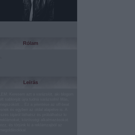
Rólam
m
Leírás
EM: Keresem azt a varázslót, aki blogom
lt sablonját újra tudná varázsolni! Más,
megszokott… Ez a jelentése az off-beat
ésnek és egyben az oldal alapelve is. A
sszes tájáról láthatsz és próbálhatsz ki
 reklámokat, közösségi alkalmazásokat.
ozz, és törjünk ki a reklámzajból az
 megoldásokkal.