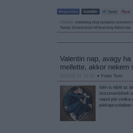
Címkék:
marketing
blog
kampány
szerelem
Tamás
Schwarzkopf
off-beat blog
Bálint nap
Valentin nap, avagy h
mellette, akkor nekem 
2013.02.14. 15:22
Fodor Tomi
Idén is eljött az 
összeverődnek a 
napot pár vodka-
párkapcsolatban é