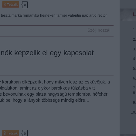
Tetszik
0
L
tészta
márka
romantika
heineken
farmer
valentin nap
art director
Szólj hozzá!
 nők képzelik el egy kapcsolat
 korukban elképzelik, hogy milyen lesz az esküvőjük, a
 oldalukon, amint az olykor barokkos túlzásba vitt
te bevonulnak egy plaza nagyságú templomba, hófehér
uk be, hogy a lányok többsége mindig előre…
Tetszik
0