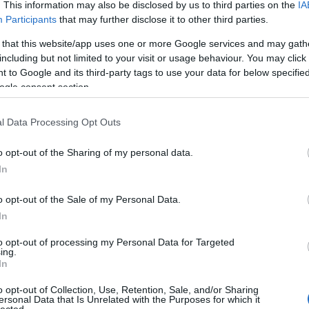
Szólj hozzá!
. This information may also be disclosed by us to third parties on the
IA
Participants
that may further disclose it to other third parties.
Né
 that this website/app uses one or more Google services and may gath
kezdetekor és szakítás idején
including but not limited to your visit or usage behaviour. You may click 
̶T̶r̶ó
 to Google and its third-party tags to use your data for below specifi
A Por
idei 
ogle consent section.
Ha me
os generációk elérték azt a szintet, hogy a közösségük
láttad
sz hivatalos a kapcsolatuk, ha már Facebookon is
l Data Processing Opt Outs
Így k
gy hivatalos kérem szépen, mert amit nem lehet lájkolni,
Hall
ekes dolog ez. Napjainkban a Facebook kutatási…
Amiko
o opt-out of the Sharing of my personal data.
megl
In
A VÁL
Így s
válás
o opt-out of the Sale of my Personal Data.
VISSZ
In
Tetszik
szupe
0
A vál
to opt-out of processing my Personal Data for Targeted
erelem
kapcsolat
szakítás
érdekesség
top10
érzelmek
státusz
Ügynö
ing.
szól!
In
Az ér
Szólj hozzá!
Óóóóó
o opt-out of Collection, Use, Retention, Sale, and/or Sharing
Tová
ersonal Data that Is Unrelated with the Purposes for which it
lected.