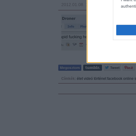
2012.01.08. 15:34
Fodor Tomi
authenti
Bizonyos korosztá
többek közt roman
hasonló stílusú e
az udvarlásnak i
…
Címkék:
élet
videó
történet
facebook
online