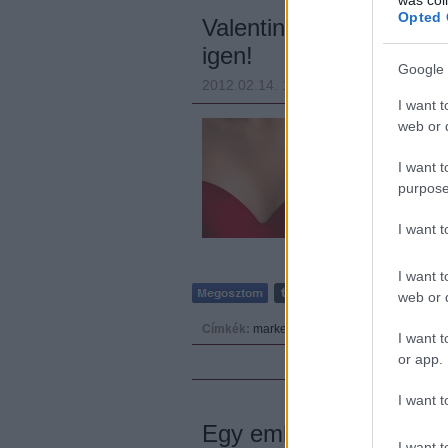
Opted 
Valentin nap és a rekl
igen!
Google 
2012.02.14. 18:33
Fodor Tomi
I want t
A Valentin nap t
web or d
nem is kis mérté
marketingfogásnak
I want t
"giccsimportnak".
purpose
"hordába" tömörü
I want 
I want t
web or d
Címkék:
marketing
reklám
print
szerelem
aj
I want t
or app.
I want t
Egy ember élete a Fa
I want t