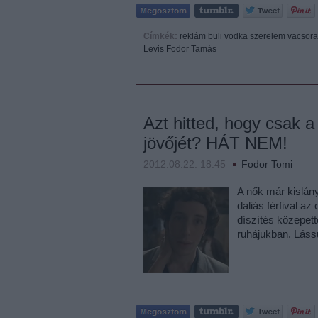
Címkék:
reklám
buli
vodka
szerelem
vacsora
Levis
Fodor Tamás
Azt hitted, hogy csak a
jövőjét? HÁT NEM!
2012.08.22. 18:45
Fodor Tomi
A nők már kislány
daliás férfival az
díszítés közepet
ruhájukban. Láss