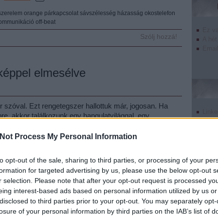
szerelem
orange
párkapcsolat
sávszélesség
házasság
okostelefon
ommunikáció
off-beat
Ez v
Szólj hozzá!
A hét
Email
 képpel elmesélve
r szóval. Ezt rengetegszer hallottuk már, jogosan. Ha
Linke
e, akkor találkozunk egy hangulatvilággal, egy
Twitt
y adott pillanat időtálló lenyomatával. A Getty Images a
Tumb
adatbázisa, amelyet a grafikusoknak nyilván nem kell…
Not Process My Personal Information
Pinte
Goog
to opt-out of the sale, sharing to third parties, or processing of your per
formation for targeted advertising by us, please use the below opt-out s
r selection. Please note that after your opt-out request is processed y
Tetszik
0
eing interest-based ads based on personal information utilized by us or
disclosed to third parties prior to your opt-out. You may separately opt-
zis
getty images
art director
szövegíró
undefin
losure of your personal information by third parties on the IAB’s list of