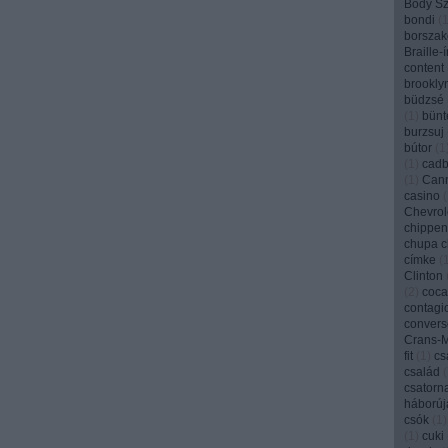
Bódy Szi
bondi
(
borszak
Braille-
content
brookly
büdzsé
(
1
)
bünt
burzsuj
bútor
(
1
(
1
)
cadb
(
1
)
Can
casino
(
Chevrol
chippen
chupa 
címke
(
Clinton
(
2
)
coca
contagi
convers
Crans-
fit
(
1
)
cs
család
(
csatorn
háborúj
csók
(
1
)
(
1
)
cuki