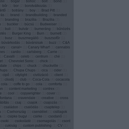
lvi
(
1
)
bogár
(
1
)
bohóc
(
1
)
bolt
(
1
)
bond
(
1
)
1
)
bőr
(
1
)
bor
(
2
)
borotválkozás
(
1
)
értő
(
1
)
botrány
(
1
)
boy
(
1
)
Brad Pitt
(
1
)
írás
(
1
)
brand
(
4
)
brandbuilding
(
2
)
branded
(
5
)
branding
(
1
)
brazília
(
1
)
Brazília
(
3
)
n
(
1
)
buckler
(
1
)
búcsú
(
1
)
Budweiser
(
1
)
(
1
)
buli
(
17
)
bulvár
(
1
)
bumeráng
(
1
)
bűnözés
etés
(
1
)
Burger King
(
1
)
Burn
(
1
)
burnett
(
2
)
(
1
)
busz
(
1
)
buszmegálló
(
2
)
buszsofőr
(
1
)
)
búvárkodás
(
1
)
búvársisak
(
1
)
buzz
(
3
)
C&A
ury
(
1
)
canal+
(
1
)
Canary Wharf
(
1
)
cannabis
nes
(
1
)
cardio
(
1
)
carlsberg
(
1
)
Carrie
(
1
)
1
)
Cavalli
(
1
)
celeb
(
1
)
centrum
(
1
)
ché
(
1
)
et
(
1
)
Chevrolet Sonic
(
1
)
chick
(
1
)
dale
(
1
)
chips
(
1
)
chuck
(
2
)
chuckville
(
1
)
chups
(
1
)
Chupa Chups
(
1
)
cica
(
1
)
cider
(
1
)
1
)
cipő
(
1
)
citylight
(
1
)
civilizáció
(
1
)
client
(
1
)
(
1
)
cliodíj
(
1
)
club
(
4
)
Coca-Cola
(
4
)
cocacola
 cola
(
1
)
coffe to go
(
1
)
cola
(
1
)
comforta
(
1
)
on
(
1
)
content marketing
(
1
)
contrex
(
2
)
e
(
1
)
cool
(
1
)
copywrighter
(
1
)
cover
(
1
)
Montana
(
1
)
cravendale
(
1
)
creative
(
1
)
cross
ábítás
(
1
)
csaj
(
1
)
csajok
(
2
)
csajozás
(
3
)
7
)
családon
(
1
)
csalódás
(
1
)
csaptelep
(
1
)
a
(
4
)
Csehország
(
1
)
csendélet
(
1
)
csillagok
a
(
1
)
csipke bugyi
(
1
)
csirke
(
1
)
csodanő
(
1
)
csoki
(
3
)
csokoládé
(
3
)
csomagolás
(
5
)
csont
(
1
)
cukiság
(
1
)
custom publishing
(
1
)
CV
(
1
)