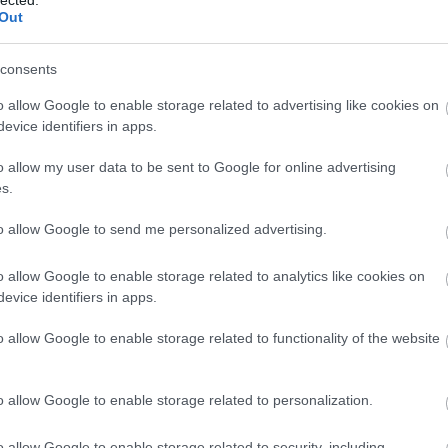
Out
ámok! A női nem az tulajdonképpen
consents
12939
(
o allow Google to enable storage related to advertising like cookies on
2015
(
3
ipikusan az az "ünnep", amely megosztja az embereket,
evice identifiers in apps.
(
1
)
4g
(
kben. Vannak olyanok, akik a kereskedelmi
használ
 tartják, vannak olyanok, akik amerikai
abszurd
o allow my user data to be sent to Google for online advertising
adakoz
 Másik platformon nézve pedig a szinglik ilyenkor
s.
adidas
(
lnek (politika…
(
1
)
age
to allow Google to send me personalized advertising.
agymen
ajándé
akcióhő
o allow Google to enable storage related to analytics like cookies on
alapitv
Tetszik
alkalma
0
evice identifiers in apps.
alkohol
állásker
ándék
szív
randi
piros
romantika
érzelmek
valentin nap
o allow Google to enable storage related to functionality of the website
állatme
(
1
)
Allen
Szólj hozzá!
alvás
(
1
amerika
o allow Google to enable storage related to personalization.
amster
amunds
cebookon
android
o allow Google to enable storage related to security, including