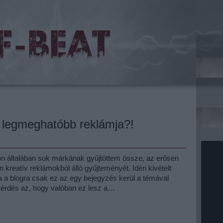
p legmeghatóbb reklámja?!
on általában sok márkának gyűjtöttem össze, az erősen
an kreatív reklámokból álló gyűjteményét. Idén kivételt
 a blogra csak ez az egy bejegyzés kerül a témával
kérdés az, hogy valóban ez lesz a…