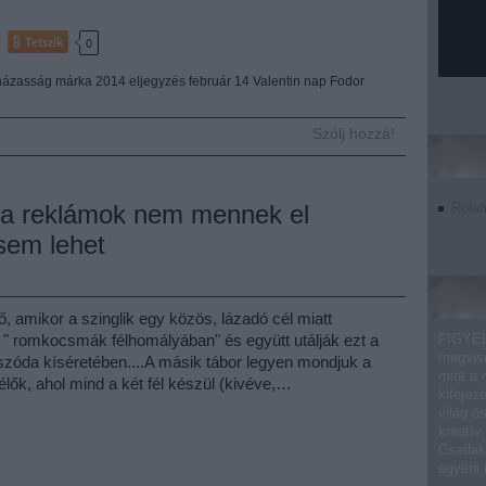
Tetszik
0
házasság
márka
2014
eljegyzés
február 14
Valentin nap
Fodor
Szólj hozzá!
a a reklámok nem mennek el
Róla
sem lehet
idő, amikor a szinglik egy közös, lázadó cél miatt
" romkocsmák félhomályában" és együtt utálják ezt a
FIGYEL
megvise
szóda kíséretében....A másik tábor legyen mondjuk a
mint a 
lők, ahol mind a két fél készül (kivéve,…
kifejez
világ ö
kreatív
Csatlak
egyéni