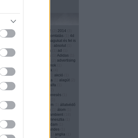
Címkék
1
)
13th street
(
4
)
2011
(
3
)
2012
(
2
)
2014
(
3
)
)
2016
(
1
)
208
(
1
)
3d
(
1
)
3D nyomtatás
(
1
)
4d
1
)
500
(
1
)
a japánok kivégzik magukat és fel is
ják őket
(
1
)
ablak
(
2
)
Absolut
(
1
)
absolut
(
1
)
(
1
)
account
(
2
)
ACG
(
1
)
Activia
(
1
)
ad
(
1
)
ás
(
2
)
adás--vétel
(
1
)
adatbázis
(
1
)
Adidas
(
1
)
1
)
adományozás
(
1
)
adrenalin
(
2
)
advertising
ncy
(
2
)
agencylife
(
1
)
agyhullámok
(
1
)
és
(
3
)
ágyú
(
1
)
aids
(
1
)
ajándék
(
4
)
kozás
(
1
)
ájulás
(
1
)
akadémia
(
1
)
akció
(
1
)
s
(
1
)
akkumulátor
(
1
)
akrobatika
(
1
)
alagút
(
2
)
ány
(
1
)
alapítvány
(
4
)
alarm
(
1
)
alfa
(
1
)
zás
(
17
)
alkalom
(
1
)
alkohol
(
12
)
izmus
(
1
)
állásinterjú
(
1
)
álláskeresés
(
1
)
eső portál
(
1
)
állat
(
1
)
állatkert
(
1
)
nhely
(
1
)
állatok
(
2
)
állatvédelem
(
1
)
állatvédő
y Solly
(
1
)
allstar
(
1
)
álmosság
(
1
)
álom
(
1
)
)
always
(
1
)
Alzheimer-kór
(
1
)
ambient
(
18
)
(
1
)
Amerika
(
6
)
amnesty
(
1
)
amnesztia
(
1
)
dam
(
1
)
Amsterdam
(
1
)
Amszterdam
(
1
)
en
(
1
)
anarchia
(
1
)
Andes
(
1
)
andes
(
1
)
(
2
)
Angelina Jolie
(
1
)
Anglia
(
11
)
anglia
(
1
)