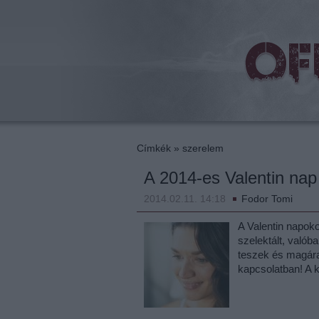
beat
Címkék
»
szerelem
A 2014-es Valentin na
2014.02.11. 14:18
Fodor Tomi
A Valentin napok
szelektált, valób
teszek és magára
kapcsolatban! A 