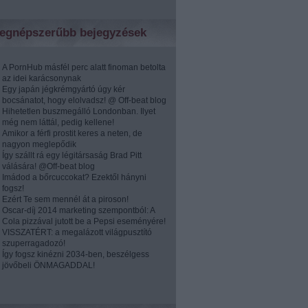
egnépszerűbb bejegyzések
A PornHub másfél perc alatt finoman betolta
az idei karácsonynak
Egy japán jégkrémgyártó úgy kér
bocsánatot, hogy elolvadsz! @ Off-beat blog
Hihetetlen buszmegálló Londonban. Ilyet
még nem láttál, pedig kellene!
Amikor a férfi prostit keres a neten, de
nagyon meglepődik
Így szállt rá egy légitársaság Brad Pitt
válására! @Off-beat blog
Imádod a bőrcuccokat? Ezektől hányni
fogsz!
Ezért Te sem mennél át a piroson!
Oscar-díj 2014 marketing szempontból: A
Cola pizzával jutott be a Pepsi eseményére!
VISSZATÉRT: a megalázott világpusztító
szuperragadozó!
Így fogsz kinézni 2034-ben, beszélgess
jövőbeli ÖNMAGADDAL!