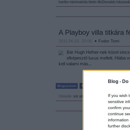
haribo
minimalista
bbdo
McDonalds
házassá
A Playboy villa titkára f
2011.06.02. 20:06
Fodor Tomi
Bár Hugh Hefner-nek közel sincs r
elképesztő luxus mellett. Hiába 
kell valami más...
Blog -
Do 
If you wish 
Címkék:
sör
alkohol
club
playboy
kastély
tito
sensitive in
confirm you
continue se
information 
further disc