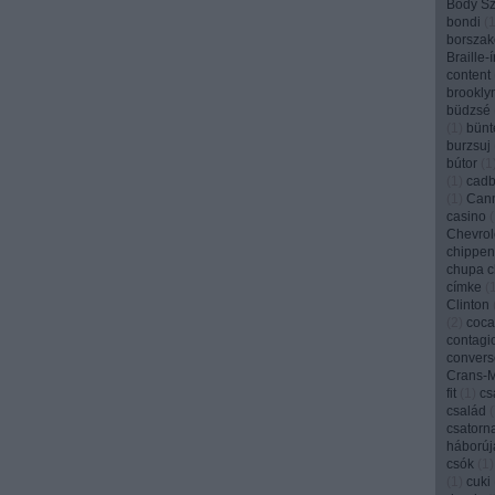
Bódy Szi
bondi
(
borszak
Braille-
content
brookly
büdzsé
(
1
)
bünt
burzsuj
bútor
(
1
(
1
)
cadb
(
1
)
Can
casino
(
Chevrol
chippen
chupa 
címke
(
Clinton
(
2
)
coca
contagi
convers
Crans-
fit
(
1
)
cs
család
(
csatorn
háborúj
csók
(
1
)
(
1
)
cuki