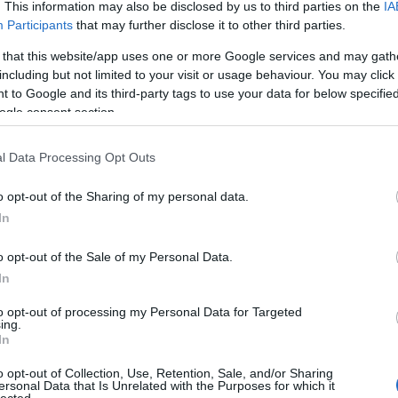
. This information may also be disclosed by us to third parties on the
IA
Participants
that may further disclose it to other third parties.
Né
 that this website/app uses one or more Google services and may gath
including but not limited to your visit or usage behaviour. You may click 
̶T̶r̶ó
 to Google and its third-party tags to use your data for below specifi
A Por
idei 
ogle consent section.
Ha me
láttad
l Data Processing Opt Outs
Így k
Hall
Amiko
o opt-out of the Sharing of my personal data.
megl
In
A VÁL
Így s
válás
o opt-out of the Sale of my Personal Data.
VISSZ
In
szupe
A vál
to opt-out of processing my Personal Data for Targeted
Ügynö
ing.
szól!
In
Az ér
Óóóóó
o opt-out of Collection, Use, Retention, Sale, and/or Sharing
Tová
ersonal Data that Is Unrelated with the Purposes for which it
lected.