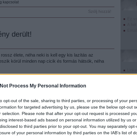
g kapcsolat
Szólj hozzá!
Ez v
A hét
Email
ény derült!
ossz élete, néha neki is kell egy kis lazítás az
veszik körül minden nap cicik és formás hátsók, néha
Linke
Twitt
Tumb
Not Process My Personal Information
Pinte
Tetszik
0
Goog
to opt-out of the sale, sharing to third parties, or processing of your per
k
playmate
villa
leleplezés
bavaria
Hugh Hefner
formation for targeted advertising by us, please use the below opt-out s
Szólj hozzá!
r selection. Please note that after your opt-out request is processed y
eing interest-based ads based on personal information utilized by us or
disclosed to third parties prior to your opt-out. You may separately opt-
undefin
losure of your personal information by third parties on the IAB’s list of