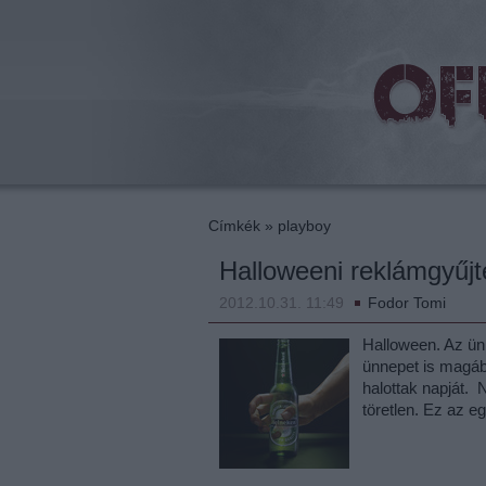
beat
Címkék
»
playboy
Halloweeni reklámgyűjt
2012.10.31. 11:49
Fodor Tomi
Halloween. Az ünn
ünnepet is magába
halottak napját. 
töretlen. Ez az 