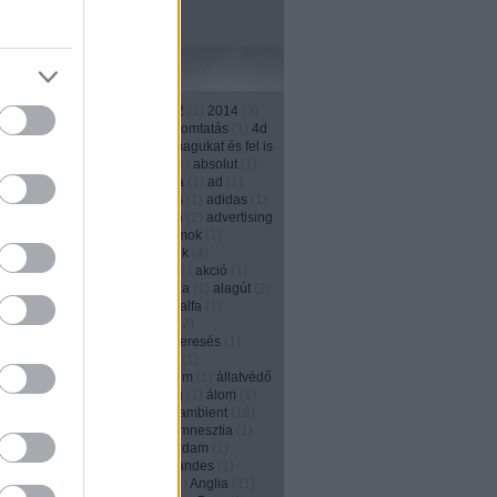
Címkék
1
)
13th street
(
4
)
2011
(
3
)
2012
(
2
)
2014
(
3
)
)
2016
(
1
)
208
(
1
)
3d
(
1
)
3D nyomtatás
(
1
)
4d
1
)
500
(
1
)
a japánok kivégzik magukat és fel is
ják őket
(
1
)
ablak
(
2
)
Absolut
(
1
)
absolut
(
1
)
(
1
)
account
(
2
)
ACG
(
1
)
Activia
(
1
)
ad
(
1
)
ás
(
2
)
adás--vétel
(
1
)
adatbázis
(
1
)
adidas
(
1
)
(
1
)
adományozás
(
1
)
adrenalin
(
2
)
advertising
ncy
(
2
)
agencylife
(
1
)
agyhullámok
(
1
)
és
(
3
)
ágyú
(
1
)
aids
(
1
)
ajándék
(
4
)
kozás
(
1
)
ájulás
(
1
)
akadémia
(
1
)
akció
(
1
)
s
(
1
)
akkumulátor
(
1
)
akrobatika
(
1
)
alagút
(
2
)
ány
(
4
)
alapitvány
(
1
)
alarm
(
1
)
alfa
(
1
)
zás
(
17
)
alkalom
(
1
)
alkohol
(
12
)
izmus
(
1
)
állásinterjú
(
1
)
álláskeresés
(
1
)
eső portál
(
1
)
állat
(
1
)
állatkert
(
1
)
nhely
(
1
)
állatok
(
2
)
állatvédelem
(
1
)
állatvédő
y Solly
(
1
)
allstar
(
1
)
álmosság
(
1
)
álom
(
1
)
)
always
(
1
)
Alzheimer-kór
(
1
)
ambient
(
18
)
a
(
6
)
amerika
(
1
)
amnesty
(
1
)
amnesztia
(
1
)
dam
(
1
)
amsterdam
(
1
)
Amszterdam
(
1
)
en
(
1
)
anarchia
(
1
)
Andes
(
1
)
andes
(
1
)
(
2
)
Angelina Jolie
(
1
)
anglia
(
1
)
Anglia
(
11
)