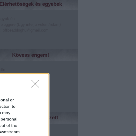
Elérhetőségek és egyebek
agyok én
 bloggere (Egy interjú velem/rólam)
: offbeatbloghu@gmail.com
Kövess engem!
dIn
er
lr
rest
le +
sonal or
ection to
ou may
Ismerőseidnek tetszett
 personal
out of the
ed
 downstream