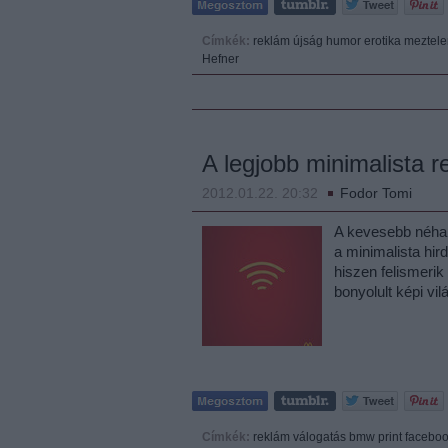
Címkék:
reklám
újság
humor
erotika
meztele
Hefner
A legjobb minimalista r
2012.01.22. 20:32
Fodor Tomi
A kevesebb néha 
a minimalista hir
hiszen felismerik
bonyolult képi v
Címkék:
reklám
válogatás
bmw
print
facebo