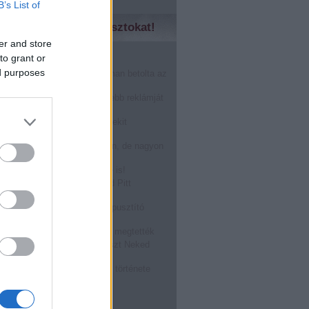
B’s List of
zd meg a régebbi posztokat!
er and store
to grant or
̶n̶o̶k̶....Márkák harca!
ed purposes
nHub másfél perc alatt finoman betolta az
karácsonynak
gérted, akkor a világ legszebb reklámját
!
óstolta fel a Burger King a Mekit
oween alkalmából: BOOOOO
r a férfi prostit keres a neten, de nagyon
epődik
ASZTÁS a Tied, visszafelé is!
zállt rá egy légitársaság Brad Pitt
ára! @Off-beat blog
ATÉRT: a megalázott világpusztító
rragadozó!
ásról TILOS beszélni, mégis megtették
kségnél dolgozol? Ez a poszt Neked
zéseket összeragasztó rágó története
, hogy hűlne ki a kajád!
bb
...