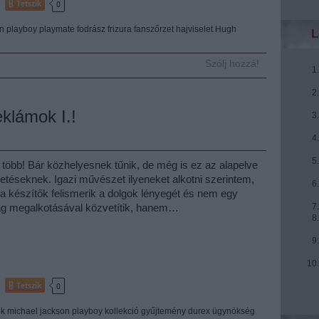
Tetszik
0
n
playboy
playmate
fodrász
frizura
fanszőrzet
hajviselet
Hugh
L
Szólj hozzá!
eklámok I.!
több! Bár közhelyesnek tűnik, de még is ez az alapelve
detéseknek. Igazi művészet ilyeneket alkotni szerintem,
 a készítők felismerik a dolgok lényegét és nem egy
ilág megalkotásával közvetítik, hanem…
Tetszik
0
ok
michael jackson
playboy
kollekció
gyűjtemény
durex
ügynökség