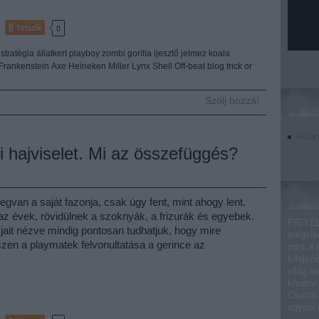
Tetszik
0
stratégia
állatkert
playboy
zombi
gorilla
ijesztő
jelmez
koala
Frankenstein
Axe
Heineken
Miller
Lynx
Shell
Off-beat blog
trick or
Szólj hozzá!
Róla
fi hajviselet. Mi az összefüggés?
van a saját fazonja, csak úgy fent, mint ahogy lent.
z évek, rövidülnek a szoknyák, a frizurák és egyebek.
FIGYEL
jait nézve mindig pontosan tudhatjuk, hogy mire
megvise
zen a playmatek felvonultatása a gerince az
mint a 
kifejez
világ ö
kreatív
Csatlak
egyéni