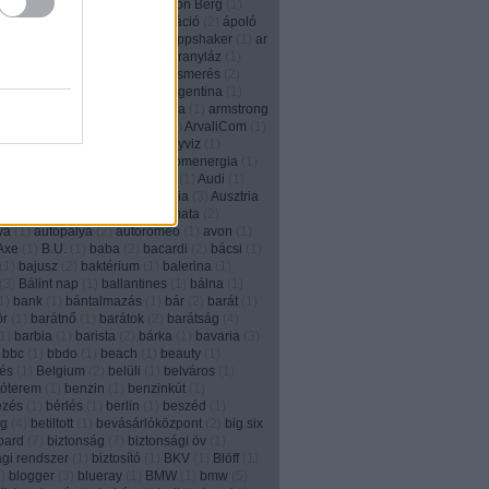
2
)
animált
(
1
)
anonim
(
1
)
Anthon Berg
(
1
)
)
Anyák napja
(
1
)
apa
(
2
)
aplikáció
(
2
)
ápoló
e
(
3
)
Apple
(
2
)
applikáció
(
5
)
Appshaker
(
1
)
ar
6
)
arachnofóbia
(
1
)
arany
(
1
)
aranyláz
(
1
)
(
1
)
aranyrög
(
1
)
arc
(
1
)
arcfelismerés
(
2
)
m
(
2
)
áremelés
(
1
)
aréna
(
1
)
Argentina
(
1
)
n tangó
(
1
)
ariel
(
2
)
arisztokrácia
(
1
)
armstrong
2
)
art director
(
4
)
áruházlánc
(
1
)
ArvaliCom
(
1
)
om
(
1
)
ásítás
(
1
)
Asus
(
1
)
ásványviz
(
1
)
íz
(
2
)
aszfaltrajz
(
1
)
at&t
(
2
)
atomenergia
(
1
)
rough
(
1
)
átverés
(
4
)
Auckland
(
1
)
Audi
(
1
)
augmented reality
(
6
)
Ausztrália
(
3
)
Ausztria
(
12
)
autókölcsönzés
(
1
)
automata
(
2
)
ya
(
1
)
autópálya
(
2
)
autoromeo
(
1
)
avon
(
1
)
Axe
(
1
)
B.U.
(
1
)
baba
(
2
)
bacardi
(
2
)
bácsi
(
1
)
(
1
)
bajusz
(
2
)
baktérium
(
1
)
balerina
(
1
)
(
3
)
Bálint nap
(
1
)
ballantines
(
1
)
bálna
(
1
)
1
)
bank
(
1
)
bántalmazás
(
1
)
bár
(
2
)
barát
(
1
)
ör
(
1
)
barátnő
(
1
)
barátok
(
2
)
barátság
(
4
)
1
)
barbia
(
1
)
barista
(
2
)
bárka
(
1
)
bavaria
(
3
)
bbc
(
1
)
bbdo
(
1
)
beach
(
1
)
beauty
(
1
)
és
(
1
)
Belgium
(
2
)
belüli
(
1
)
belváros
(
1
)
tóterem
(
1
)
benzin
(
1
)
benzinkút
(
1
)
ezés
(
1
)
bérlés
(
1
)
berlin
(
1
)
beszéd
(
1
)
ég
(
4
)
betiltott
(
1
)
bevásárlóközpont
(
2
)
big six
board
(
7
)
biztonság
(
7
)
biztonsági öv
(
1
)
ági rendszer
(
1
)
biztosító
(
1
)
BKV
(
1
)
Blöff
(
1
)
9
)
blogger
(
3
)
blueray
(
1
)
BMW
(
1
)
bmw
(
5
)