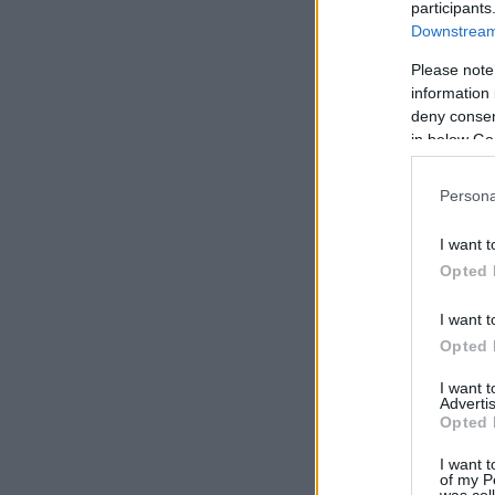
participants
Downstream 
Please note
information 
deny consent
in below Go
Persona
I want t
Opted 
I want t
Opted 
I want 
Advertis
Opted 
I want t
of my P
was col