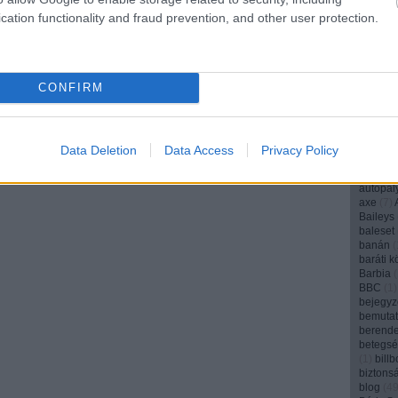
angyal
(
cation functionality and fraud prevention, and other user protection.
anya
(
1
(
1
)
appl
(
1
)
AR
(
aranyos
archívu
CONFIRM
argentí
(
1
)
art
(
arvalic
ásványv
attenbo
Data Deletion
Data Access
Privacy Policy
audi
(
5
)
(
1
)
autó
autopál
axe
(
7
)
Baileys
baleset
banán
(
baráti k
Barbia
(
BBC
(
1
)
bejegyz
bemuta
berend
betegs
(
1
)
bill
biztons
blog
(
4