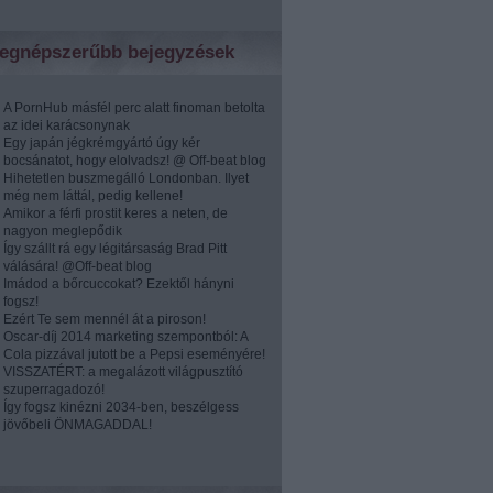
egnépszerűbb bejegyzések
A PornHub másfél perc alatt finoman betolta
az idei karácsonynak
Egy japán jégkrémgyártó úgy kér
bocsánatot, hogy elolvadsz! @ Off-beat blog
Hihetetlen buszmegálló Londonban. Ilyet
még nem láttál, pedig kellene!
Amikor a férfi prostit keres a neten, de
nagyon meglepődik
Így szállt rá egy légitársaság Brad Pitt
válására! @Off-beat blog
Imádod a bőrcuccokat? Ezektől hányni
fogsz!
Ezért Te sem mennél át a piroson!
Oscar-díj 2014 marketing szempontból: A
Cola pizzával jutott be a Pepsi eseményére!
VISSZATÉRT: a megalázott világpusztító
szuperragadozó!
Így fogsz kinézni 2034-ben, beszélgess
jövőbeli ÖNMAGADDAL!