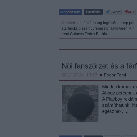
Címkék:
reklám
farsang
logó
sör
ünnep
print
starbucks
pizza hut
rémisztő
Halloween
Mini
treat
Guiness
Fedex
Barbia
Női fanszőrzet és a fér
2012.06.24. 13:17
Fodor Tomi
Minden kornak meg
Ahogy peregnek a
A Playboy reklám
számíthatunk, his
egésznek. …