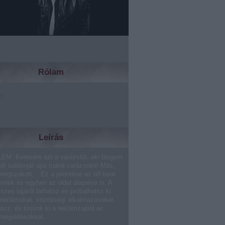
Rólam
m
Leírás
EM: Keresem azt a varázslót, aki blogom
lt sablonját újra tudná varázsolni! Más,
megszokott… Ez a jelentése az off-beat
ésnek és egyben az oldal alapelve is. A
sszes tájáról láthatsz és próbálhatsz ki
 reklámokat, közösségi alkalmazásokat.
ozz, és törjünk ki a reklámzajból az
 megoldásokkal.