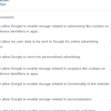
Out
consents
12939
(
o allow Google to enable storage related to advertising like cookies on
2015
(
3
evice identifiers in apps.
(
1
)
4g
(
használ
abszurd
o allow my user data to be sent to Google for online advertising
adakoz
s.
Adidas
(
1
)
age
to allow Google to send me personalized advertising.
agymen
ajándé
akcióhő
o allow Google to enable storage related to analytics like cookies on
alapítv
alkalma
evice identifiers in apps.
alkohol
állásker
o allow Google to enable storage related to functionality of the website
állatme
(
1
)
Allen
alvás
(
1
Amerik
o allow Google to enable storage related to personalization.
Amster
amunds
android
o allow Google to enable storage related to security, including