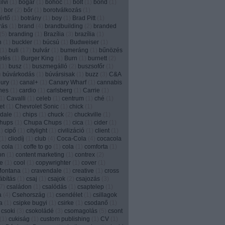
lvi
(
1
)
bogár
(
1
)
bohóc
(
1
)
bolt
(
1
)
bond
(
1
)
1
)
bor
(
2
)
bőr
(
1
)
borotválkozás
(
1
)
értő
(
1
)
botrány
(
1
)
boy
(
1
)
Brad Pitt
(
1
)
írás
(
1
)
brand
(
4
)
brandbuilding
(
2
)
branded
(
5
)
branding
(
1
)
Brazília
(
3
)
brazília
(
1
)
n
(
1
)
buckler
(
1
)
búcsú
(
1
)
Budweiser
(
1
)
(
1
)
buli
(
17
)
bulvár
(
1
)
bumeráng
(
1
)
bűnözés
etés
(
1
)
Burger King
(
1
)
Burn
(
1
)
burnett
(
2
)
(
1
)
busz
(
1
)
buszmegálló
(
2
)
buszsofőr
(
1
)
)
búvárkodás
(
1
)
búvársisak
(
1
)
buzz
(
3
)
C&A
ury
(
1
)
canal+
(
1
)
Canary Wharf
(
1
)
cannabis
nes
(
1
)
cardio
(
1
)
carlsberg
(
1
)
Carrie
(
1
)
1
)
Cavalli
(
1
)
celeb
(
1
)
centrum
(
1
)
ché
(
1
)
et
(
1
)
Chevrolet Sonic
(
1
)
chick
(
1
)
dale
(
1
)
chips
(
1
)
chuck
(
2
)
chuckville
(
1
)
chups
(
1
)
Chupa Chups
(
1
)
cica
(
1
)
cider
(
1
)
1
)
cipő
(
1
)
citylight
(
1
)
civilizáció
(
1
)
client
(
1
)
(
1
)
cliodíj
(
1
)
club
(
4
)
Coca-Cola
(
4
)
cocacola
 cola
(
1
)
coffe to go
(
1
)
cola
(
1
)
comforta
(
1
)
on
(
1
)
content marketing
(
1
)
contrex
(
2
)
e
(
1
)
cool
(
1
)
copywrighter
(
1
)
cover
(
1
)
Montana
(
1
)
cravendale
(
1
)
creative
(
1
)
cross
ábítás
(
1
)
csaj
(
1
)
csajok
(
2
)
csajozás
(
3
)
7
)
családon
(
1
)
csalódás
(
1
)
csaptelep
(
1
)
a
(
4
)
Csehország
(
1
)
csendélet
(
1
)
csillagok
a
(
1
)
csipke bugyi
(
1
)
csirke
(
1
)
csodanő
(
1
)
csoki
(
3
)
csokoládé
(
3
)
csomagolás
(
5
)
csont
(
1
)
cukiság
(
1
)
custom publishing
(
1
)
CV
(
1
)