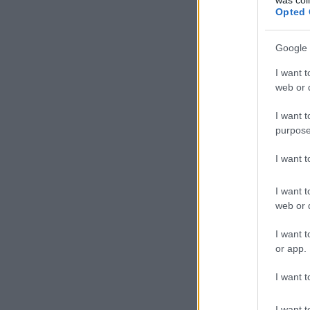
Opted 
Google 
I want t
web or d
I want t
purpose
I want 
I want t
web or d
I want t
or app.
I want t
I want t