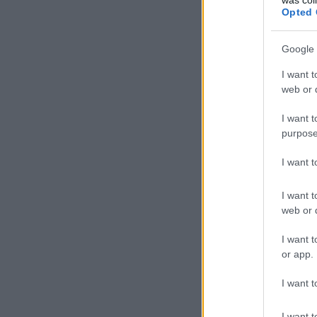
Opted 
Google 
I want t
web or d
I want t
purpose
I want 
I want t
web or d
I want t
or app.
I want t
I want t