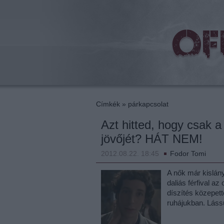
beat
Címkék
»
párkapcsolat
Azt hitted, hogy csak a
jövőjét? HÁT NEM!
2012.08.22. 18:45
Fodor Tomi
A nők már kislány
daliás férfival az
díszítés közepet
ruhájukban. Láss