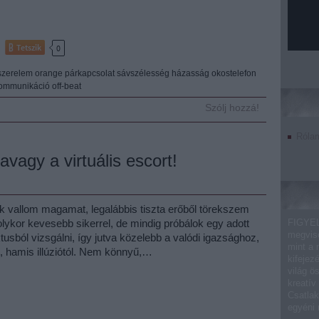
Tetszik
0
szerelem
orange
párkapcsolat
sávszélesség
házasság
okostelefon
ommunikáció
off-beat
Szólj hozzá!
Róla
avagy a virtuális escort!
k vallom magamat, legalábbis tiszta erőből törekszem
olykor kevesebb sikerrel, de mindig próbálok egy adott
FIGYEL
megvise
tusból vizsgálni, így jutva közelebb a valódi igazsághoz,
mint a 
t, hamis illúziótól. Nem könnyű,…
kifejez
világ ö
kreatív
Csatlak
egyéni