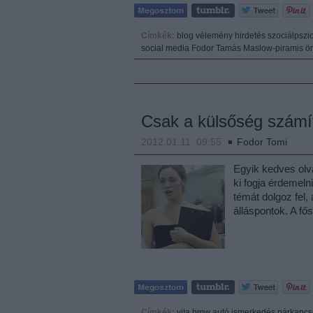
Címkék:
blog
vélemény
hirdetés
szociálpszi
social media
Fodor Tamás
Maslow-piramis
ö
Csak a külsőség számí
2012.01.11. 09:55
Fodor Tomi
Egyik kedves olv
ki fogja érdemeln
témát dolgoz fel
álláspontok. A fő
Címkék:
vita
bmw
autó
ismerkedés
párkapcs