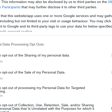
. This information may also be disclosed by us to third parties on the
IA
Participants
that may further disclose it to other third parties.
Né
 that this website/app uses one or more Google services and may gath
including but not limited to your visit or usage behaviour. You may click 
̶T̶r̶ó
 to Google and its third-party tags to use your data for below specifi
A Por
idei 
ogle consent section.
Ha me
láttad
l Data Processing Opt Outs
Így k
Hall
Amiko
o opt-out of the Sharing of my personal data.
megl
In
A VÁL
Így s
válás
o opt-out of the Sale of my Personal Data.
VISSZ
In
szupe
A vál
to opt-out of processing my Personal Data for Targeted
Ügynö
ing.
szól!
In
Az ér
Óóóóó
o opt-out of Collection, Use, Retention, Sale, and/or Sharing
Tová
ersonal Data that Is Unrelated with the Purposes for which it
lected.