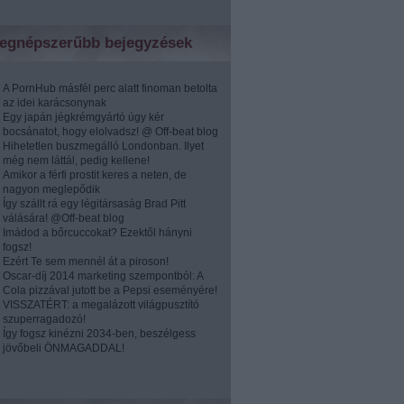
egnépszerűbb bejegyzések
A PornHub másfél perc alatt finoman betolta
az idei karácsonynak
Egy japán jégkrémgyártó úgy kér
bocsánatot, hogy elolvadsz! @ Off-beat blog
Hihetetlen buszmegálló Londonban. Ilyet
még nem láttál, pedig kellene!
Amikor a férfi prostit keres a neten, de
nagyon meglepődik
Így szállt rá egy légitársaság Brad Pitt
válására! @Off-beat blog
Imádod a bőrcuccokat? Ezektől hányni
fogsz!
Ezért Te sem mennél át a piroson!
Oscar-díj 2014 marketing szempontból: A
Cola pizzával jutott be a Pepsi eseményére!
VISSZATÉRT: a megalázott világpusztító
szuperragadozó!
Így fogsz kinézni 2034-ben, beszélgess
jövőbeli ÖNMAGADDAL!