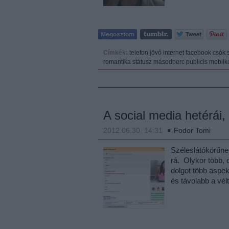
Címkék:
telefon
jövő
internet
facebook
csók
romantika
státusz
másodperc
publicis
mobilk
A social media hetérái, 
2012.06.30. 14:31
Fodor Tomi
Széleslátókörűne
rá. Olykor több, 
dolgot több aspek
és távolabb a vél