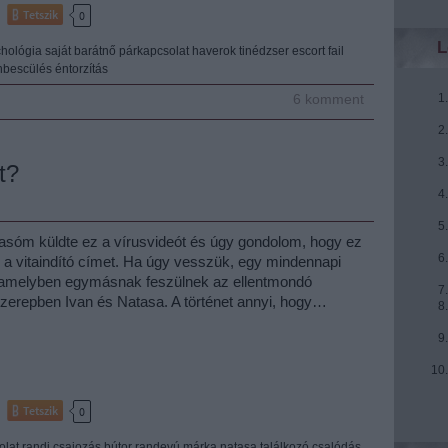
Tetszik
0
L
chológia
saját
barátnő
párkapcsolat
haverok
tinédzser
escort
fail
nbescülés
éntorzítás
6
komment
t?
asóm küldte ez a vírusvideót és úgy gondolom, hogy ez
i a vitaindító címet. Ha úgy vesszük, egy mindennapi
, amelyben egymásnak feszülnek az ellentmondó
szerepben Ivan és Natasa. A történet annyi, hogy…
Tetszik
0
olat
randi
csajozás
bútor
randevú
márka
natasa
találkozó
csalódás