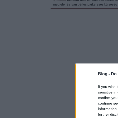
megjelenés
ivan
bérlés
párkeresés
külsőség
Blog -
Do 
If you wish 
sensitive in
confirm you
continue se
information 
further disc