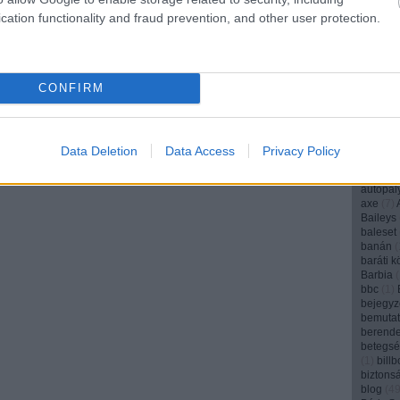
angyal
(
cation functionality and fraud prevention, and other user protection.
anya
(
1
(
1
)
Appl
(
1
)
AR
(
aranyos
archívu
CONFIRM
argentí
(
1
)
art
(
arvalic
ásványv
attenbo
Data Deletion
Data Access
Privacy Policy
Audi
(
1
)
(
1
)
autó
autopál
axe
(
7
)
Baileys
baleset
banán
(
baráti k
Barbia
(
bbc
(
1
)
bejegyz
bemuta
berend
betegs
(
1
)
bill
biztons
blog
(
4