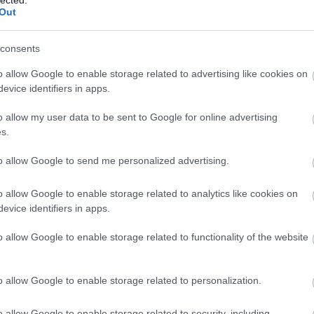
Out
consents
12939
(
o allow Google to enable storage related to advertising like cookies on
2015
(
3
evice identifiers in apps.
(
1
)
4g
(
használ
abszurd
o allow my user data to be sent to Google for online advertising
adakoz
s.
Adidas
(
1
)
age
to allow Google to send me personalized advertising.
agymen
ajándé
akcióhő
o allow Google to enable storage related to analytics like cookies on
alapitv
alkalma
evice identifiers in apps.
alkohol
állásker
o allow Google to enable storage related to functionality of the website
állatme
(
1
)
Allen
alvás
(
1
amerika
o allow Google to enable storage related to personalization.
amster
amunds
android
o allow Google to enable storage related to security, including