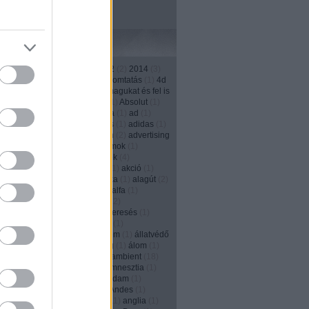
Címkék
1
)
13th street
(
4
)
2011
(
3
)
2012
(
2
)
2014
(
3
)
)
2016
(
1
)
208
(
1
)
3d
(
1
)
3D nyomtatás
(
1
)
4d
1
)
500
(
1
)
a japánok kivégzik magukat és fel is
ják őket
(
1
)
ablak
(
2
)
absolut
(
1
)
Absolut
(
1
)
(
1
)
account
(
2
)
ACG
(
1
)
Activia
(
1
)
ad
(
1
)
ás
(
2
)
adás--vétel
(
1
)
adatbázis
(
1
)
adidas
(
1
)
(
1
)
adományozás
(
1
)
adrenalin
(
2
)
advertising
ncy
(
2
)
agencylife
(
1
)
agyhullámok
(
1
)
és
(
3
)
ágyú
(
1
)
aids
(
1
)
ajándék
(
4
)
kozás
(
1
)
ájulás
(
1
)
akadémia
(
1
)
akció
(
1
)
s
(
1
)
akkumulátor
(
1
)
akrobatika
(
1
)
alagút
(
2
)
ány
(
1
)
alapítvány
(
4
)
alarm
(
1
)
alfa
(
1
)
zás
(
17
)
alkalom
(
1
)
alkohol
(
12
)
izmus
(
1
)
állásinterjú
(
1
)
álláskeresés
(
1
)
eső portál
(
1
)
állat
(
1
)
állatkert
(
1
)
nhely
(
1
)
állatok
(
2
)
állatvédelem
(
1
)
állatvédő
y Solly
(
1
)
allstar
(
1
)
álmosság
(
1
)
álom
(
1
)
)
always
(
1
)
Alzheimer-kór
(
1
)
ambient
(
18
)
(
1
)
Amerika
(
6
)
amnesty
(
1
)
amnesztia
(
1
)
dam
(
1
)
Amsterdam
(
1
)
Amszterdam
(
1
)
en
(
1
)
anarchia
(
1
)
andes
(
1
)
Andes
(
1
)
(
2
)
Angelina Jolie
(
1
)
Anglia
(
11
)
anglia
(
1
)