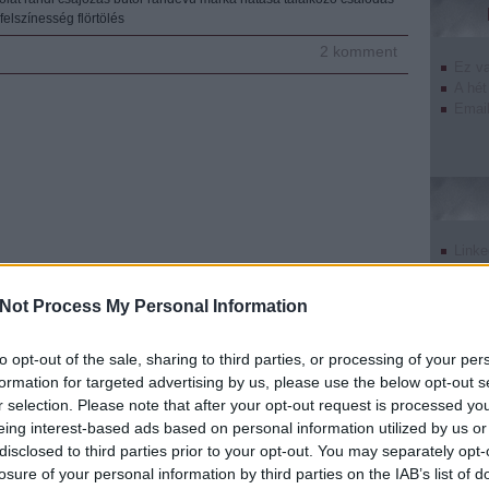
felszínesség
flörtölés
2
komment
Ez v
A hét
Email
Linke
Twitt
Tumb
Not Process My Personal Information
Pinte
Goog
to opt-out of the sale, sharing to third parties, or processing of your per
formation for targeted advertising by us, please use the below opt-out s
r selection. Please note that after your opt-out request is processed y
eing interest-based ads based on personal information utilized by us or
disclosed to third parties prior to your opt-out. You may separately opt-
undefin
losure of your personal information by third parties on the IAB’s list of