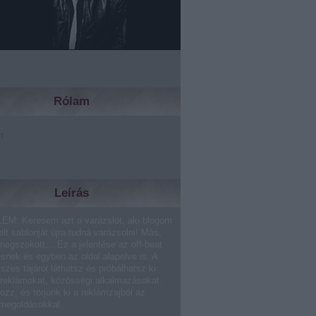
Rólam
m
Leírás
EM: Keresem azt a varázslót, aki blogom
lt sablonját újra tudná varázsolni! Más,
megszokott… Ez a jelentése az off-beat
ésnek és egyben az oldal alapelve is. A
sszes tájáról láthatsz és próbálhatsz ki
 reklámokat, közösségi alkalmazásokat.
ozz, és törjünk ki a reklámzajból az
 megoldásokkal.