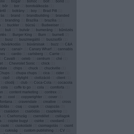
lvi
(
1
)
bogár
(
1
)
bohóc
(
1
)
bolt
(
1
)
bond
(
1
)
1
)
bőr
(
1
)
bor
(
2
)
borotválkozás
(
1
)
értő
(
1
)
botrány
(
1
)
boy
(
1
)
Brad Pitt
(
1
)
írás
(
1
)
brand
(
4
)
brandbuilding
(
2
)
branded
(
5
)
branding
(
1
)
Brazília
(
3
)
brazília
(
1
)
n
(
1
)
buckler
(
1
)
búcsú
(
1
)
Budweiser
(
1
)
(
1
)
buli
(
17
)
bulvár
(
1
)
bumeráng
(
1
)
bűnözés
etés
(
1
)
Burger King
(
1
)
Burn
(
1
)
burnett
(
2
)
(
1
)
busz
(
1
)
buszmegálló
(
2
)
buszsofőr
(
1
)
)
búvárkodás
(
1
)
búvársisak
(
1
)
buzz
(
3
)
C&A
ury
(
1
)
canal+
(
1
)
Canary Wharf
(
1
)
cannabis
nes
(
1
)
cardio
(
1
)
carlsberg
(
1
)
Carrie
(
1
)
1
)
Cavalli
(
1
)
celeb
(
1
)
centrum
(
1
)
ché
(
1
)
et
(
1
)
Chevrolet Sonic
(
1
)
chick
(
1
)
dale
(
1
)
chips
(
1
)
chuck
(
2
)
chuckville
(
1
)
Chups
(
1
)
chupa chups
(
1
)
cica
(
1
)
cider
(
1
)
1
)
cipő
(
1
)
citylight
(
1
)
civilizáció
(
1
)
client
(
1
)
(
1
)
cliodíj
(
1
)
club
(
4
)
Coca-Cola
(
4
)
cocacola
 cola
(
1
)
coffe to go
(
1
)
cola
(
1
)
comforta
(
1
)
on
(
1
)
content marketing
(
1
)
contrex
(
2
)
e
(
1
)
cool
(
1
)
copywrighter
(
1
)
cover
(
1
)
Montana
(
1
)
cravendale
(
1
)
creative
(
1
)
cross
ábítás
(
1
)
csaj
(
1
)
csajok
(
2
)
csajozás
(
3
)
7
)
családon
(
1
)
csalódás
(
1
)
csaptelep
(
1
)
a
(
4
)
Csehország
(
1
)
csendélet
(
1
)
csillagok
a
(
1
)
csipke bugyi
(
1
)
csirke
(
1
)
csodanő
(
1
)
csoki
(
3
)
csokoládé
(
3
)
csomagolás
(
5
)
csont
(
1
)
cukiság
(
1
)
custom publishing
(
1
)
CV
(
1
)