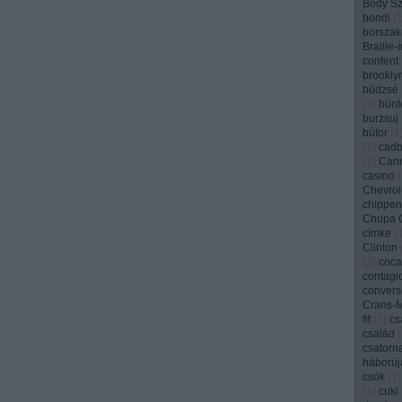
Bódy Szi
bondi
(
borszak
Braille-
content
brookly
büdzsé
(
1
)
bünt
burzsuj
bútor
(
1
(
1
)
cadb
(
1
)
Can
casino
(
Chevrol
chippen
Chupa 
címke
(
Clinton
(
2
)
coca
contagi
convers
Crans-
fit
(
1
)
cs
család
(
csatorn
háborúj
csók
(
1
)
(
1
)
cuki