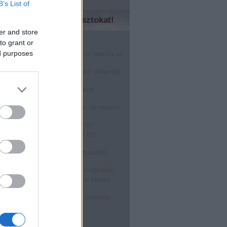
B’s List of
zd meg a régebbi posztokat!
er and store
to grant or
̶n̶o̶k̶....Márkák harca!
ed purposes
nHub másfél perc alatt finoman betolta az
karácsonynak
gérted, akkor a világ legszebb reklámját
!
óstolta fel a Burger King a Mekit
oween alkalmából: BOOOOO
r a férfi prostit keres a neten, de nagyon
epődik
ASZTÁS a Tied, visszafelé is!
zállt rá egy légitársaság Brad Pitt
ára! @Off-beat blog
ATÉRT: a megalázott világpusztító
rragadozó!
ásról TILOS beszélni, mégis megtették
kségnél dolgozol? Ez a poszt Neked
zéseket összeragasztó rágó története
, hogy hűlne ki a kajád!
bb
...