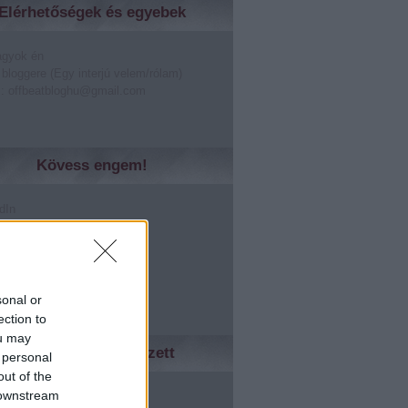
Elérhetőségek és egyebek
agyok én
 bloggere (Egy interjú velem/rólam)
: offbeatbloghu@gmail.com
Kövess engem!
dIn
er
lr
rest
le +
sonal or
ection to
ou may
Ismerőseidnek tetszett
 personal
out of the
ed
 downstream