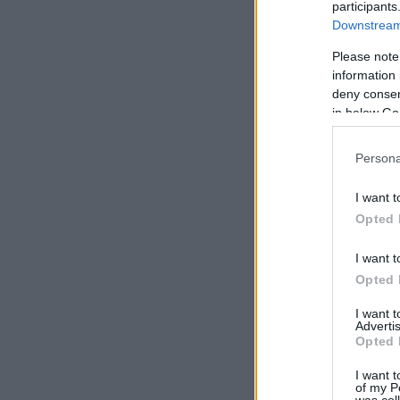
participants
Downstream 
Please note
information 
deny consent
in below Go
Persona
I want t
Opted 
I want t
Opted 
I want 
Advertis
Opted 
I want t
of my P
was col