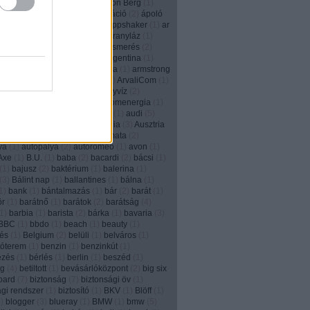
2
)
animált
(
1
)
anonim
(
1
)
Anthon Berg
(
1
)
)
Anyák napja
(
1
)
apa
(
2
)
aplikáció
(
2
)
ápoló
e
(
2
)
apple
(
3
)
applikáció
(
5
)
Appshaker
(
1
)
ar
6
)
arachnofóbia
(
1
)
arany
(
1
)
aranyláz
(
1
)
(
1
)
aranyrög
(
1
)
arc
(
1
)
arcfelismerés
(
2
)
m
(
2
)
áremelés
(
1
)
aréna
(
1
)
Argentina
(
1
)
n tangó
(
1
)
ariel
(
2
)
arisztokrácia
(
1
)
armstrong
2
)
art director
(
4
)
áruházlánc
(
1
)
ArvaliCom
(
1
)
om
(
1
)
ásítás
(
1
)
Asus
(
1
)
ásványvíz
(
2
)
iz
(
1
)
aszfaltrajz
(
1
)
at&t
(
2
)
atomenergia
(
1
)
rough
(
1
)
átverés
(
4
)
Auckland
(
1
)
audi
(
5
)
augmented reality
(
6
)
Ausztrália
(
3
)
Ausztria
(
12
)
autókölcsönzés
(
1
)
automata
(
2
)
ya
(
1
)
autópálya
(
2
)
autoromeo
(
1
)
avon
(
1
)
Axe
(
1
)
B.U.
(
1
)
baba
(
2
)
bacardi
(
2
)
bácsi
(
1
)
(
1
)
bajusz
(
2
)
baktérium
(
1
)
balerina
(
1
)
(
3
)
Bálint nap
(
1
)
ballantines
(
1
)
bálna
(
1
)
1
)
bank
(
1
)
bántalmazás
(
1
)
bár
(
2
)
barát
(
1
)
ör
(
1
)
barátnő
(
1
)
barátok
(
2
)
barátság
(
4
)
1
)
barbia
(
1
)
barista
(
2
)
bárka
(
1
)
bavaria
(
3
)
BBC
(
1
)
bbdo
(
1
)
beach
(
1
)
beauty
(
1
)
és
(
1
)
Belgium
(
2
)
belüli
(
1
)
belváros
(
1
)
tóterem
(
1
)
benzin
(
1
)
benzinkút
(
1
)
ezés
(
1
)
bérlés
(
1
)
berlin
(
1
)
beszéd
(
1
)
ég
(
4
)
betiltott
(
1
)
bevásárlóközpont
(
2
)
big six
board
(
7
)
biztonság
(
7
)
biztonsági öv
(
1
)
ági rendszer
(
1
)
biztosító
(
1
)
BKV
(
1
)
Blöff
(
1
)
9
)
blogger
(
3
)
blueray
(
1
)
BMW
(
1
)
bmw
(
5
)