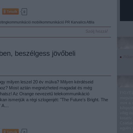
Tetszik
0
etingkommunikáció
mobilkommunikáció
PR
Karvalics Attila
Szólj hozzá!
ben, beszélgess jövőbeli
Róla
ogy milyen leszel 20 év múlva? Milyen kérdéseid
oz? Most aztán megnézheted magadat és még
FIGYEL
phatsz! Az Orange nevezetű telekommunikáció
megvise
kan ismerjük a régi szlogenjét: "The Future's Bright. The
mint a 
." A…
kifejez
világ ö
kreatív
Csatlak
egyéni
Tetszik
0