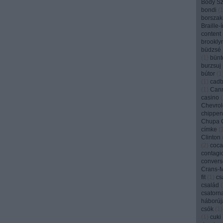
Bódy Szi
bondi
(
borszak
Braille-
content
brookly
büdzsé
(
1
)
bünt
burzsuj
bútor
(
1
(
1
)
cadb
(
1
)
Can
casino
(
Chevrol
chippen
Chupa 
címke
(
Clinton
(
2
)
coca
contagi
convers
Crans-
fit
(
1
)
cs
család
(
csatorn
háborúj
csók
(
1
)
(
1
)
cuki