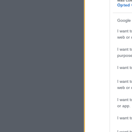
Opted 
Google 
I want t
web or d
I want t
purpose
I want 
I want t
web or d
I want t
or app.
I want t
I want t