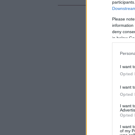
participants
Downstream 
Please note
information 
deny consent
in below Go
Persona
I want t
Opted 
I want t
Opted 
I want 
Advertis
Opted 
I want t
of my P
was col