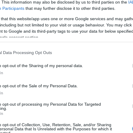
. This information may also be disclosed by us to third parties on the
IA
Participants
that may further disclose it to other third parties.
Né
 that this website/app uses one or more Google services and may gath
including but not limited to your visit or usage behaviour. You may click 
̶T̶r̶ó
 to Google and its third-party tags to use your data for below specifi
A Por
idei 
ogle consent section.
Ha me
láttad
l Data Processing Opt Outs
Így k
Hall
Amiko
o opt-out of the Sharing of my personal data.
megl
In
A VÁL
Így s
válás
o opt-out of the Sale of my Personal Data.
VISSZ
In
szupe
A vál
to opt-out of processing my Personal Data for Targeted
Ügynö
ing.
szól!
In
Az ér
Óóóóó
o opt-out of Collection, Use, Retention, Sale, and/or Sharing
Tová
ersonal Data that Is Unrelated with the Purposes for which it
lected.