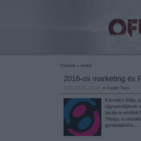
beat
Címkék
»
mobil
2016-os marketing és 
2016.03.25. 13:13
Fodor Tomi
Karvalics Attila
ügyvezetőjének 
tavaly is említett
Things, a virtuali
gondolatkörre…