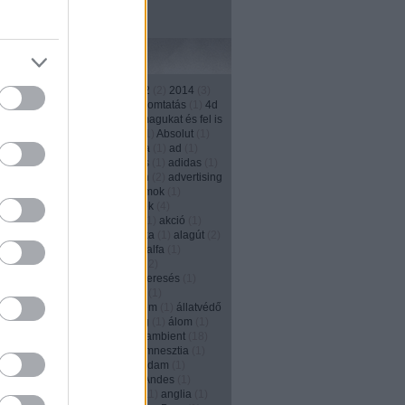
Címkék
1
)
13th street
(
4
)
2011
(
3
)
2012
(
2
)
2014
(
3
)
)
2016
(
1
)
208
(
1
)
3d
(
1
)
3D nyomtatás
(
1
)
4d
1
)
500
(
1
)
a japánok kivégzik magukat és fel is
ják őket
(
1
)
ablak
(
2
)
absolut
(
1
)
Absolut
(
1
)
(
1
)
account
(
2
)
ACG
(
1
)
Activia
(
1
)
ad
(
1
)
ás
(
2
)
adás--vétel
(
1
)
adatbázis
(
1
)
adidas
(
1
)
(
1
)
adományozás
(
1
)
adrenalin
(
2
)
advertising
ncy
(
2
)
agencylife
(
1
)
agyhullámok
(
1
)
és
(
3
)
ágyú
(
1
)
aids
(
1
)
ajándék
(
4
)
kozás
(
1
)
ájulás
(
1
)
akadémia
(
1
)
akció
(
1
)
s
(
1
)
akkumulátor
(
1
)
akrobatika
(
1
)
alagút
(
2
)
ány
(
1
)
alapítvány
(
4
)
alarm
(
1
)
alfa
(
1
)
zás
(
17
)
alkalom
(
1
)
alkohol
(
12
)
izmus
(
1
)
állásinterjú
(
1
)
álláskeresés
(
1
)
eső portál
(
1
)
állat
(
1
)
állatkert
(
1
)
nhely
(
1
)
állatok
(
2
)
állatvédelem
(
1
)
állatvédő
y Solly
(
1
)
allstar
(
1
)
álmosság
(
1
)
álom
(
1
)
)
always
(
1
)
Alzheimer-kór
(
1
)
ambient
(
18
)
(
1
)
Amerika
(
6
)
amnesty
(
1
)
amnesztia
(
1
)
dam
(
1
)
Amsterdam
(
1
)
Amszterdam
(
1
)
en
(
1
)
anarchia
(
1
)
andes
(
1
)
Andes
(
1
)
(
2
)
Angelina Jolie
(
1
)
Anglia
(
11
)
anglia
(
1
)