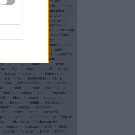
2
)
animált
(
1
)
anonim
(
1
)
Anthon Berg
(
1
)
)
Anyák napja
(
1
)
apa
(
2
)
aplikáció
(
2
)
ápoló
e
(
2
)
apple
(
3
)
applikáció
(
5
)
Appshaker
(
1
)
ar
6
)
arachnofóbia
(
1
)
arany
(
1
)
aranyláz
(
1
)
(
1
)
aranyrög
(
1
)
arc
(
1
)
arcfelismerés
(
2
)
m
(
2
)
áremelés
(
1
)
aréna
(
1
)
Argentina
(
1
)
n tangó
(
1
)
ariel
(
2
)
arisztokrácia
(
1
)
armstrong
2
)
art director
(
4
)
áruházlánc
(
1
)
ArvaliCom
(
1
)
om
(
1
)
ásítás
(
1
)
Asus
(
1
)
ásványvíz
(
2
)
iz
(
1
)
aszfaltrajz
(
1
)
at&t
(
2
)
atomenergia
(
1
)
rough
(
1
)
átverés
(
4
)
Auckland
(
1
)
audi
(
5
)
augmented reality
(
6
)
Ausztrália
(
3
)
Ausztria
(
12
)
autókölcsönzés
(
1
)
automata
(
2
)
ya
(
1
)
autópálya
(
2
)
autoromeo
(
1
)
avon
(
1
)
Axe
(
1
)
B.U.
(
1
)
baba
(
2
)
bacardi
(
2
)
bácsi
(
1
)
(
1
)
bajusz
(
2
)
baktérium
(
1
)
balerina
(
1
)
(
3
)
Bálint nap
(
1
)
ballantines
(
1
)
bálna
(
1
)
1
)
bank
(
1
)
bántalmazás
(
1
)
bár
(
2
)
barát
(
1
)
ör
(
1
)
barátnő
(
1
)
barátok
(
2
)
barátság
(
4
)
1
)
barbia
(
1
)
barista
(
2
)
bárka
(
1
)
bavaria
(
3
)
BBC
(
1
)
bbdo
(
1
)
beach
(
1
)
beauty
(
1
)
és
(
1
)
Belgium
(
2
)
belüli
(
1
)
belváros
(
1
)
tóterem
(
1
)
benzin
(
1
)
benzinkút
(
1
)
ezés
(
1
)
bérlés
(
1
)
berlin
(
1
)
beszéd
(
1
)
ég
(
4
)
betiltott
(
1
)
bevásárlóközpont
(
2
)
big six
board
(
7
)
biztonság
(
7
)
biztonsági öv
(
1
)
ági rendszer
(
1
)
biztosító
(
1
)
BKV
(
1
)
Blöff
(
1
)
9
)
blogger
(
3
)
blueray
(
1
)
BMW
(
1
)
bmw
(
5
)