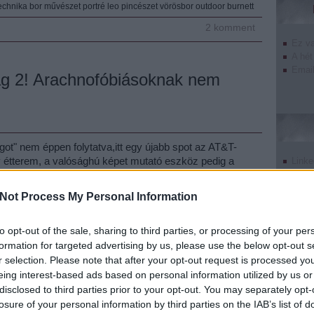
echnika
bor
művészet
portré
leo
pincészet
vörösbor
outdoor
burnett
2
komment
Ez v
A hét
Email
ság 2! Arachnofóbiásoknak nem
ot" nem éppen folytatva,itt egy újabb spot az AT&T-
y étterem, a valósághú képet mutató eszköz pedig a
Linke
G.Tökéletesen megfigyelhető a videón a reakció,
Twitt
Tumb
lóban azt hiszi,hogy egy kellemes ebéd…
Not Process My Personal Information
Pinte
Goog
to opt-out of the sale, sharing to third parties, or processing of your per
formation for targeted advertising by us, please use the below opt-out s
r selection. Please note that after your opt-out request is processed y
Tetszik
0
eing interest-based ads based on personal information utilized by us or
disclosed to third parties prior to your opt-out. You may separately opt-
at&t
4g
arachnofóbia
infuse
undefin
losure of your personal information by third parties on the IAB’s list of
Szólj hozzá!