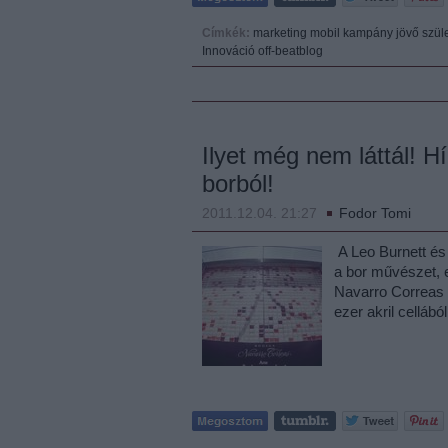
Címkék:
marketing
mobil
kampány
jövő
szül
Innováció
off-beatblog
Ilyet még nem láttál! H
borból!
2011.12.04. 21:27
Fodor Tomi
A Leo Burnett és
a bor művészet, e
Navarro Correas
ezer akril celláb