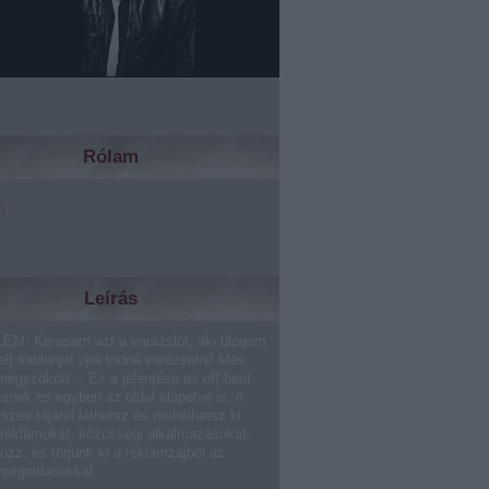
Rólam
m
Leírás
EM: Keresem azt a varázslót, aki blogom
lt sablonját újra tudná varázsolni! Más,
megszokott… Ez a jelentése az off-beat
ésnek és egyben az oldal alapelve is. A
sszes tájáról láthatsz és próbálhatsz ki
 reklámokat, közösségi alkalmazásokat.
ozz, és törjünk ki a reklámzajból az
 megoldásokkal.