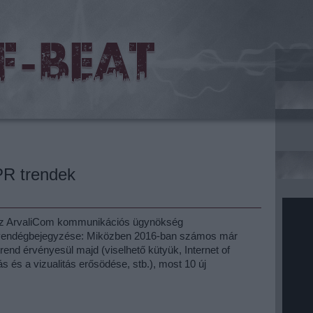
PR trendek
, az ArvaliCom kommunikációs ügynökség
vendégbejegyzése: Miközben 2016-ban számos már
 trend érvényesül majd (viselhető kütyük, Internet of
tás és a vizualitás erősödése, stb.), most 10 új