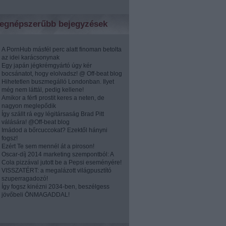
egnépszerűbb bejegyzések
A PornHub másfél perc alatt finoman betolta
az idei karácsonynak
Egy japán jégkrémgyártó úgy kér
bocsánatot, hogy elolvadsz! @ Off-beat blog
Hihetetlen buszmegálló Londonban. Ilyet
még nem láttál, pedig kellene!
Amikor a férfi prostit keres a neten, de
nagyon meglepődik
Így szállt rá egy légitársaság Brad Pitt
válására! @Off-beat blog
Imádod a bőrcuccokat? Ezektől hányni
fogsz!
Ezért Te sem mennél át a piroson!
Oscar-díj 2014 marketing szempontból: A
Cola pizzával jutott be a Pepsi eseményére!
VISSZATÉRT: a megalázott világpusztító
szuperragadozó!
Így fogsz kinézni 2034-ben, beszélgess
jövőbeli ÖNMAGADDAL!