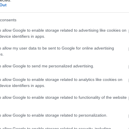
Out
consents
12939
(
o allow Google to enable storage related to advertising like cookies on
2015
(
3
evice identifiers in apps.
(
1
)
4g
(
használ
abszurd
o allow my user data to be sent to Google for online advertising
adakoz
s.
Adidas
(
1
)
age
to allow Google to send me personalized advertising.
agymen
ajándé
akcióhő
o allow Google to enable storage related to analytics like cookies on
alapitv
alkalma
evice identifiers in apps.
alkohol
állásker
o allow Google to enable storage related to functionality of the website
állatme
(
1
)
Allen
alvás
(
1
amerika
o allow Google to enable storage related to personalization.
amster
amunds
android
o allow Google to enable storage related to security, including