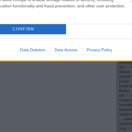
angyal
(
cation functionality and fraud prevention, and other user protection.
anya
(
1
(
1
)
Appl
(
1
)
AR
(
aranyos
archívu
CONFIRM
argentí
(
1
)
art
(
arvalic
ásványv
attenbo
Data Deletion
Data Access
Privacy Policy
Audi
(
1
)
(
1
)
autó
autopál
axe
(
7
)
Baileys
baleset
banán
(
baráti k
Barbia
(
bbc
(
1
)
bejegyz
bemuta
berend
betegs
(
1
)
bill
biztons
blog
(
4