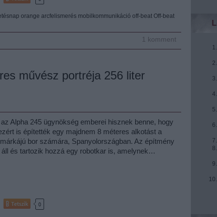
etésnap
orange
arcfelismerés
mobilkommunikáció
off-beat
Off-beat
L
1
komment
íres művész portréja 256 liter
 az Alpha 245 ügynökség emberei hisznek benne, hogy
zért is építették egy majdnem 8 méteres alkotást a
 márkájú bor számára, Spanyolországban. Az építmény
ól áll és tartozik hozzá egy robotkar is, amelynek…
Tetszik
0