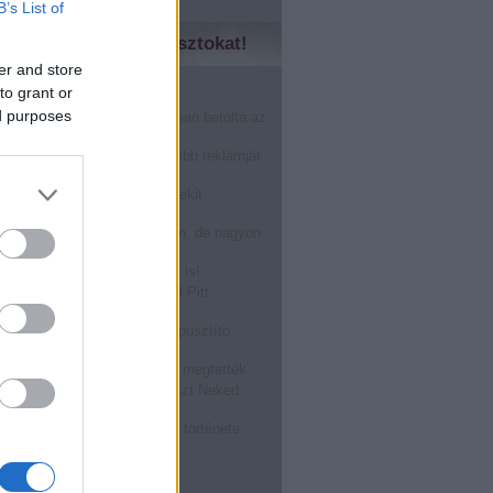
B’s List of
zd meg a régebbi posztokat!
er and store
to grant or
̶n̶o̶k̶....Márkák harca!
ed purposes
nHub másfél perc alatt finoman betolta az
karácsonynak
gérted, akkor a világ legszebb reklámját
!
óstolta fel a Burger King a Mekit
oween alkalmából: BOOOOO
r a férfi prostit keres a neten, de nagyon
epődik
ASZTÁS a Tied, visszafelé is!
zállt rá egy légitársaság Brad Pitt
ára! @Off-beat blog
ATÉRT: a megalázott világpusztító
rragadozó!
ásról TILOS beszélni, mégis megtették
kségnél dolgozol? Ez a poszt Neked
zéseket összeragasztó rágó története
, hogy hűlne ki a kajád!
bb
...