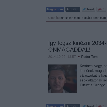
Címkék:
marketing
mobil
digitális
trend
mark
Így fogsz kinézni 2034-
ÖNMAGADDAL!
2014.10.02. 13:57
Fodor Tomi
Kíváncsi vagy, h
lennének magadh
válaszokat is ka
szolgáltatónak so
Future's Orange