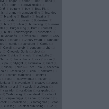
lvi
(
1
)
bogár
(
1
)
bohóc
(
1
)
bolt
(
1
)
bond
(
1
)
1
)
bőr
(
1
)
bor
(
2
)
borotválkozás
(
1
)
értő
(
1
)
botrány
(
1
)
boy
(
1
)
Brad Pitt
(
1
)
írás
(
1
)
brand
(
4
)
brandbuilding
(
2
)
branded
(
5
)
branding
(
1
)
Brazília
(
3
)
brazília
(
1
)
n
(
1
)
buckler
(
1
)
búcsú
(
1
)
Budweiser
(
1
)
(
1
)
buli
(
17
)
bulvár
(
1
)
bumeráng
(
1
)
bűnözés
etés
(
1
)
Burger King
(
1
)
Burn
(
1
)
burnett
(
2
)
(
1
)
busz
(
1
)
buszmegálló
(
2
)
buszsofőr
(
1
)
)
búvárkodás
(
1
)
búvársisak
(
1
)
buzz
(
3
)
C&A
ury
(
1
)
canal+
(
1
)
Canary Wharf
(
1
)
cannabis
nes
(
1
)
cardio
(
1
)
carlsberg
(
1
)
Carrie
(
1
)
1
)
Cavalli
(
1
)
celeb
(
1
)
centrum
(
1
)
ché
(
1
)
et
(
1
)
Chevrolet Sonic
(
1
)
chick
(
1
)
dale
(
1
)
chips
(
1
)
chuck
(
2
)
chuckville
(
1
)
Chups
(
1
)
chupa chups
(
1
)
cica
(
1
)
cider
(
1
)
1
)
cipő
(
1
)
citylight
(
1
)
civilizáció
(
1
)
client
(
1
)
(
1
)
cliodíj
(
1
)
club
(
4
)
Coca-Cola
(
4
)
cocacola
 cola
(
1
)
coffe to go
(
1
)
cola
(
1
)
comforta
(
1
)
on
(
1
)
content marketing
(
1
)
contrex
(
2
)
e
(
1
)
cool
(
1
)
copywrighter
(
1
)
cover
(
1
)
Montana
(
1
)
cravendale
(
1
)
creative
(
1
)
cross
ábítás
(
1
)
csaj
(
1
)
csajok
(
2
)
csajozás
(
3
)
7
)
családon
(
1
)
csalódás
(
1
)
csaptelep
(
1
)
a
(
4
)
Csehország
(
1
)
csendélet
(
1
)
csillagok
a
(
1
)
csipke bugyi
(
1
)
csirke
(
1
)
csodanő
(
1
)
csoki
(
3
)
csokoládé
(
3
)
csomagolás
(
5
)
csont
(
1
)
cukiság
(
1
)
custom publishing
(
1
)
CV
(
1
)