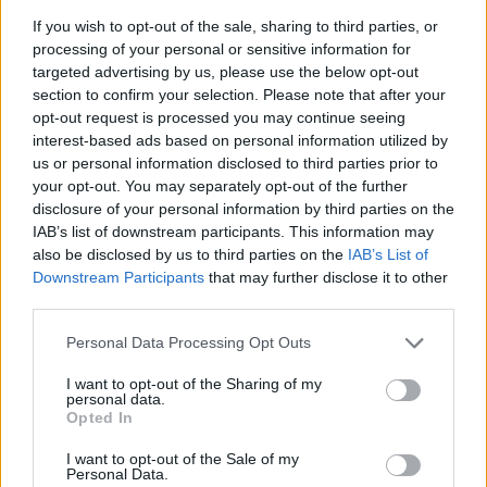
feldobja az olykor unalmas és szürke…
If you wish to opt-out of the sale, sharing to third parties, or
processing of your personal or sensitive information for
targeted advertising by us, please use the below opt-out
section to confirm your selection. Please note that after your
opt-out request is processed you may continue seeing
interest-based ads based on personal information utilized by
us or personal information disclosed to third parties prior to
your opt-out. You may separately opt-out of the further
disclosure of your personal information by third parties on the
IAB’s list of downstream participants. This information may
also be disclosed by us to third parties on the
IAB’s List of
Downstream Participants
that may further disclose it to other
third parties.
Please note that this website/app uses one or more Google
Personal Data Processing Opt Outs
services and may gather and store information including but
not limited to your visit or usage behaviour. You may click to
I want to opt-out of the Sharing of my
A terítő, amit biztos nem akarsz
personal data.
grant or deny consent to Google and its third-party tags to
Opted In
kimosni!
use your data for below specified purposes in below Google
consent section.
I want to opt-out of the Sale of my
Fodor Tomi
•
2012. február 15.
0
Personal Data.