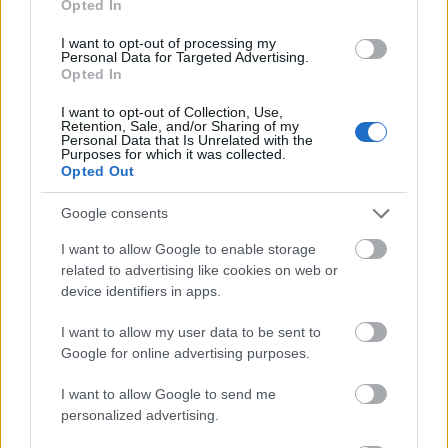
Opted In
Mindannyiunkkal megesik, hogy néhanapján – egy
I want to opt-out of processing my
kellemesebb étkezés közben - leesszük a terítőt,
Personal Data for Targeted Advertising.
rosszabb esetben pedig magunkat! Bizonyos
Opted In
alkalmakkor pedig búcsúzhatunk kedvenc
I want to opt-out of Collection, Use,
ruhadarabunktól is. Ebben az esetben viszont
Retention, Sale, and/or Sharing of my
biztos nem mosná ki az ember ezt az 170cm
Personal Data that Is Unrelated with the
Purposes for which it was collected.
átmérőjű…
Opted Out
Google consents
I want to allow Google to enable storage
related to advertising like cookies on web or
device identifiers in apps.
I want to allow my user data to be sent to
Google for online advertising purposes.
I want to allow Google to send me
personalized advertising.