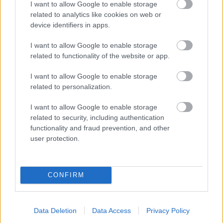
I want to allow Google to enable storage
related to analytics like cookies on web or
device identifiers in apps.
Bemutatóterem street art módra.
I want to allow Google to enable storage
Autók, amikbe sosem fogsz beleülni
related to functionality of the website or app.
Fodor Tomi
•
2012. február 09.
0
I want to allow Google to enable storage
related to personalization.
Egy ember, két hét, 489 palack festék spray,
Belgium, Steve Locatelli és 400 négyzetméter. Ezek a
I want to allow Google to enable storage
paraméterek írják le a Nissan és a TBWA (Belgium)
related to security, including authentication
együttműködését, amelynek keretében megszületett
functionality and fraud prevention, and other
a világ első graffitivel létrehozott bemutatóterme.
user protection.
Steve 2 hétig dolgozott…
CONFIRM
Data Deletion
Data Access
Privacy Policy