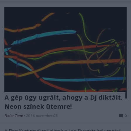
A gép úgy ugrált, ahogy a DJ diktált.
Neon színek ütemre!
Fodor Tomi
•
2011. november 03.
0
A Bon Yurt nevű müzlinek a Leo Burnett kolumbiai