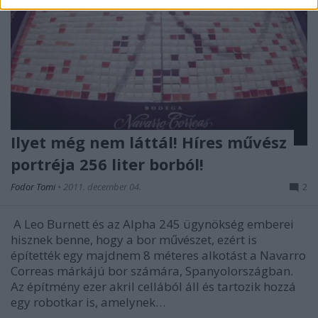
Ilyet még nem láttál! Híres művész
portréja 256 liter borból!
Fodor Tomi
•
2011. december 04.
2
A Leo Burnett és az Alpha 245 ügynökség emberei
hisznek benne, hogy a bor művészet, ezért is
építették egy majdnem 8 méteres alkotást a Navarro
Correas márkájú bor számára, Spanyolországban.
Az építmény ezer akril cellából áll és tartozik hozzá
egy robotkar is, amelynek…