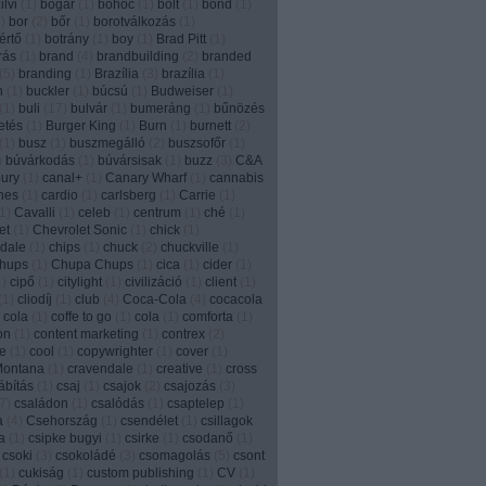
lvi
(
1
)
bogár
(
1
)
bohóc
(
1
)
bolt
(
1
)
bond
(
1
)
1
)
bor
(
2
)
bőr
(
1
)
borotválkozás
(
1
)
értő
(
1
)
botrány
(
1
)
boy
(
1
)
Brad Pitt
(
1
)
írás
(
1
)
brand
(
4
)
brandbuilding
(
2
)
branded
(
5
)
branding
(
1
)
Brazília
(
3
)
brazília
(
1
)
n
(
1
)
buckler
(
1
)
búcsú
(
1
)
Budweiser
(
1
)
(
1
)
buli
(
17
)
bulvár
(
1
)
bumeráng
(
1
)
bűnözés
etés
(
1
)
Burger King
(
1
)
Burn
(
1
)
burnett
(
2
)
(
1
)
busz
(
1
)
buszmegálló
(
2
)
buszsofőr
(
1
)
)
búvárkodás
(
1
)
búvársisak
(
1
)
buzz
(
3
)
C&A
ury
(
1
)
canal+
(
1
)
Canary Wharf
(
1
)
cannabis
nes
(
1
)
cardio
(
1
)
carlsberg
(
1
)
Carrie
(
1
)
1
)
Cavalli
(
1
)
celeb
(
1
)
centrum
(
1
)
ché
(
1
)
et
(
1
)
Chevrolet Sonic
(
1
)
chick
(
1
)
dale
(
1
)
chips
(
1
)
chuck
(
2
)
chuckville
(
1
)
chups
(
1
)
Chupa Chups
(
1
)
cica
(
1
)
cider
(
1
)
1
)
cipő
(
1
)
citylight
(
1
)
civilizáció
(
1
)
client
(
1
)
(
1
)
cliodíj
(
1
)
club
(
4
)
Coca-Cola
(
4
)
cocacola
 cola
(
1
)
coffe to go
(
1
)
cola
(
1
)
comforta
(
1
)
on
(
1
)
content marketing
(
1
)
contrex
(
2
)
e
(
1
)
cool
(
1
)
copywrighter
(
1
)
cover
(
1
)
Montana
(
1
)
cravendale
(
1
)
creative
(
1
)
cross
ábítás
(
1
)
csaj
(
1
)
csajok
(
2
)
csajozás
(
3
)
7
)
családon
(
1
)
csalódás
(
1
)
csaptelep
(
1
)
a
(
4
)
Csehország
(
1
)
csendélet
(
1
)
csillagok
a
(
1
)
csipke bugyi
(
1
)
csirke
(
1
)
csodanő
(
1
)
csoki
(
3
)
csokoládé
(
3
)
csomagolás
(
5
)
csont
(
1
)
cukiság
(
1
)
custom publishing
(
1
)
CV
(
1
)