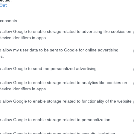
Out
consents
12939
(
o allow Google to enable storage related to advertising like cookies on
2015
(
3
evice identifiers in apps.
(
1
)
4g
(
használ
abszurd
o allow my user data to be sent to Google for online advertising
adakoz
s.
Adidas
(
1
)
age
to allow Google to send me personalized advertising.
agymen
ajándé
akcióhő
o allow Google to enable storage related to analytics like cookies on
alapítv
alkalma
evice identifiers in apps.
alkohol
állásker
o allow Google to enable storage related to functionality of the website
állatme
(
1
)
Allen
alvás
(
1
Amerik
o allow Google to enable storage related to personalization.
Amster
amunds
android
o allow Google to enable storage related to security, including