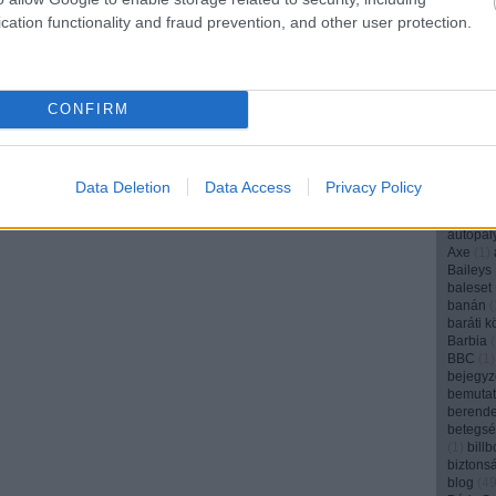
angyal
(
cation functionality and fraud prevention, and other user protection.
anya
(
1
(
1
)
appl
(
1
)
AR
(
aranyos
archívu
CONFIRM
argentí
(
1
)
art
(
arvalic
ásványv
attenbo
Data Deletion
Data Access
Privacy Policy
Audi
(
1
)
(
1
)
autó
autópál
Axe
(
1
)
Baileys
baleset
banán
(
baráti k
Barbia
(
BBC
(
1
)
bejegyz
bemuta
berend
betegs
(
1
)
bill
biztons
blog
(
4