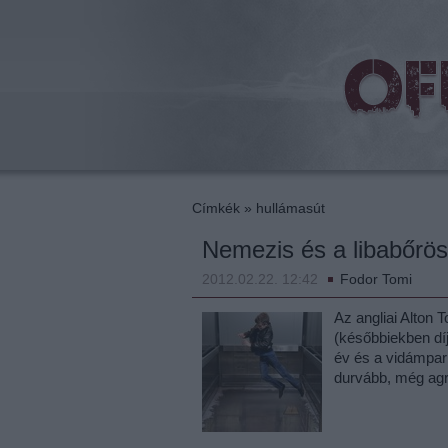
beat
Címkék
»
hullámasút
Nemezis és a libabőrös 
2012.02.22. 12:42
Fodor Tomi
Az angliai Alton
(későbbiekben díj
év és a vidámpark
durvább, még agr