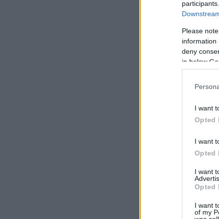
participants
Downstream 
Please note
information 
deny consent
in below Go
Persona
I want t
Opted 
I want t
Opted 
I want 
Advertis
Opted 
I want t
of my P
was col