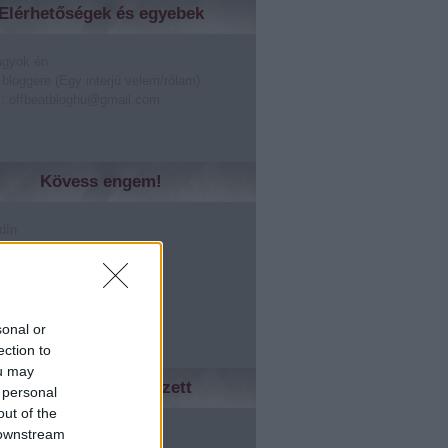
Elérhetőségek és egyebek
agyok én
 bloggere (Egy interjú velem/rólam)
: offbeatbloghu@gmail.com
Kövess engem!
dIn
er
lr
rest
le +
sonal or
ection to
ou may
Ismerőseidnek tetszett
 personal
out of the
ed
 downstream