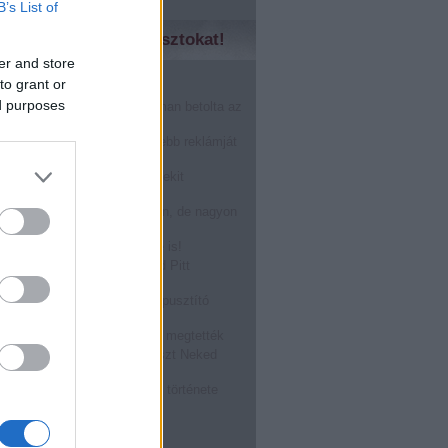
B’s List of
zd meg a régebbi posztokat!
er and store
to grant or
̶n̶o̶k̶....Márkák harca!
ed purposes
nHub másfél perc alatt finoman betolta az
karácsonynak
gérted, akkor a világ legszebb reklámját
!
óstolta fel a Burger King a Mekit
oween alkalmából: BOOOOO
r a férfi prostit keres a neten, de nagyon
epődik
ASZTÁS a Tied, visszafelé is!
zállt rá egy légitársaság Brad Pitt
ára! @Off-beat blog
ATÉRT: a megalázott világpusztító
rragadozó!
ásról TILOS beszélni, mégis megtették
kségnél dolgozol? Ez a poszt Neked
zéseket összeragasztó rágó története
, hogy hűlne ki a kajád!
bb
...