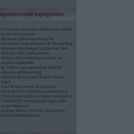
egnépszerűbb bejegyzések
A PornHub másfél perc alatt finoman betolta
az idei karácsonynak
Egy japán jégkrémgyártó úgy kér
bocsánatot, hogy elolvadsz! @ Off-beat blog
Hihetetlen buszmegálló Londonban. Ilyet
még nem láttál, pedig kellene!
Amikor a férfi prostit keres a neten, de
nagyon meglepődik
Így szállt rá egy légitársaság Brad Pitt
válására! @Off-beat blog
Imádod a bőrcuccokat? Ezektől hányni
fogsz!
Ezért Te sem mennél át a piroson!
Oscar-díj 2014 marketing szempontból: A
Cola pizzával jutott be a Pepsi eseményére!
VISSZATÉRT: a megalázott világpusztító
szuperragadozó!
Így fogsz kinézni 2034-ben, beszélgess
jövőbeli ÖNMAGADDAL!