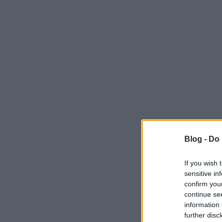
Blog -
Do 
If you wish 
sensitive in
confirm you
continue se
information 
further disc