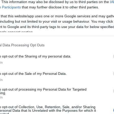
. This information may also be disclosed by us to third parties on the
IA
Participants
that may further disclose it to other third parties.
Né
 that this website/app uses one or more Google services and may gath
including but not limited to your visit or usage behaviour. You may click 
̶T̶r̶ó
 to Google and its third-party tags to use your data for below specifi
A Por
idei 
ogle consent section.
Ha me
láttad
l Data Processing Opt Outs
Így k
Hall
Amiko
o opt-out of the Sharing of my personal data.
megl
In
A VÁL
Így s
válás
o opt-out of the Sale of my Personal Data.
VISSZ
In
szupe
A vál
to opt-out of processing my Personal Data for Targeted
Ügynö
ing.
szól!
In
Az ér
Óóóóó
o opt-out of Collection, Use, Retention, Sale, and/or Sharing
Tová
ersonal Data that Is Unrelated with the Purposes for which it
lected.