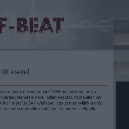
lift esete!
 Towers nevezetű vidámpark 1994-ben nyitotta meg a
nyertes) Nemesis nevű hullámvasutat. Azóta eltelt pár
 idei, március 24-i nyitásával együtt megnyitják a még
esszívabb második kiadást is - az adrenalinfüggők…