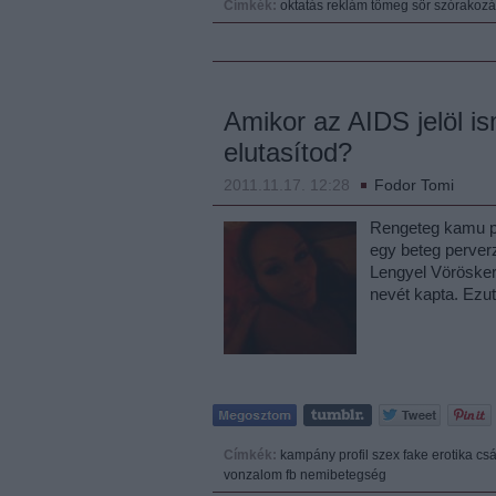
Címkék:
oktatás
reklám
tömeg
sör
szórakozá
Amikor az AIDS jelöl i
elutasítod?
2011.11.17. 12:28
Fodor Tomi
Rengeteg kamu pr
egy beteg perverz
Lengyel Vöröskeres
nevét kapta. Ezut
Címkék:
kampány
profil
szex
fake
erotika
csá
vonzalom
fb
nemibetegség