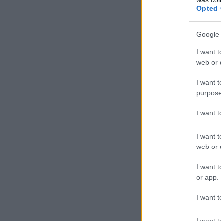
Opted 
Google 
I want t
web or d
I want t
purpose
I want 
I want t
web or d
I want t
or app.
I want t
I want t