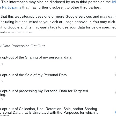
. This information may also be disclosed by us to third parties on the
IA
Participants
that may further disclose it to other third parties.
Né
 that this website/app uses one or more Google services and may gath
including but not limited to your visit or usage behaviour. You may click 
̶T̶r̶ó
 to Google and its third-party tags to use your data for below specifi
A Por
idei 
ogle consent section.
Ha me
láttad
l Data Processing Opt Outs
Így k
Hall
Amiko
o opt-out of the Sharing of my personal data.
megl
In
A VÁL
Így s
válás
o opt-out of the Sale of my Personal Data.
VISSZ
In
szupe
A vál
to opt-out of processing my Personal Data for Targeted
Ügynö
ing.
szól!
In
Az ér
Óóóóó
o opt-out of Collection, Use, Retention, Sale, and/or Sharing
Tová
ersonal Data that Is Unrelated with the Purposes for which it
lected.