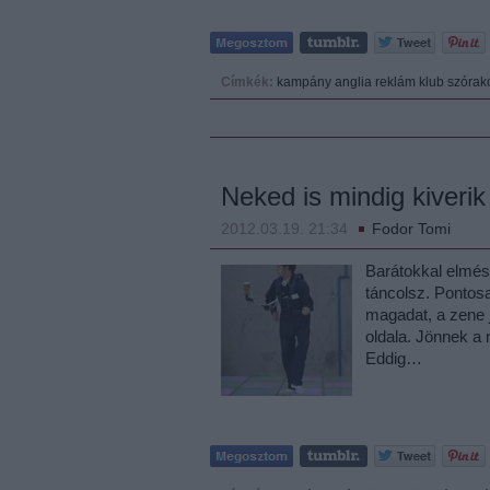
Címkék:
kampány
anglia
reklám
klub
szórak
Neked is mindig kiverik
2012.03.19. 21:34
Fodor Tomi
Barátokkal elmész
táncolsz. Pontosa
magadat, a zene j
oldala. Jönnek a 
Eddig…