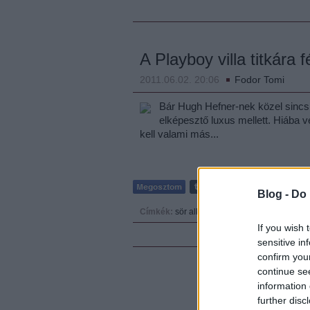
A Playboy villa titkára f
2011.06.02. 20:06
Fodor Tomi
Bár Hugh Hefner-nek közel sincs r
elképesztő luxus mellett. Hiába 
kell valami más...
Blog -
Do 
Címkék:
sör
alkohol
club
playboy
kastély
tito
If you wish 
sensitive in
confirm you
continue se
information 
further disc