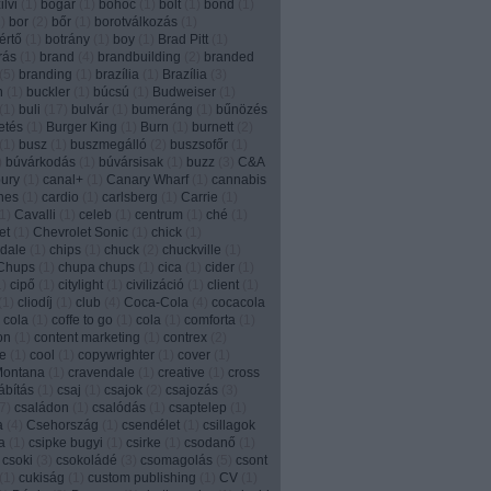
lvi
(
1
)
bogár
(
1
)
bohóc
(
1
)
bolt
(
1
)
bond
(
1
)
1
)
bor
(
2
)
bőr
(
1
)
borotválkozás
(
1
)
értő
(
1
)
botrány
(
1
)
boy
(
1
)
Brad Pitt
(
1
)
írás
(
1
)
brand
(
4
)
brandbuilding
(
2
)
branded
(
5
)
branding
(
1
)
brazília
(
1
)
Brazília
(
3
)
n
(
1
)
buckler
(
1
)
búcsú
(
1
)
Budweiser
(
1
)
(
1
)
buli
(
17
)
bulvár
(
1
)
bumeráng
(
1
)
bűnözés
etés
(
1
)
Burger King
(
1
)
Burn
(
1
)
burnett
(
2
)
(
1
)
busz
(
1
)
buszmegálló
(
2
)
buszsofőr
(
1
)
)
búvárkodás
(
1
)
búvársisak
(
1
)
buzz
(
3
)
C&A
ury
(
1
)
canal+
(
1
)
Canary Wharf
(
1
)
cannabis
nes
(
1
)
cardio
(
1
)
carlsberg
(
1
)
Carrie
(
1
)
1
)
Cavalli
(
1
)
celeb
(
1
)
centrum
(
1
)
ché
(
1
)
et
(
1
)
Chevrolet Sonic
(
1
)
chick
(
1
)
dale
(
1
)
chips
(
1
)
chuck
(
2
)
chuckville
(
1
)
Chups
(
1
)
chupa chups
(
1
)
cica
(
1
)
cider
(
1
)
1
)
cipő
(
1
)
citylight
(
1
)
civilizáció
(
1
)
client
(
1
)
(
1
)
cliodíj
(
1
)
club
(
4
)
Coca-Cola
(
4
)
cocacola
 cola
(
1
)
coffe to go
(
1
)
cola
(
1
)
comforta
(
1
)
on
(
1
)
content marketing
(
1
)
contrex
(
2
)
e
(
1
)
cool
(
1
)
copywrighter
(
1
)
cover
(
1
)
Montana
(
1
)
cravendale
(
1
)
creative
(
1
)
cross
ábítás
(
1
)
csaj
(
1
)
csajok
(
2
)
csajozás
(
3
)
7
)
családon
(
1
)
csalódás
(
1
)
csaptelep
(
1
)
a
(
4
)
Csehország
(
1
)
csendélet
(
1
)
csillagok
a
(
1
)
csipke bugyi
(
1
)
csirke
(
1
)
csodanő
(
1
)
csoki
(
3
)
csokoládé
(
3
)
csomagolás
(
5
)
csont
(
1
)
cukiság
(
1
)
custom publishing
(
1
)
CV
(
1
)