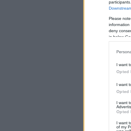
participants
Downstream 
Please note
information 
deny consent
in below Go
Persona
I want t
Opted 
I want t
Opted 
I want 
Advertis
Opted 
I want t
of my P
was col