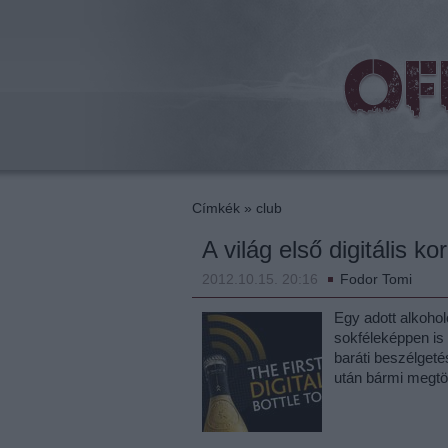
beat
Címkék
»
club
A világ első digitális k
2012.10.15. 20:16
Fodor Tomi
Egy adott alkohol
sokféleképpen is
baráti beszélgeté
után bármi megtö