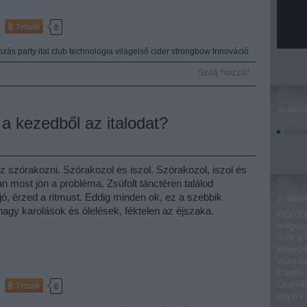
Tetszik
0
ozás
party
ital
club
technológia
világelső
cider
strongbow
Innováció
Szólj hozzá!
 a kezedből az italodat?
Róla
 szórakozni. Szórakozol és iszol. Szórakozol, iszol és
n most jön a probléma. Zsúfolt tánctéren találod
ó, érzed a ritmust. Eddig minden ok, ez a szebbik
nagy karolások és ölelések, féktelen az éjszaka.
FIGYEL
megvise
mint a 
kifejez
világ ö
kreatív
Csatlak
Tetszik
0
egyéni