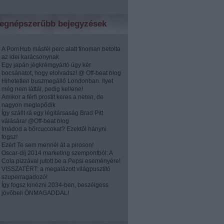
egnépszerűbb bejegyzések
A PornHub másfél perc alatt finoman betolta
az idei karácsonynak
Egy japán jégkrémgyártó úgy kér
bocsánatot, hogy elolvadsz! @ Off-beat blog
Hihetetlen buszmegálló Londonban. Ilyet
még nem láttál, pedig kellene!
Amikor a férfi prostit keres a neten, de
nagyon meglepődik
Így szállt rá egy légitársaság Brad Pitt
válására! @Off-beat blog
Imádod a bőrcuccokat? Ezektől hányni
fogsz!
Ezért Te sem mennél át a piroson!
Oscar-díj 2014 marketing szempontból: A
Cola pizzával jutott be a Pepsi eseményére!
VISSZATÉRT: a megalázott világpusztító
szuperragadozó!
Így fogsz kinézni 2034-ben, beszélgess
jövőbeli ÖNMAGADDAL!