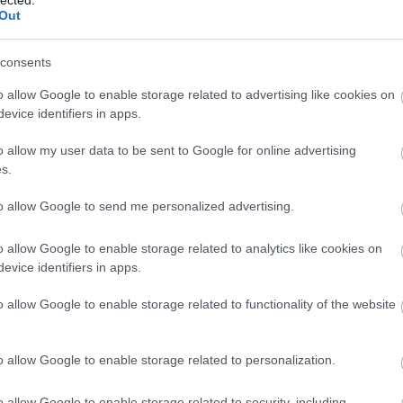
Out
consents
12939
(
o allow Google to enable storage related to advertising like cookies on
2015
(
3
evice identifiers in apps.
(
1
)
4g
(
használ
abszurd
o allow my user data to be sent to Google for online advertising
adakoz
s.
Adidas
(
1
)
age
to allow Google to send me personalized advertising.
agymen
ajándé
akcióhő
o allow Google to enable storage related to analytics like cookies on
alapítv
alkalma
evice identifiers in apps.
alkohol
állásker
o allow Google to enable storage related to functionality of the website
állatme
(
1
)
Allen
alvás
(
1
amerika
o allow Google to enable storage related to personalization.
amster
amunds
android
o allow Google to enable storage related to security, including