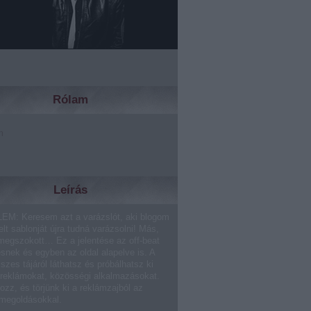
Rólam
m
Leírás
EM: Keresem azt a varázslót, aki blogom
lt sablonját újra tudná varázsolni! Más,
megszokott… Ez a jelentése az off-beat
ésnek és egyben az oldal alapelve is. A
sszes tájáról láthatsz és próbálhatsz ki
 reklámokat, közösségi alkalmazásokat.
ozz, és törjünk ki a reklámzajból az
 megoldásokkal.