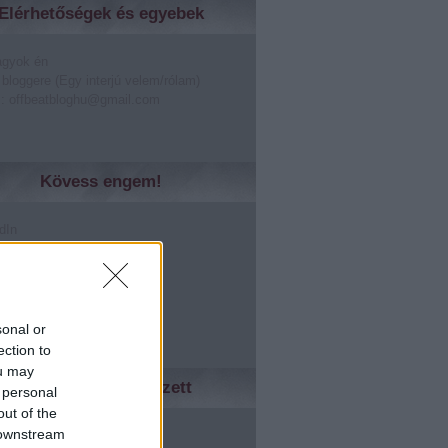
Elérhetőségek és egyebek
agyok én
 bloggere (Egy interjú velem/rólam)
: offbeatbloghu@gmail.com
Kövess engem!
dIn
er
lr
rest
le +
sonal or
ection to
ou may
Ismerőseidnek tetszett
 personal
out of the
ed
 downstream