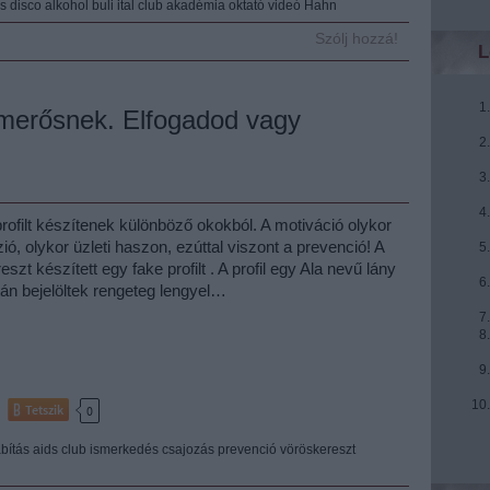
s
disco
alkohol
buli
ital
club
akadémia
oktató videó
Hahn
Szólj hozzá!
L
smerősnek. Elfogadod vagy
ofilt készítenek különböző okokból. A motiváció olykor
ió, olykor üzleti haszon, ezúttal viszont a prevenció! A
zt készített egy fake profilt . A profil egy Ala nevű lány
án bejelöltek rengeteg lengyel…
Tetszik
0
bítás
aids
club
ismerkedés
csajozás
prevenció
vöröskereszt