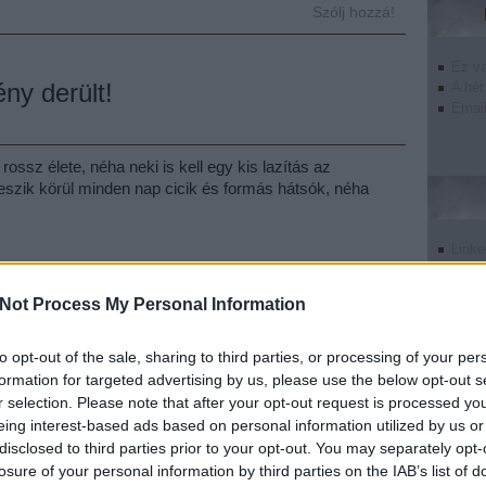
Szólj hozzá!
Ez v
ény derült!
A hét
Email
ossz élete, néha neki is kell egy kis lazítás az
veszik körül minden nap cicik és formás hátsók, néha
Linke
Twitt
Tumb
Tetszik
0
Not Process My Personal Information
Pinte
Goog
k
playmate
villa
leleplezés
bavaria
Hugh Hefner
to opt-out of the sale, sharing to third parties, or processing of your per
Szólj hozzá!
formation for targeted advertising by us, please use the below opt-out s
r selection. Please note that after your opt-out request is processed y
eing interest-based ads based on personal information utilized by us or
disclosed to third parties prior to your opt-out. You may separately opt-
undefin
losure of your personal information by third parties on the IAB’s list of