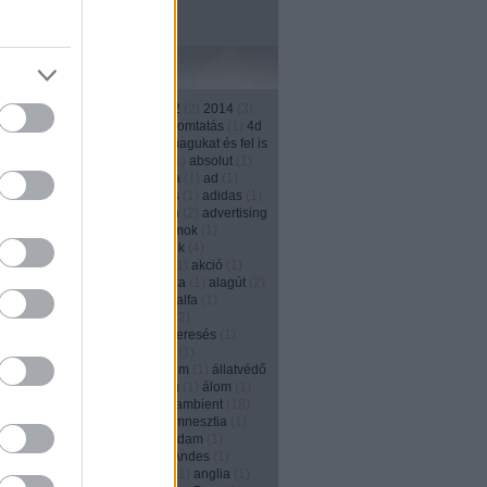
Címkék
1
)
13th street
(
4
)
2011
(
3
)
2012
(
2
)
2014
(
3
)
)
2016
(
1
)
208
(
1
)
3d
(
1
)
3D nyomtatás
(
1
)
4d
1
)
500
(
1
)
a japánok kivégzik magukat és fel is
ják őket
(
1
)
ablak
(
2
)
Absolut
(
1
)
absolut
(
1
)
(
1
)
account
(
2
)
ACG
(
1
)
Activia
(
1
)
ad
(
1
)
ás
(
2
)
adás--vétel
(
1
)
adatbázis
(
1
)
adidas
(
1
)
(
1
)
adományozás
(
1
)
adrenalin
(
2
)
advertising
ncy
(
2
)
agencylife
(
1
)
agyhullámok
(
1
)
és
(
3
)
ágyú
(
1
)
aids
(
1
)
ajándék
(
4
)
kozás
(
1
)
ájulás
(
1
)
akadémia
(
1
)
akció
(
1
)
s
(
1
)
akkumulátor
(
1
)
akrobatika
(
1
)
alagút
(
2
)
ány
(
4
)
alapitvány
(
1
)
alarm
(
1
)
alfa
(
1
)
zás
(
17
)
alkalom
(
1
)
alkohol
(
12
)
izmus
(
1
)
állásinterjú
(
1
)
álláskeresés
(
1
)
eső portál
(
1
)
állat
(
1
)
állatkert
(
1
)
nhely
(
1
)
állatok
(
2
)
állatvédelem
(
1
)
állatvédő
y Solly
(
1
)
allstar
(
1
)
álmosság
(
1
)
álom
(
1
)
)
always
(
1
)
Alzheimer-kór
(
1
)
ambient
(
18
)
(
1
)
Amerika
(
6
)
amnesty
(
1
)
amnesztia
(
1
)
dam
(
1
)
Amsterdam
(
1
)
Amszterdam
(
1
)
en
(
1
)
anarchia
(
1
)
andes
(
1
)
Andes
(
1
)
(
2
)
Angelina Jolie
(
1
)
Anglia
(
11
)
anglia
(
1
)