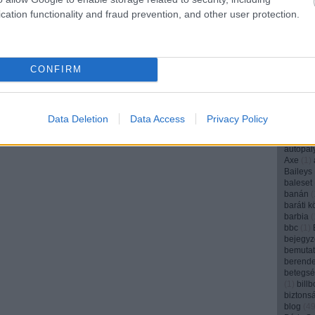
angyal
(
cation functionality and fraud prevention, and other user protection.
anya
(
1
(
1
)
Appl
(
1
)
AR
(
aranyos
archívu
CONFIRM
argentí
(
1
)
art
(
arvalic
ásványv
attenbo
Data Deletion
Data Access
Privacy Policy
audi
(
5
)
(
1
)
autó
autopál
Axe
(
1
)
Baileys
baleset
banán
(
baráti k
barbia
(
bbc
(
1
)
bejegyz
bemuta
berend
betegs
(
1
)
bill
biztons
blog
(
4