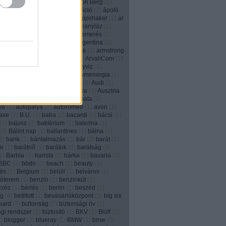
2
)
animált
(
1
)
anonim
(
1
)
Anthon Berg
(
1
)
)
Anyák napja
(
1
)
apa
(
2
)
aplikáció
(
2
)
ápoló
e
(
2
)
apple
(
3
)
applikáció
(
5
)
Appshaker
(
1
)
ar
6
)
arachnofóbia
(
1
)
arany
(
1
)
aranyláz
(
1
)
(
1
)
aranyrög
(
1
)
arc
(
1
)
arcfelismerés
(
2
)
m
(
2
)
áremelés
(
1
)
aréna
(
1
)
Argentina
(
1
)
n tangó
(
1
)
ariel
(
2
)
arisztokrácia
(
1
)
armstrong
2
)
art director
(
4
)
áruházlánc
(
1
)
ArvaliCom
(
1
)
om
(
1
)
ásítás
(
1
)
Asus
(
1
)
ásványviz
(
1
)
íz
(
2
)
aszfaltrajz
(
1
)
at&t
(
2
)
atomenergia
(
1
)
rough
(
1
)
átverés
(
4
)
Auckland
(
1
)
Audi
(
1
)
augmented reality
(
6
)
Ausztrália
(
3
)
Ausztria
(
12
)
autókölcsönzés
(
1
)
automata
(
2
)
ya
(
1
)
autópálya
(
2
)
autoromeo
(
1
)
avon
(
1
)
axe
(
7
)
B.U.
(
1
)
baba
(
2
)
bacardi
(
2
)
bácsi
(
1
)
(
1
)
bajusz
(
2
)
baktérium
(
1
)
balerina
(
1
)
(
3
)
Bálint nap
(
1
)
ballantines
(
1
)
bálna
(
1
)
1
)
bank
(
1
)
bántalmazás
(
1
)
bár
(
2
)
barát
(
1
)
ör
(
1
)
barátnő
(
1
)
barátok
(
2
)
barátság
(
4
)
1
)
Barbia
(
1
)
barista
(
2
)
bárka
(
1
)
bavaria
(
3
)
BBC
(
1
)
bbdo
(
1
)
beach
(
1
)
beauty
(
1
)
és
(
1
)
Belgium
(
2
)
belüli
(
1
)
belváros
(
1
)
tóterem
(
1
)
benzin
(
1
)
benzinkút
(
1
)
ezés
(
1
)
bérlés
(
1
)
berlin
(
1
)
beszéd
(
1
)
ég
(
4
)
betiltott
(
1
)
bevásárlóközpont
(
2
)
big six
board
(
7
)
biztonság
(
7
)
biztonsági öv
(
1
)
ági rendszer
(
1
)
biztosító
(
1
)
BKV
(
1
)
Blöff
(
1
)
9
)
blogger
(
3
)
blueray
(
1
)
BMW
(
1
)
bmw
(
5
)