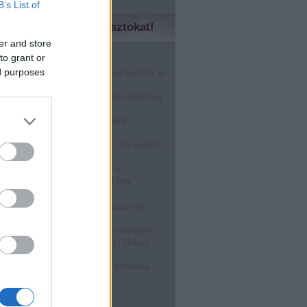
B’s List of
zd meg a régebbi posztokat!
er and store
to grant or
̶n̶o̶k̶....Márkák harca!
ed purposes
nHub másfél perc alatt finoman betolta az
karácsonynak
gérted, akkor a világ legszebb reklámját
!
óstolta fel a Burger King a Mekit
oween alkalmából: BOOOOO
r a férfi prostit keres a neten, de nagyon
epődik
ASZTÁS a Tied, visszafelé is!
zállt rá egy légitársaság Brad Pitt
ára! @Off-beat blog
ATÉRT: a megalázott világpusztító
rragadozó!
ásról TILOS beszélni, mégis megtették
kségnél dolgozol? Ez a poszt Neked
zéseket összeragasztó rágó története
, hogy hűlne ki a kajád!
bb
...