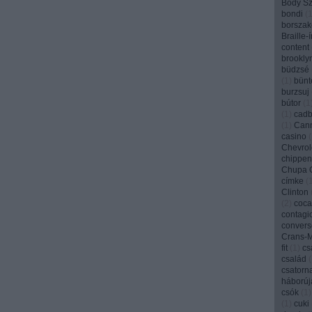
Bódy Szi
bondi
(
borszak
Braille-
content
brookly
büdzsé
(
1
)
bünt
burzsuj
bútor
(
1
(
1
)
cadb
(
1
)
Can
casino
(
Chevrol
chippen
Chupa 
címke
(
Clinton
(
2
)
coca
contagi
convers
Crans-
fit
(
1
)
cs
család
(
csatorn
háborúj
csók
(
1
)
(
1
)
cuki