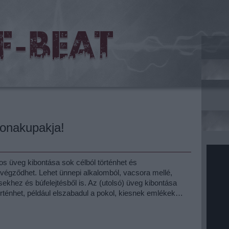
oronakupakja!
os üveg kibontása sok célból történhet és
 végződhet. Lehet ünnepi alkalomból, vacsora mellé,
sekhez és búfelejtésből is. Az (utolsó) üveg kibontása
rténhet, például elszabadul a pokol, kiesnek emlékek…