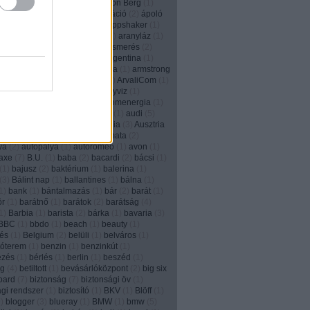
2
)
animált
(
1
)
anonim
(
1
)
Anthon Berg
(
1
)
)
Anyák napja
(
1
)
apa
(
2
)
aplikáció
(
2
)
ápoló
e
(
2
)
apple
(
3
)
applikáció
(
5
)
Appshaker
(
1
)
r
(
1
)
arachnofóbia
(
1
)
arany
(
1
)
aranyláz
(
1
)
(
1
)
aranyrög
(
1
)
arc
(
1
)
arcfelismerés
(
2
)
m
(
2
)
áremelés
(
1
)
aréna
(
1
)
Argentina
(
1
)
n tangó
(
1
)
ariel
(
2
)
arisztokrácia
(
1
)
armstrong
2
)
art director
(
4
)
áruházlánc
(
1
)
ArvaliCom
(
1
)
om
(
1
)
ásítás
(
1
)
Asus
(
1
)
ásványviz
(
1
)
íz
(
2
)
aszfaltrajz
(
1
)
at&t
(
2
)
atomenergia
(
1
)
rough
(
1
)
átverés
(
4
)
Auckland
(
1
)
audi
(
5
)
augmented reality
(
6
)
Ausztrália
(
3
)
Ausztria
(
12
)
autókölcsönzés
(
1
)
automata
(
2
)
ya
(
2
)
autopálya
(
1
)
autoromeo
(
1
)
avon
(
1
)
axe
(
7
)
B.U.
(
1
)
baba
(
2
)
bacardi
(
2
)
bácsi
(
1
)
(
1
)
bajusz
(
2
)
baktérium
(
1
)
balerina
(
1
)
(
3
)
Bálint nap
(
1
)
ballantines
(
1
)
bálna
(
1
)
1
)
bank
(
1
)
bántalmazás
(
1
)
bár
(
2
)
barát
(
1
)
ör
(
1
)
barátnő
(
1
)
barátok
(
2
)
barátság
(
4
)
1
)
Barbia
(
1
)
barista
(
2
)
bárka
(
1
)
bavaria
(
3
)
BBC
(
1
)
bbdo
(
1
)
beach
(
1
)
beauty
(
1
)
és
(
1
)
Belgium
(
2
)
belüli
(
1
)
belváros
(
1
)
tóterem
(
1
)
benzin
(
1
)
benzinkút
(
1
)
ezés
(
1
)
bérlés
(
1
)
berlin
(
1
)
beszéd
(
1
)
ég
(
4
)
betiltott
(
1
)
bevásárlóközpont
(
2
)
big six
board
(
7
)
biztonság
(
7
)
biztonsági öv
(
1
)
ági rendszer
(
1
)
biztosító
(
1
)
BKV
(
1
)
Blöff
(
1
)
9
)
blogger
(
3
)
blueray
(
1
)
BMW
(
1
)
bmw
(
5
)