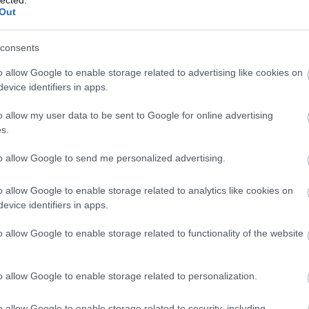
Out
consents
12939
(
o allow Google to enable storage related to advertising like cookies on
2015
(
3
evice identifiers in apps.
(
1
)
4g
(
használ
abszurd
o allow my user data to be sent to Google for online advertising
adakoz
s.
Adidas
(
1
)
age
to allow Google to send me personalized advertising.
agymen
ajándé
akcióhő
o allow Google to enable storage related to analytics like cookies on
alapítv
alkalma
evice identifiers in apps.
alkohol
állásker
o allow Google to enable storage related to functionality of the website
állatme
(
1
)
Allen
alvás
(
1
Amerik
o allow Google to enable storage related to personalization.
Amster
amunds
android
o allow Google to enable storage related to security, including