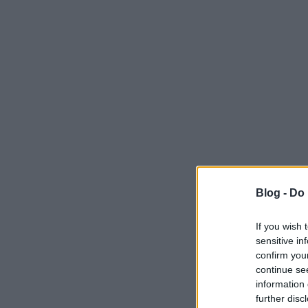
Blog -
Do 
If you wish 
sensitive in
confirm you
continue se
information 
further disc