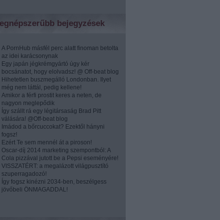
egnépszerűbb bejegyzések
A PornHub másfél perc alatt finoman betolta
az idei karácsonynak
Egy japán jégkrémgyártó úgy kér
bocsánatot, hogy elolvadsz! @ Off-beat blog
Hihetetlen buszmegálló Londonban. Ilyet
még nem láttál, pedig kellene!
Amikor a férfi prostit keres a neten, de
nagyon meglepődik
Így szállt rá egy légitársaság Brad Pitt
válására! @Off-beat blog
Imádod a bőrcuccokat? Ezektől hányni
fogsz!
Ezért Te sem mennél át a piroson!
Oscar-díj 2014 marketing szempontból: A
Cola pizzával jutott be a Pepsi eseményére!
VISSZATÉRT: a megalázott világpusztító
szuperragadozó!
Így fogsz kinézni 2034-ben, beszélgess
jövőbeli ÖNMAGADDAL!