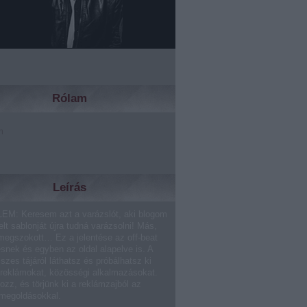
Rólam
m
Leírás
EM: Keresem azt a varázslót, aki blogom
lt sablonját újra tudná varázsolni! Más,
megszokott… Ez a jelentése az off-beat
ésnek és egyben az oldal alapelve is. A
sszes tájáról láthatsz és próbálhatsz ki
 reklámokat, közösségi alkalmazásokat.
ozz, és törjünk ki a reklámzajból az
 megoldásokkal.