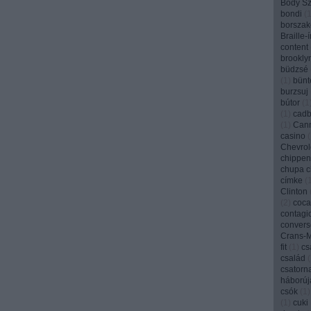
Bódy Szi
bondi
(
borszak
Braille-
content
brookly
büdzsé
(
1
)
bünt
burzsuj
bútor
(
1
(
1
)
cadb
(
1
)
Can
casino
(
Chevrol
chippen
chupa 
címke
(
Clinton
(
2
)
coca
contagi
convers
Crans-
fit
(
1
)
cs
család
(
csatorn
háborúj
csók
(
1
)
(
1
)
cuki