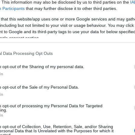
. This information may also be disclosed by us to third parties on the
IA
Participants
that may further disclose it to other third parties.
Né
 that this website/app uses one or more Google services and may gath
including but not limited to your visit or usage behaviour. You may click 
̶T̶r̶ó
 to Google and its third-party tags to use your data for below specifi
A Por
idei 
ogle consent section.
Ha me
láttad
l Data Processing Opt Outs
Így k
Hall
Amiko
o opt-out of the Sharing of my personal data.
megl
In
A VÁL
Így s
válás
o opt-out of the Sale of my Personal Data.
VISSZ
In
szupe
A vál
to opt-out of processing my Personal Data for Targeted
Ügynö
ing.
szól!
In
Az ér
Óóóóó
o opt-out of Collection, Use, Retention, Sale, and/or Sharing
Tová
ersonal Data that Is Unrelated with the Purposes for which it
lected.