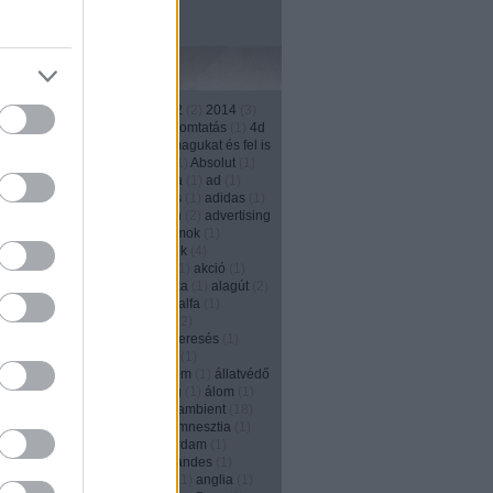
Címkék
1
)
13th street
(
4
)
2011
(
3
)
2012
(
2
)
2014
(
3
)
)
2016
(
1
)
208
(
1
)
3d
(
1
)
3D nyomtatás
(
1
)
4d
1
)
500
(
1
)
a japánok kivégzik magukat és fel is
ják őket
(
1
)
ablak
(
2
)
absolut
(
1
)
Absolut
(
1
)
(
1
)
account
(
2
)
ACG
(
1
)
Activia
(
1
)
ad
(
1
)
ás
(
2
)
adás--vétel
(
1
)
adatbázis
(
1
)
adidas
(
1
)
(
1
)
adományozás
(
1
)
adrenalin
(
2
)
advertising
ncy
(
2
)
agencylife
(
1
)
agyhullámok
(
1
)
és
(
3
)
ágyú
(
1
)
aids
(
1
)
ajándék
(
4
)
kozás
(
1
)
ájulás
(
1
)
akadémia
(
1
)
akció
(
1
)
s
(
1
)
akkumulátor
(
1
)
akrobatika
(
1
)
alagút
(
2
)
ány
(
4
)
alapitvány
(
1
)
alarm
(
1
)
alfa
(
1
)
zás
(
17
)
alkalom
(
1
)
alkohol
(
12
)
izmus
(
1
)
állásinterjú
(
1
)
álláskeresés
(
1
)
eső portál
(
1
)
állat
(
1
)
állatkert
(
1
)
nhely
(
1
)
állatok
(
2
)
állatvédelem
(
1
)
állatvédő
y Solly
(
1
)
allstar
(
1
)
álmosság
(
1
)
álom
(
1
)
)
always
(
1
)
Alzheimer-kór
(
1
)
ambient
(
18
)
a
(
6
)
amerika
(
1
)
amnesty
(
1
)
amnesztia
(
1
)
dam
(
1
)
amsterdam
(
1
)
Amszterdam
(
1
)
en
(
1
)
anarchia
(
1
)
Andes
(
1
)
andes
(
1
)
(
2
)
Angelina Jolie
(
1
)
Anglia
(
11
)
anglia
(
1
)