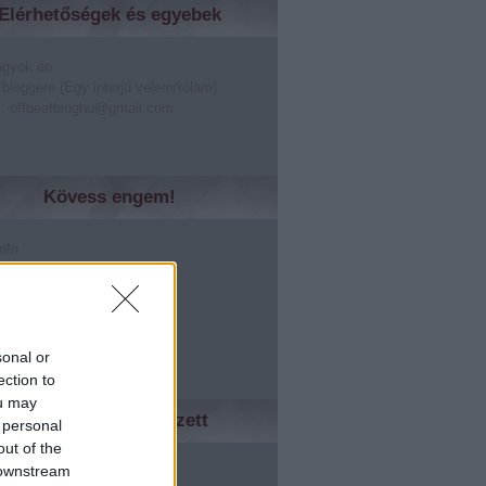
Elérhetőségek és egyebek
agyok én
 bloggere (Egy interjú velem/rólam)
: offbeatbloghu@gmail.com
Kövess engem!
dIn
er
lr
rest
le +
sonal or
ection to
ou may
Ismerőseidnek tetszett
 personal
out of the
ed
 downstream