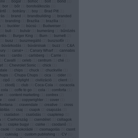
lvi
(
1
)
bogár
(
1
)
bohóc
(
1
)
bolt
(
1
)
bond
(
1
)
1
)
bor
(
2
)
bőr
(
1
)
borotválkozás
(
1
)
értő
(
1
)
botrány
(
1
)
boy
(
1
)
Brad Pitt
(
1
)
írás
(
1
)
brand
(
4
)
brandbuilding
(
2
)
branded
(
5
)
branding
(
1
)
Brazília
(
3
)
brazília
(
1
)
n
(
1
)
buckler
(
1
)
búcsú
(
1
)
Budweiser
(
1
)
(
1
)
buli
(
17
)
bulvár
(
1
)
bumeráng
(
1
)
bűnözés
etés
(
1
)
Burger King
(
1
)
Burn
(
1
)
burnett
(
2
)
(
1
)
busz
(
1
)
buszmegálló
(
2
)
buszsofőr
(
1
)
)
búvárkodás
(
1
)
búvársisak
(
1
)
buzz
(
3
)
C&A
ury
(
1
)
canal+
(
1
)
Canary Wharf
(
1
)
cannabis
nes
(
1
)
cardio
(
1
)
carlsberg
(
1
)
Carrie
(
1
)
1
)
Cavalli
(
1
)
celeb
(
1
)
centrum
(
1
)
ché
(
1
)
et
(
1
)
Chevrolet Sonic
(
1
)
chick
(
1
)
dale
(
1
)
chips
(
1
)
chuck
(
2
)
chuckville
(
1
)
chups
(
1
)
Chupa Chups
(
1
)
cica
(
1
)
cider
(
1
)
1
)
cipő
(
1
)
citylight
(
1
)
civilizáció
(
1
)
client
(
1
)
(
1
)
cliodíj
(
1
)
club
(
4
)
Coca-Cola
(
4
)
cocacola
 cola
(
1
)
coffe to go
(
1
)
cola
(
1
)
comforta
(
1
)
on
(
1
)
content marketing
(
1
)
contrex
(
2
)
e
(
1
)
cool
(
1
)
copywrighter
(
1
)
cover
(
1
)
Montana
(
1
)
cravendale
(
1
)
creative
(
1
)
cross
ábítás
(
1
)
csaj
(
1
)
csajok
(
2
)
csajozás
(
3
)
7
)
családon
(
1
)
csalódás
(
1
)
csaptelep
(
1
)
a
(
4
)
Csehország
(
1
)
csendélet
(
1
)
csillagok
a
(
1
)
csipke bugyi
(
1
)
csirke
(
1
)
csodanő
(
1
)
csoki
(
3
)
csokoládé
(
3
)
csomagolás
(
5
)
csont
(
1
)
cukiság
(
1
)
custom publishing
(
1
)
CV
(
1
)