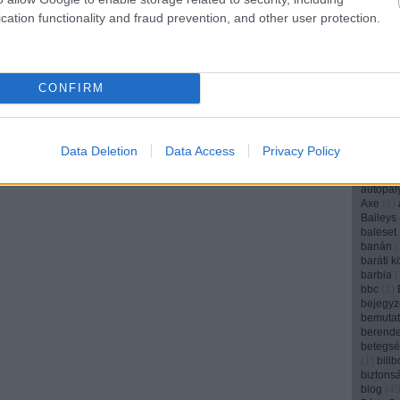
angyal
(
cation functionality and fraud prevention, and other user protection.
anya
(
1
(
1
)
Appl
AR
(
6
)
a
aranyos
archívu
CONFIRM
argentí
(
1
)
art
(
arvalic
ásványv
attenbo
Data Deletion
Data Access
Privacy Policy
Audi
(
1
)
(
1
)
autó
autópál
Axe
(
1
)
Baileys
baleset
banán
(
baráti k
barbia
(
bbc
(
1
)
bejegyz
bemuta
berend
betegs
(
1
)
bill
biztons
blog
(
4