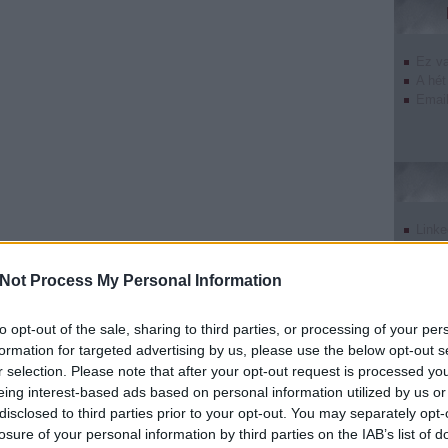
Ez v
A hét
Email
Linke
Twitt
Tumb
Not Process My Personal Information
Pinte
Goog
to opt-out of the sale, sharing to third parties, or processing of your per
formation for targeted advertising by us, please use the below opt-out s
r selection. Please note that after your opt-out request is processed y
eing interest-based ads based on personal information utilized by us or
disclosed to third parties prior to your opt-out. You may separately opt-
undefin
losure of your personal information by third parties on the IAB’s list of