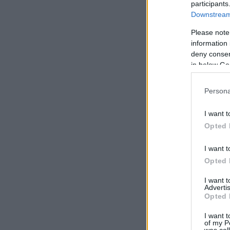
participants
Downstream 
Please note
information 
deny consent
in below Go
Persona
I want t
Opted 
I want t
Opted 
I want 
Advertis
Opted 
I want t
of my P
was col