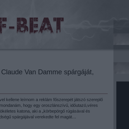
 Claude Van Damme spárgáját,
ivel kellene leírnom a reklám főszerepét játszó szereplő
t mondanám, hogy egy oroszlánszívű, időutazó,véres
 tökéletes katona, aki a „körbepörgő rúgásával és
dségű spárgájával verekedte fel magát…