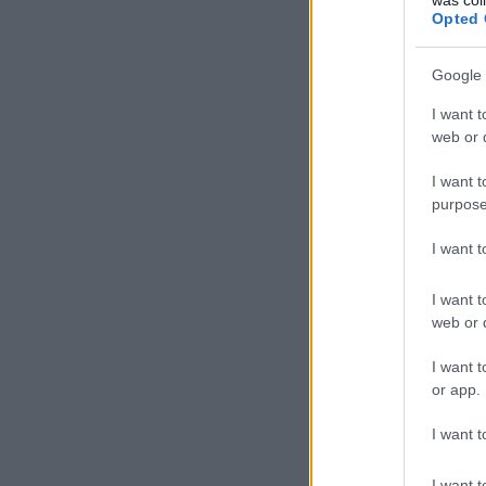
Opted 
Google 
I want t
web or d
I want t
purpose
I want 
I want t
web or d
I want t
or app.
I want t
I want t