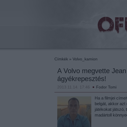
beat
Címkék
»
Volvo_kamion
A Volvo megvette Jean
ágyékrepesztés!
2013.11.14. 17:46
Fodor Tomi
Ha a filmjei címe
belgát, akkor az
játékokat játszó,
madártoll könnye