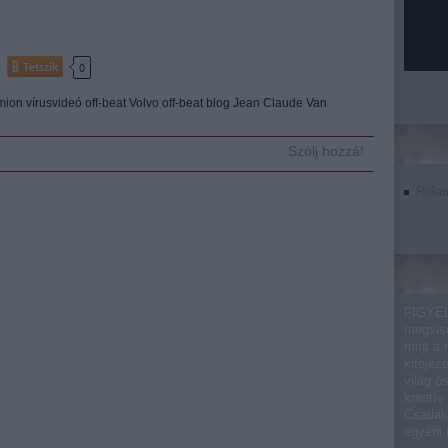
Tetszik
0
mion
vírusvideó
off-beat
Volvo
off-beat blog
Jean Claude Van
Szólj hozzá!
Róla
FIGYEL
megvise
mint a 
kifejez
világ ö
kreatív
Csatlak
egyéni