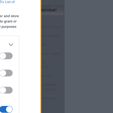
B’s List of
zd meg a régebbi posztokat!
er and store
to grant or
̶n̶o̶k̶....Márkák harca!
ed purposes
nHub másfél perc alatt finoman betolta az
karácsonynak
gérted, akkor a világ legszebb reklámját
!
óstolta fel a Burger King a Mekit
oween alkalmából: BOOOOO
r a férfi prostit keres a neten, de nagyon
epődik
ASZTÁS a Tied, visszafelé is!
zállt rá egy légitársaság Brad Pitt
ára! @Off-beat blog
ATÉRT: a megalázott világpusztító
rragadozó!
ásról TILOS beszélni, mégis megtették
kségnél dolgozol? Ez a poszt Neked
zéseket összeragasztó rágó története
, hogy hűlne ki a kajád!
bb
...