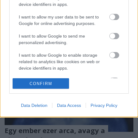
egy filmes Super Bowl. Van itt minden ilyenkor:
device identifiers in apps.
sztárok, fények, pompa, selfie-k posztolása,
produkciók, kreált történések, hatalmas pénzek,
I want to allow my user data to be sent to
android, iOS, Twitter, Samsung, Apple,…
Google for online advertising purposes.
I want to allow Google to send me
personalized advertising.
I want to allow Google to enable storage
related to analytics like cookies on web or
device identifiers in apps.
I want to allow Google to enable storage
CONFIRM
related to functionality of the website or app.
I want to allow Google to enable storage
Data Deletion
Data Access
Privacy Policy
related to personalization.
I want to allow Google to enable storage
related to security, including authentication
Egy ember ezer arca, avagy a
functionality and fraud prevention, and other