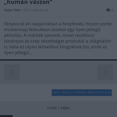
„humán vászon”
user protection.
Fodor Tomi
•
2012. március 26.
0
Fénykorát éli napjainkban a fényfestés, hiszen szinte
mindennap felbukkan valahol egy ilyen jellegű
aktivitás, A márkák szeretik, mivel rendkívül
látványos és szép nézettséget produkál a világhálón
is, hála az olyan tematikus blogoknak (is), amik az
ilyen jellegű…
SÜTI BEÁLLÍTÁSOK MÓDOSÍTÁSA
mobil
|
teljes