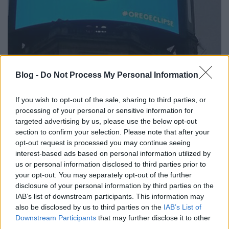
Nem kell éveket várni a következő
Blog -
Do Not Process My Personal Information
napfogyatkozásra!
Fodor Tomi
•
2015. március 21.
1
If you wish to opt-out of the sale, sharing to third parties, or
processing of your personal or sensitive information for
targeted advertising by us, please use the below opt-out
Azokat a márkákat kedvelem a legjobban, akik
section to confirm your selection. Please note that after your
beépítették a stratégiájukba a real-time
opt-out request is processed you may continue seeing
marketinget, illetve előre készülnek a népszerűbb
interest-based ads based on personal information utilized by
eseményekre. Sokkal nagyobb publicitást
us or personal information disclosed to third parties prior to
generálnak, hiszen egy-egy közérdeklődésnek
your opt-out. You may separately opt-out of the further
örvendő esemény által nem csak előtérbe kerülnek,…
disclosure of your personal information by third parties on the
IAB’s list of downstream participants. This information may
also be disclosed by us to third parties on the
IAB’s List of
Downstream Participants
that may further disclose it to other
third parties.