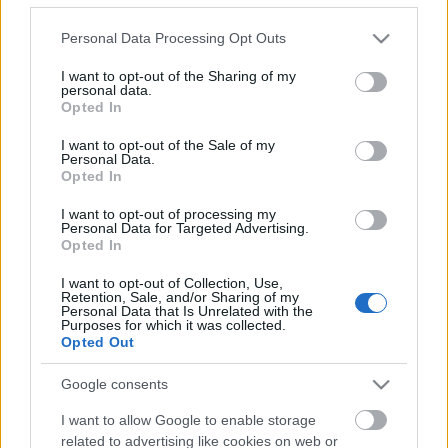
Please note that this website/app uses one or more Google
Personal Data Processing Opt Outs
services and may gather and store information including but
not limited to your visit or usage behaviour. You may click to
I want to opt-out of the Sharing of my
personal data.
grant or deny consent to Google and its third-party tags to
Opted In
use your data for below specified purposes in below Google
consent section.
I want to opt-out of the Sale of my
Personal Data.
Opted In
I want to opt-out of processing my
Personal Data for Targeted Advertising.
Opted In
Oscar-díj 2014 marketing
I want to opt-out of Collection, Use,
szempontból: A Cola pizzával jutott
Retention, Sale, and/or Sharing of my
Personal Data that Is Unrelated with the
be a Pepsi eseményére!
Purposes for which it was collected.
Opted Out
Fodor Tomi
•
2014. március 04.
0
Google consents
Az Oscar-díj kiosztása a legnagyobb és legdrágább
I want to allow Google to enable storage
média események közé sorolandó, tulajdonképpen
related to advertising like cookies on web or