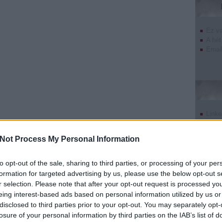
Ez v
A hét
Email
Linke
Twitt
Tumb
Not Process My Personal Information
Pinte
Goog
to opt-out of the sale, sharing to third parties, or processing of your per
formation for targeted advertising by us, please use the below opt-out s
r selection. Please note that after your opt-out request is processed y
eing interest-based ads based on personal information utilized by us or
disclosed to third parties prior to your opt-out. You may separately opt-
undefin
losure of your personal information by third parties on the IAB’s list of