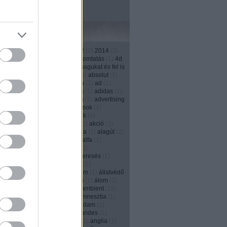
Címkék
1
)
13th street
(
4
)
2011
(
3
)
2012
(
2
)
2014
(
3
)
)
2016
(
1
)
208
(
1
)
3d
(
1
)
3D nyomtatás
(
1
)
4d
1
)
500
(
1
)
a japánok kivégzik magukat és fel is
ják őket
(
1
)
ablak
(
2
)
Absolut
(
1
)
absolut
(
1
)
(
1
)
account
(
2
)
ACG
(
1
)
Activia
(
1
)
ad
(
1
)
ás
(
2
)
adás--vétel
(
1
)
adatbázis
(
1
)
adidas
(
1
)
(
1
)
adományozás
(
1
)
adrenalin
(
2
)
advertising
ncy
(
2
)
agencylife
(
1
)
agyhullámok
(
1
)
és
(
3
)
ágyú
(
1
)
aids
(
1
)
ajándék
(
4
)
kozás
(
1
)
ájulás
(
1
)
akadémia
(
1
)
akció
(
1
)
s
(
1
)
akkumulátor
(
1
)
akrobatika
(
1
)
alagút
(
2
)
ány
(
4
)
alapitvány
(
1
)
alarm
(
1
)
alfa
(
1
)
zás
(
17
)
alkalom
(
1
)
alkohol
(
12
)
izmus
(
1
)
állásinterjú
(
1
)
álláskeresés
(
1
)
eső portál
(
1
)
állat
(
1
)
állatkert
(
1
)
nhely
(
1
)
állatok
(
2
)
állatvédelem
(
1
)
állatvédő
y Solly
(
1
)
allstar
(
1
)
álmosság
(
1
)
álom
(
1
)
)
always
(
1
)
Alzheimer-kór
(
1
)
ambient
(
18
)
a
(
6
)
amerika
(
1
)
amnesty
(
1
)
amnesztia
(
1
)
dam
(
1
)
amsterdam
(
1
)
Amszterdam
(
1
)
en
(
1
)
anarchia
(
1
)
Andes
(
1
)
andes
(
1
)
(
2
)
Angelina Jolie
(
1
)
Anglia
(
11
)
anglia
(
1
)