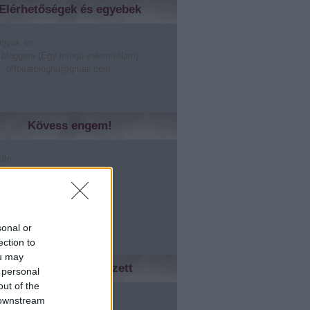
Elérhetőségek és egyebek
agyok én
 bloggere (Egy interjú velem/rólam)
: offbeatbloghu@gmail.com
Kövess engem!
dIn
er
lr
rest
le +
sonal or
ection to
ou may
Ismerőseidnek tetszett
 personal
out of the
ed
 downstream