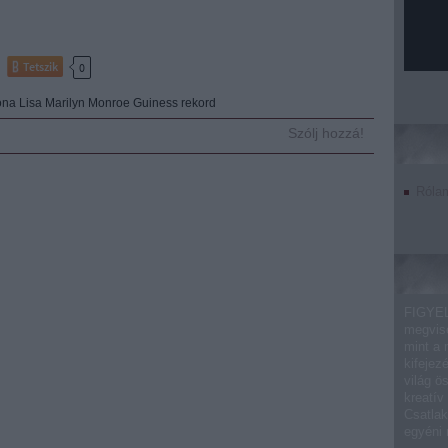
Tetszik
0
na Lisa
Marilyn Monroe
Guiness rekord
Szólj hozzá!
Róla
FIGYEL
megvise
mint a 
kifejez
világ ö
kreatív
Csatlak
egyéni