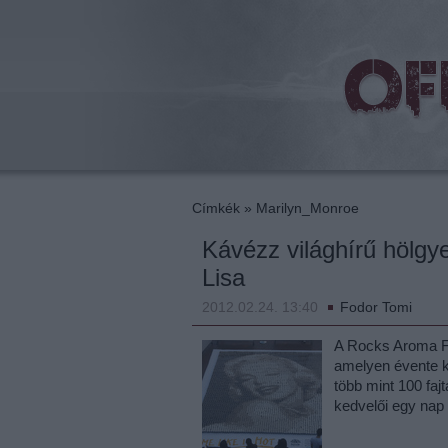
beat
Címkék
»
Marilyn_Monroe
Kávézz világhírű hölgy
Lisa
2012.02.24. 13:40
Fodor Tomi
A Rocks Aroma Fe
amelyen évente kb
több mint 100 faj
kedvelői egy nap 