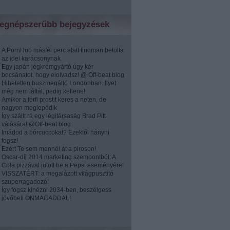
egnépszerűbb bejegyzések
A PornHub másfél perc alatt finoman betolta
az idei karácsonynak
Egy japán jégkrémgyártó úgy kér
bocsánatot, hogy elolvadsz! @ Off-beat blog
Hihetetlen buszmegálló Londonban. Ilyet
még nem láttál, pedig kellene!
Amikor a férfi prostit keres a neten, de
nagyon meglepődik
Így szállt rá egy légitársaság Brad Pitt
válására! @Off-beat blog
Imádod a bőrcuccokat? Ezektől hányni
fogsz!
Ezért Te sem mennél át a piroson!
Oscar-díj 2014 marketing szempontból: A
Cola pizzával jutott be a Pepsi eseményére!
VISSZATÉRT: a megalázott világpusztító
szuperragadozó!
Így fogsz kinézni 2034-ben, beszélgess
jövőbeli ÖNMAGADDAL!