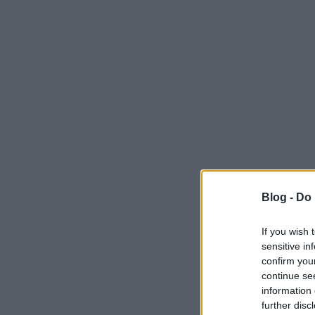
Blog -
Do 
If you wish 
sensitive in
confirm you
continue se
information 
further disc