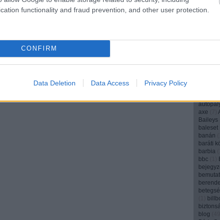
angyal
(
cation functionality and fraud prevention, and other user protection.
anya
(
1
(
1
)
Appl
(
1
)
AR
(
aranyos
archívu
CONFIRM
argentí
(
1
)
art
(
arvalic
ásványv
attenbo
Data Deletion
Data Access
Privacy Policy
Audi
(
1
)
(
1
)
autó
autópál
axe
(
7
)
Baileys
baleset
banán
(
baráti k
barbia
(
bbc
(
1
)
bejegyz
bemuta
berend
betegs
(
1
)
bill
biztons
blog
(
4