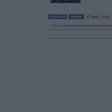
Címkék:
kávé
fesztivál
világrekord
barista
Mo