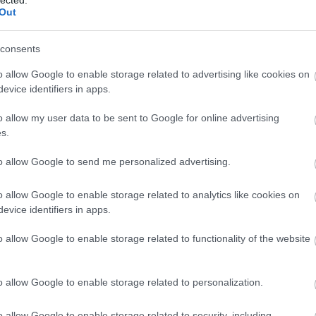
Out
consents
12939
(
o allow Google to enable storage related to advertising like cookies on
2015
(
3
evice identifiers in apps.
(
1
)
4g
(
használ
abszurd
o allow my user data to be sent to Google for online advertising
adakoz
s.
Adidas
(
1
)
age
to allow Google to send me personalized advertising.
agymen
ajándé
akcióhő
o allow Google to enable storage related to analytics like cookies on
alapítv
alkalma
evice identifiers in apps.
alkohol
állásker
o allow Google to enable storage related to functionality of the website
állatme
(
1
)
Allen
alvás
(
1
Amerik
o allow Google to enable storage related to personalization.
Amster
amunds
android
o allow Google to enable storage related to security, including