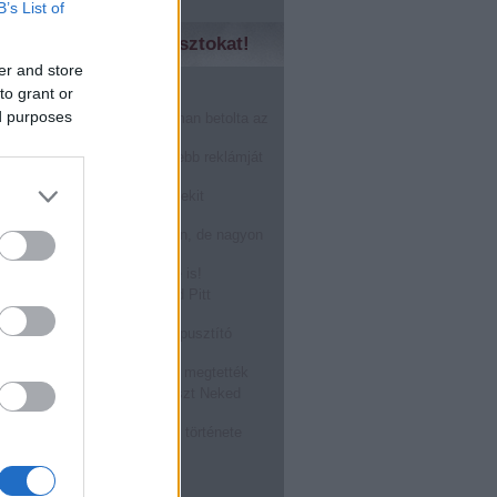
B’s List of
zd meg a régebbi posztokat!
er and store
to grant or
̶n̶o̶k̶....Márkák harca!
ed purposes
nHub másfél perc alatt finoman betolta az
karácsonynak
gérted, akkor a világ legszebb reklámját
!
óstolta fel a Burger King a Mekit
oween alkalmából: BOOOOO
r a férfi prostit keres a neten, de nagyon
epődik
ASZTÁS a Tied, visszafelé is!
zállt rá egy légitársaság Brad Pitt
ára! @Off-beat blog
ATÉRT: a megalázott világpusztító
rragadozó!
ásról TILOS beszélni, mégis megtették
kségnél dolgozol? Ez a poszt Neked
zéseket összeragasztó rágó története
, hogy hűlne ki a kajád!
bb
...