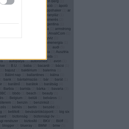
2
)
animált
(
1
)
anonim
(
1
)
Anthon Berg
(
1
)
)
Anyák napja
(
1
)
apa
(
2
)
aplikáció
(
2
)
ápoló
e
(
2
)
apple
(
3
)
applikáció
(
5
)
Appshaker
(
1
)
ar
6
)
arachnofóbia
(
1
)
arany
(
1
)
aranyláz
(
1
)
(
1
)
aranyrög
(
1
)
arc
(
1
)
arcfelismerés
(
2
)
m
(
2
)
áremelés
(
1
)
aréna
(
1
)
Argentina
(
1
)
n tangó
(
1
)
ariel
(
2
)
arisztokrácia
(
1
)
armstrong
2
)
art director
(
4
)
áruházlánc
(
1
)
ArvaliCom
(
1
)
om
(
1
)
ásítás
(
1
)
Asus
(
1
)
ásványviz
(
1
)
íz
(
2
)
aszfaltrajz
(
1
)
at&t
(
2
)
atomenergia
(
1
)
rough
(
1
)
átverés
(
4
)
Auckland
(
1
)
audi
(
5
)
augmented reality
(
6
)
Ausztrália
(
3
)
Ausztria
(
12
)
autókölcsönzés
(
1
)
automata
(
2
)
ya
(
2
)
autopálya
(
1
)
autoromeo
(
1
)
avon
(
1
)
Axe
(
1
)
B.U.
(
1
)
baba
(
2
)
bacardi
(
2
)
bácsi
(
1
)
(
1
)
bajusz
(
2
)
baktérium
(
1
)
balerina
(
1
)
(
3
)
Bálint nap
(
1
)
ballantines
(
1
)
bálna
(
1
)
1
)
bank
(
1
)
bántalmazás
(
1
)
bár
(
2
)
barát
(
1
)
ör
(
1
)
barátnő
(
1
)
barátok
(
2
)
barátság
(
4
)
1
)
Barbia
(
1
)
barista
(
2
)
bárka
(
1
)
bavaria
(
3
)
BBC
(
1
)
bbdo
(
1
)
beach
(
1
)
beauty
(
1
)
és
(
1
)
Belgium
(
2
)
belüli
(
1
)
belváros
(
1
)
tóterem
(
1
)
benzin
(
1
)
benzinkút
(
1
)
ezés
(
1
)
bérlés
(
1
)
berlin
(
1
)
beszéd
(
1
)
ég
(
4
)
betiltott
(
1
)
bevásárlóközpont
(
2
)
big six
board
(
7
)
biztonság
(
7
)
biztonsági öv
(
1
)
ági rendszer
(
1
)
biztosító
(
1
)
BKV
(
1
)
Blöff
(
1
)
9
)
blogger
(
3
)
blueray
(
1
)
BMW
(
1
)
bmw
(
5
)