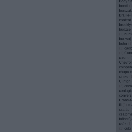
Bódy Szi
bondi
(
borszak
Braille-
content
brookly
büdzsé
(
1
)
bünt
burzsuj
bútor
(
1
(
1
)
cadb
(
1
)
Can
casino
(
Chevrol
chippen
chupa 
címke
(
Clinton
(
2
)
coca
contagi
convers
Crans-
fit
(
1
)
cs
család
(
csatorn
háborúj
csók
(
1
)
(
1
)
cuki