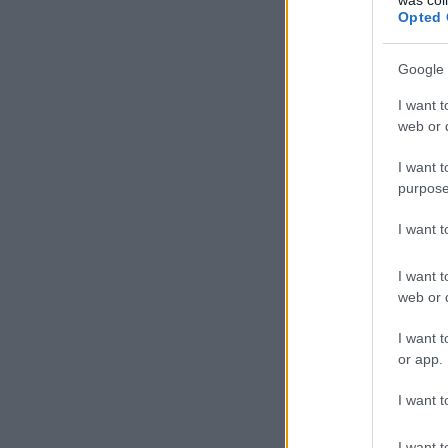
Opted 
Google 
I want t
web or d
I want t
purpose
I want 
I want t
web or d
I want t
or app.
I want t
I want t