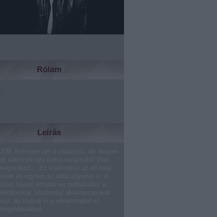
Rólam
m
Leírás
EM: Keresem azt a varázslót, aki blogom
lt sablonját újra tudná varázsolni! Más,
megszokott… Ez a jelentése az off-beat
ésnek és egyben az oldal alapelve is. A
sszes tájáról láthatsz és próbálhatsz ki
 reklámokat, közösségi alkalmazásokat.
ozz, és törjünk ki a reklámzajból az
 megoldásokkal.