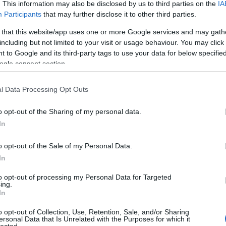
. This information may also be disclosed by us to third parties on the
IA
Participants
that may further disclose it to other third parties.
Né
 that this website/app uses one or more Google services and may gath
including but not limited to your visit or usage behaviour. You may click 
̶T̶r̶ó
 to Google and its third-party tags to use your data for below specifi
A Por
idei 
ogle consent section.
Ha me
láttad
l Data Processing Opt Outs
Így k
Hall
Amiko
o opt-out of the Sharing of my personal data.
megl
In
A VÁL
Így s
válás
o opt-out of the Sale of my Personal Data.
VISSZ
In
szupe
A vál
to opt-out of processing my Personal Data for Targeted
Ügynö
ing.
szól!
In
Az ér
Óóóóó
o opt-out of Collection, Use, Retention, Sale, and/or Sharing
Tová
ersonal Data that Is Unrelated with the Purposes for which it
lected.