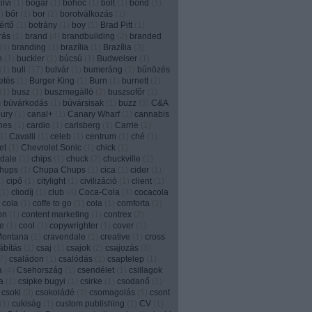
lvi
(
1
)
bogár
(
1
)
bohóc
(
1
)
bolt
(
1
)
bond
(
1
)
1
)
bőr
(
1
)
bor
(
2
)
borotválkozás
(
1
)
értő
(
1
)
botrány
(
1
)
boy
(
1
)
Brad Pitt
(
1
)
írás
(
1
)
brand
(
4
)
brandbuilding
(
2
)
branded
(
5
)
branding
(
1
)
brazília
(
1
)
Brazília
(
3
)
n
(
1
)
buckler
(
1
)
búcsú
(
1
)
Budweiser
(
1
)
(
1
)
buli
(
17
)
bulvár
(
1
)
bumeráng
(
1
)
bűnözés
etés
(
1
)
Burger King
(
1
)
Burn
(
1
)
burnett
(
2
)
(
1
)
busz
(
1
)
buszmegálló
(
2
)
buszsofőr
(
1
)
)
búvárkodás
(
1
)
búvársisak
(
1
)
buzz
(
3
)
C&A
ury
(
1
)
canal+
(
1
)
Canary Wharf
(
1
)
cannabis
nes
(
1
)
cardio
(
1
)
carlsberg
(
1
)
Carrie
(
1
)
1
)
Cavalli
(
1
)
celeb
(
1
)
centrum
(
1
)
ché
(
1
)
et
(
1
)
Chevrolet Sonic
(
1
)
chick
(
1
)
dale
(
1
)
chips
(
1
)
chuck
(
2
)
chuckville
(
1
)
chups
(
1
)
Chupa Chups
(
1
)
cica
(
1
)
cider
(
1
)
1
)
cipő
(
1
)
citylight
(
1
)
civilizáció
(
1
)
client
(
1
)
(
1
)
cliodíj
(
1
)
club
(
4
)
Coca-Cola
(
4
)
cocacola
 cola
(
1
)
coffe to go
(
1
)
cola
(
1
)
comforta
(
1
)
on
(
1
)
content marketing
(
1
)
contrex
(
2
)
e
(
1
)
cool
(
1
)
copywrighter
(
1
)
cover
(
1
)
Montana
(
1
)
cravendale
(
1
)
creative
(
1
)
cross
ábítás
(
1
)
csaj
(
1
)
csajok
(
2
)
csajozás
(
3
)
7
)
családon
(
1
)
csalódás
(
1
)
csaptelep
(
1
)
a
(
4
)
Csehország
(
1
)
csendélet
(
1
)
csillagok
a
(
1
)
csipke bugyi
(
1
)
csirke
(
1
)
csodanő
(
1
)
csoki
(
3
)
csokoládé
(
3
)
csomagolás
(
5
)
csont
(
1
)
cukiság
(
1
)
custom publishing
(
1
)
CV
(
1
)