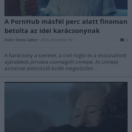
A PornHub másfél perc alatt finoman
betolta az idei karácsonynak
Fodor Tamás Gábor
•
2016. december 09.
0
A Karácsony a szeretet, a civil rögbi és a visszaváltott
ajándékok pirosba csomagolt ünnepe. Az ünnepi
asztalnál eldördülő büfét megelőzően ...