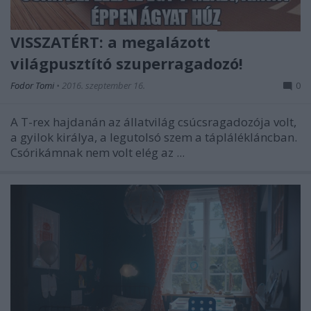
VISSZATÉRT: a megalázott
világpusztító szuperragadozó!
Fodor Tomi
•
2016. szeptember 16.
0
A T-rex hajdanán az állatvilág csúcsragadozója volt,
a gyilok királya, a legutolsó szem a táplálékláncban.
Csórikámnak nem volt elég az ...