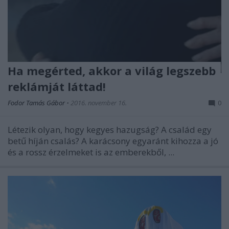
Ha megérted, akkor a világ legszebb
reklámját láttad!
Fodor Tamás Gábor
•
2016. november 16.
0
Létezik olyan, hogy kegyes hazugság? A család egy
betű híján csalás? A karácsony egyaránt kihozza a jó
és a rossz érzelmeket is az emberekből, ...