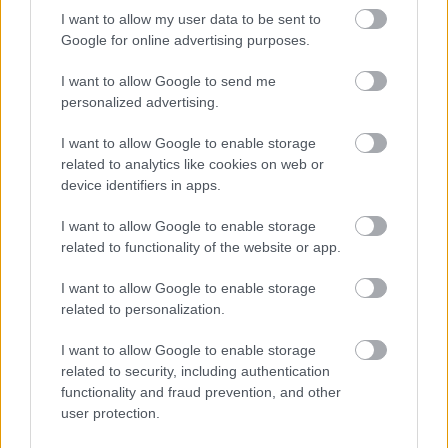
" - érkezik a kérdés kattintás után a Girls of Paradise
I want to allow my user data to be sent to
nevű oldalon chatjén a ...
Google for online advertising purposes.
I want to allow Google to send me
personalized advertising.
I want to allow Google to enable storage
related to analytics like cookies on web or
device identifiers in apps.
I want to allow Google to enable storage
related to functionality of the website or app.
I want to allow Google to enable storage
related to personalization.
I want to allow Google to enable storage
related to security, including authentication
A VÁLASZTÁS a Tied, visszafelé is!
functionality and fraud prevention, and other
user protection.
Fodor Tomi
•
2016. szeptember 27.
0