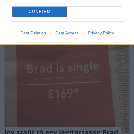
Ha valamit igazán akarsz, akkor azért küzdeni fogsz.
CONFIRM
Mi lehet annyira fontos és egyben gyönyörű, hogy
érte végzetes harcba keveredj egy másik ...
Data Deletion
Data Access
Privacy Policy
Így szállt rá egy légitársaság Brad