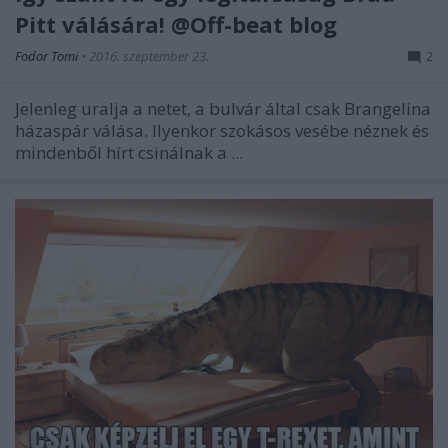
Pitt válására! @Off-beat blog
Fodor Tomi
•
2016. szeptember 23.
2
Jelenleg uralja a netet, a bulvár által csak Brangelina
házaspár válása. Ilyenkor szokásos vesébe néznek és
mindenből hírt csinálnak a ...