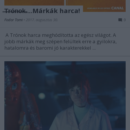
̶T̶r̶ó̶n̶o̶k̶....Márkák harca!
Fodor Tomi
•
2017. augusztus 30.
0
A Trónok harca meghódította az egész világot. A
jobb márkák meg szépen felültek erre a gyilokra,
hatalomra és baromi jó karakterekkel ...