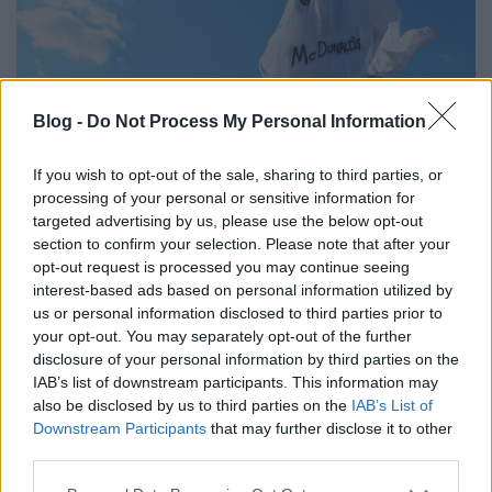
Blog -
Do Not Process My Personal Information
If you wish to opt-out of the sale, sharing to third parties, or
processing of your personal or sensitive information for
Így kóstolta fel a Burger King a
targeted advertising by us, please use the below opt-out
section to confirm your selection. Please note that after your
Mekit Halloween alkalmából:
opt-out request is processed you may continue seeing
BOOOOO
interest-based ads based on personal information utilized by
us or personal information disclosed to third parties prior to
Fodor Tamás Gábor
•
2016. október 28.
0
your opt-out. You may separately opt-out of the further
disclosure of your personal information by third parties on the
IAB’s list of downstream participants. This information may
Halloween. Az ünnep, ami egy kelta hagyományból
also be disclosed by us to third parties on the
IAB’s List of
kelt életre, több ünnepet is magába foglalva, mint
Downstream Participants
that may further disclose it to other
például a keresztény vallásból ismert halottak ...
third parties.
Please note that this website/app uses one or more Google