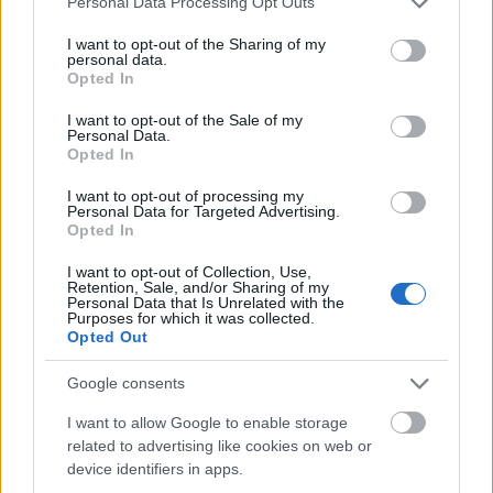
Personal Data Processing Opt Outs
services and may gather and store information including but
not limited to your visit or usage behaviour. You may click to
I want to opt-out of the Sharing of my
personal data.
grant or deny consent to Google and its third-party tags to
Opted In
use your data for below specified purposes in below Google
consent section.
I want to opt-out of the Sale of my
Personal Data.
Opted In
I want to opt-out of processing my
Personal Data for Targeted Advertising.
Opted In
I want to opt-out of Collection, Use,
Retention, Sale, and/or Sharing of my
Personal Data that Is Unrelated with the
Purposes for which it was collected.
Amikor a férfi prostit keres a neten,
Opted Out
de nagyon meglepődik
Google consents
Fodor Tomi
•
2016. október 02.
15
I want to allow Google to enable storage
related to advertising like cookies on web or
device identifiers in apps.
"
Tetszem Neked, szeretnél még látni rólam képeket?