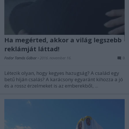
Ha megérted, akkor a világ legszebb
reklámját láttad!
Fodor Tamás Gábor
•
2016. november 16.
0
Létezik olyan, hogy kegyes hazugság? A család egy
betű híján csalás? A karácsony egyaránt kihozza a jó
és a rossz érzelmeket is az emberekből, ...