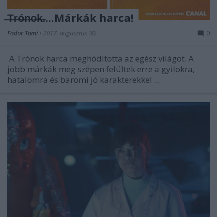
̶T̶r̶ó̶n̶o̶k̶....Márkák harca!
Fodor Tomi
•
2017. augusztus 30.
0
A Trónok harca meghódította az egész világot. A
jobb márkák meg szépen felültek erre a gyilokra,
hatalomra és baromi jó karakterekkel ...