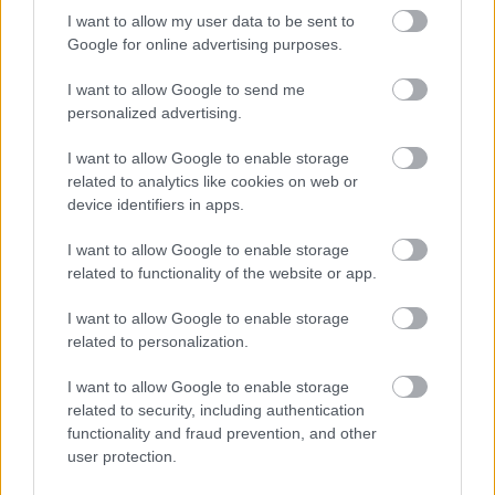
" - érkezik a kérdés kattintás után a Girls of Paradise
I want to allow my user data to be sent to
nevű oldalon chatjén a ...
Google for online advertising purposes.
I want to allow Google to send me
personalized advertising.
I want to allow Google to enable storage
related to analytics like cookies on web or
device identifiers in apps.
I want to allow Google to enable storage
related to functionality of the website or app.
I want to allow Google to enable storage
related to personalization.
I want to allow Google to enable storage
related to security, including authentication
A VÁLASZTÁS a Tied, visszafelé is!
functionality and fraud prevention, and other
user protection.
Fodor Tomi
•
2016. szeptember 27.
0