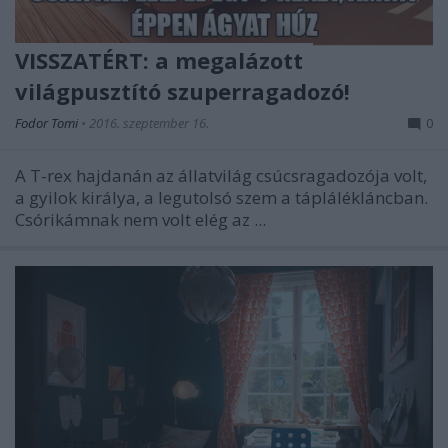
VISSZATÉRT: a megalázott
világpusztító szuperragadozó!
Fodor Tomi
•
2016. szeptember 16.
0
A T-rex hajdanán az állatvilág csúcsragadozója volt,
a gyilok királya, a legutolsó szem a táplálékláncban.
Csórikámnak nem volt elég az ...