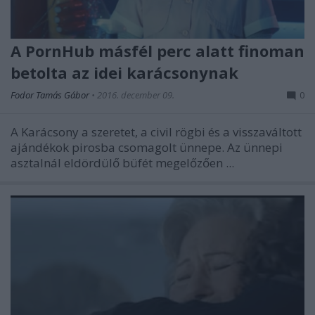
A PornHub másfél perc alatt finoman
betolta az idei karácsonynak
Fodor Tamás Gábor
•
2016. december 09.
0
A Karácsony a szeretet, a civil rögbi és a visszaváltott
ajándékok pirosba csomagolt ünnepe. Az ünnepi
asztalnál eldördülő büfét megelőzően ...