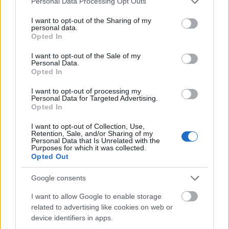
Personal Data Processing Opt Outs
services and may gather and store information including but
not limited to your visit or usage behaviour. You may click to
I want to opt-out of the Sharing of my
personal data.
grant or deny consent to Google and its third-party tags to
Opted In
use your data for below specified purposes in below Google
consent section.
I want to opt-out of the Sale of my
Personal Data.
Opted In
I want to opt-out of processing my
Personal Data for Targeted Advertising.
Opted In
I want to opt-out of Collection, Use,
Retention, Sale, and/or Sharing of my
Personal Data that Is Unrelated with the
Purposes for which it was collected.
Amikor a férfi prostit keres a neten,
Opted Out
de nagyon meglepődik
Google consents
Fodor Tomi
•
2016. október 02.
15
I want to allow Google to enable storage
related to advertising like cookies on web or
device identifiers in apps.
"
Tetszem Neked, szeretnél még látni rólam képeket?