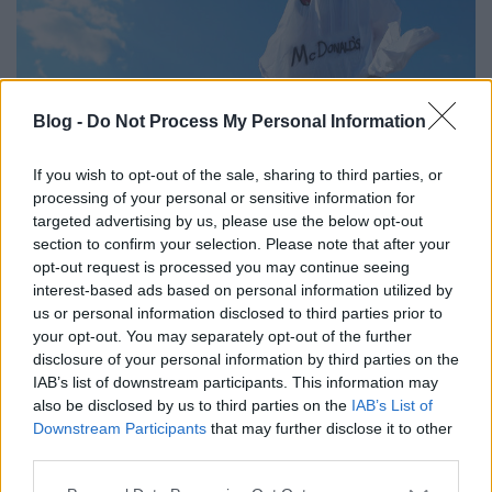
Blog -
Do Not Process My Personal Information
If you wish to opt-out of the sale, sharing to third parties, or
processing of your personal or sensitive information for
Így kóstolta fel a Burger King a
targeted advertising by us, please use the below opt-out
section to confirm your selection. Please note that after your
Mekit Halloween alkalmából:
opt-out request is processed you may continue seeing
BOOOOO
interest-based ads based on personal information utilized by
us or personal information disclosed to third parties prior to
Fodor Tamás Gábor
•
2016. október 28.
0
your opt-out. You may separately opt-out of the further
disclosure of your personal information by third parties on the
IAB’s list of downstream participants. This information may
Halloween. Az ünnep, ami egy kelta hagyományból
also be disclosed by us to third parties on the
IAB’s List of
kelt életre, több ünnepet is magába foglalva, mint
Downstream Participants
that may further disclose it to other
például a keresztény vallásból ismert halottak ...
third parties.
Please note that this website/app uses one or more Google