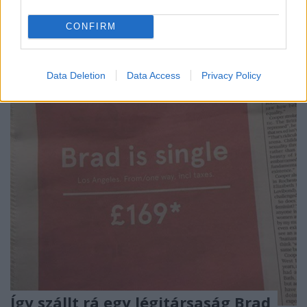
Ha valamit igazán akarsz, akkor azért küzdeni fogsz.
CONFIRM
Mi lehet annyira fontos és egyben gyönyörű, hogy
érte végzetes harcba keveredj egy másik ...
Data Deletion
Data Access
Privacy Policy
Így szállt rá egy légitársaság Brad