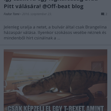
Pitt válására! @Off-beat blog
Fodor Tomi
•
2016. szeptember 23.
2
Jelenleg uralja a netet, a bulvár által csak Brangelina
házaspár válása. Ilyenkor szokásos vesébe néznek és
mindenből hírt csinálnak a ...