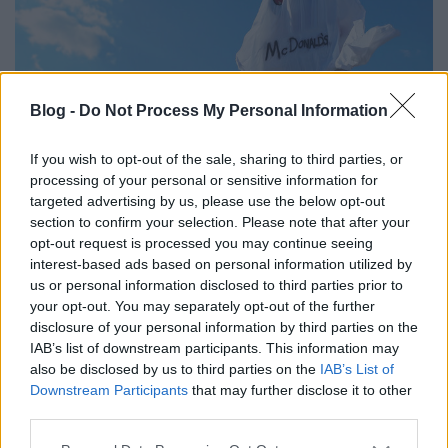
Blog -
Do Not Process My Personal Information
If you wish to opt-out of the sale, sharing to third parties, or
processing of your personal or sensitive information for
Így kóstolta fel a Burger King a
targeted advertising by us, please use the below opt-out
section to confirm your selection. Please note that after your
Mekit Halloween alkalmából:
opt-out request is processed you may continue seeing
BOOOOO
interest-based ads based on personal information utilized by
us or personal information disclosed to third parties prior to
Fodor Tamás Gábor
•
2016. október 28.
0
your opt-out. You may separately opt-out of the further
disclosure of your personal information by third parties on the
IAB’s list of downstream participants. This information may
Halloween. Az ünnep, ami egy kelta hagyományból
also be disclosed by us to third parties on the
IAB’s List of
kelt életre, több ünnepet is magába foglalva, mint
Downstream Participants
that may further disclose it to other
például a keresztény vallásból ismert halottak ...
third parties.
Please note that this website/app uses one or more Google