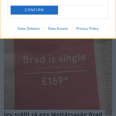
Ha valamit igazán akarsz, akkor azért küzdeni fogsz.
CONFIRM
Mi lehet annyira fontos és egyben gyönyörű, hogy
érte végzetes harcba keveredj egy másik ...
Data Deletion
Data Access
Privacy Policy
Így szállt rá egy légitársaság Brad