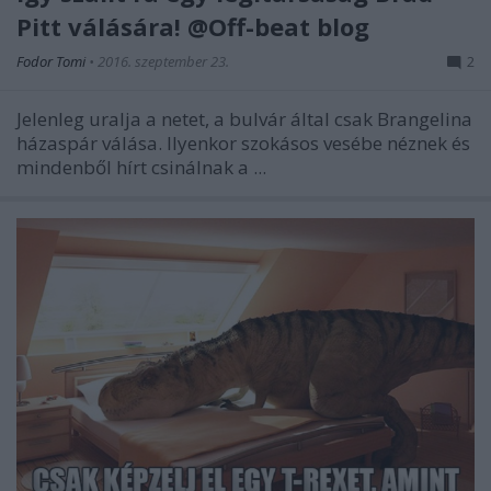
Pitt válására! @Off-beat blog
Fodor Tomi
•
2016. szeptember 23.
2
Jelenleg uralja a netet, a bulvár által csak Brangelina
házaspár válása. Ilyenkor szokásos vesébe néznek és
mindenből hírt csinálnak a ...