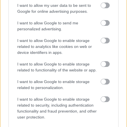
" - érkezik a kérdés kattintás után a Girls of Paradise
I want to allow my user data to be sent to
nevű oldalon chatjén a ...
Google for online advertising purposes.
I want to allow Google to send me
personalized advertising.
I want to allow Google to enable storage
related to analytics like cookies on web or
device identifiers in apps.
I want to allow Google to enable storage
related to functionality of the website or app.
I want to allow Google to enable storage
related to personalization.
I want to allow Google to enable storage
related to security, including authentication
A VÁLASZTÁS a Tied, visszafelé is!
functionality and fraud prevention, and other
user protection.
Fodor Tomi
•
2016. szeptember 27.
0