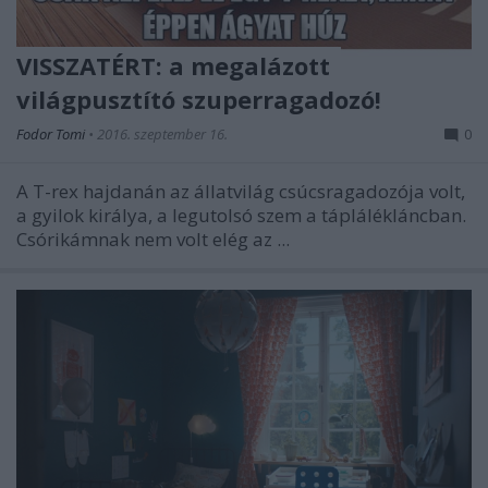
VISSZATÉRT: a megalázott
világpusztító szuperragadozó!
Fodor Tomi
•
2016. szeptember 16.
0
A T-rex hajdanán az állatvilág csúcsragadozója volt,
a gyilok királya, a legutolsó szem a táplálékláncban.
Csórikámnak nem volt elég az ...