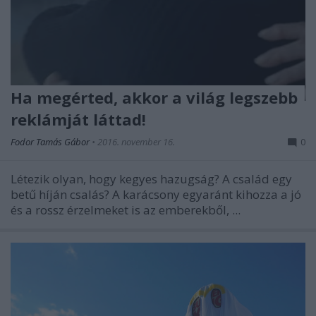
Ha megérted, akkor a világ legszebb
reklámját láttad!
Fodor Tamás Gábor
•
2016. november 16.
0
Létezik olyan, hogy kegyes hazugság? A család egy
betű híján csalás? A karácsony egyaránt kihozza a jó
és a rossz érzelmeket is az emberekből, ...