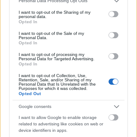
Personal Data Processing Opt Outs
services and may gather and store information including but
not limited to your visit or usage behaviour. You may click to
I want to opt-out of the Sharing of my
personal data.
grant or deny consent to Google and its third-party tags to
Opted In
use your data for below specified purposes in below Google
consent section.
I want to opt-out of the Sale of my
Personal Data.
Opted In
I want to opt-out of processing my
Personal Data for Targeted Advertising.
Opted In
I want to opt-out of Collection, Use,
Retention, Sale, and/or Sharing of my
Personal Data that Is Unrelated with the
Purposes for which it was collected.
Amikor a férfi prostit keres a neten,
Opted Out
de nagyon meglepődik
Google consents
Fodor Tomi
•
2016. október 02.
15
I want to allow Google to enable storage
related to advertising like cookies on web or
device identifiers in apps.
"
Tetszem Neked, szeretnél még látni rólam képeket?