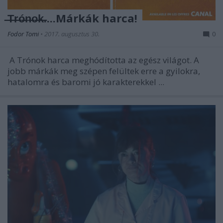
̶T̶r̶ó̶n̶o̶k̶....Márkák harca!
Fodor Tomi
•
2017. augusztus 30.
0
A Trónok harca meghódította az egész világot. A
jobb márkák meg szépen felültek erre a gyilokra,
hatalomra és baromi jó karakterekkel ...