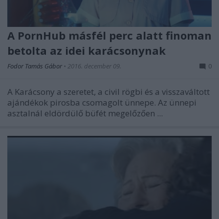
A PornHub másfél perc alatt finoman
betolta az idei karácsonynak
Fodor Tamás Gábor
•
2016. december 09.
0
A Karácsony a szeretet, a civil rögbi és a visszaváltott
ajándékok pirosba csomagolt ünnepe. Az ünnepi
asztalnál eldördülő büfét megelőzően ...