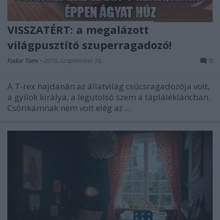
VISSZATÉRT: a megalázott
világpusztító szuperragadozó!
Fodor Tomi
•
2016. szeptember 16.
0
A T-rex hajdanán az állatvilág csúcsragadozója volt,
a gyilok királya, a legutolsó szem a táplálékláncban.
Csórikámnak nem volt elég az ...