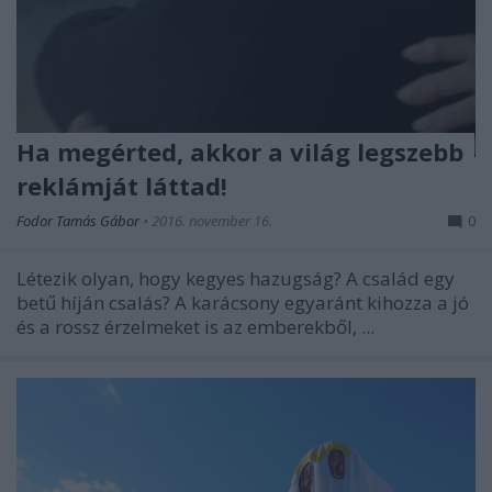
Ha megérted, akkor a világ legszebb
reklámját láttad!
Fodor Tamás Gábor
•
2016. november 16.
0
Létezik olyan, hogy kegyes hazugság? A család egy
betű híján csalás? A karácsony egyaránt kihozza a jó
és a rossz érzelmeket is az emberekből, ...