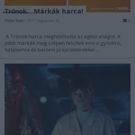
̶T̶r̶ó̶n̶o̶k̶....Márkák harca!
Fodor Tomi
•
2017. augusztus 30.
0
A Trónok harca meghódította az egész világot. A
jobb márkák meg szépen felültek erre a gyilokra,
hatalomra és baromi jó karakterekkel ...