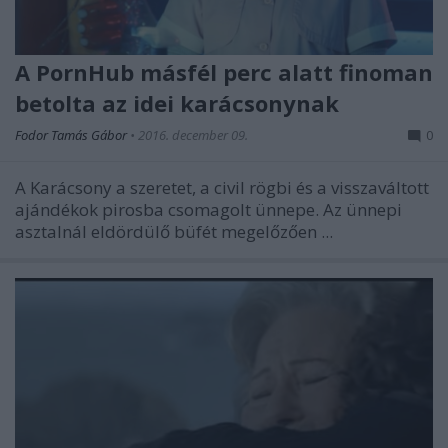
A PornHub másfél perc alatt finoman
betolta az idei karácsonynak
Fodor Tamás Gábor
•
2016. december 09.
0
A Karácsony a szeretet, a civil rögbi és a visszaváltott
ajándékok pirosba csomagolt ünnepe. Az ünnepi
asztalnál eldördülő büfét megelőzően ...