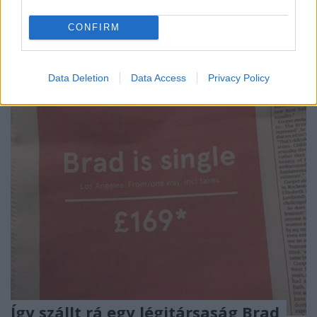
Ha valamit igazán akarsz, akkor azért küzdeni fogsz.
CONFIRM
Mi lehet annyira fontos és egyben gyönyörű, hogy
érte végzetes harcba keveredj egy másik ...
Data Deletion
Data Access
Privacy Policy
Így szállt rá egy légitársaság Brad