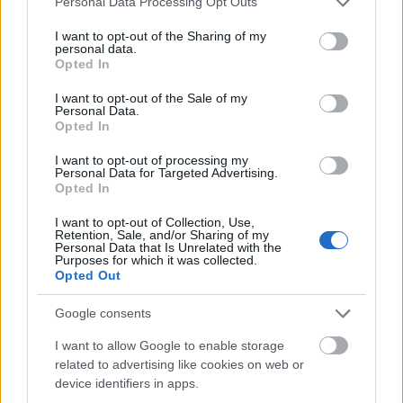
Personal Data Processing Opt Outs
services and may gather and store information including but
not limited to your visit or usage behaviour. You may click to
I want to opt-out of the Sharing of my
personal data.
grant or deny consent to Google and its third-party tags to
Opted In
use your data for below specified purposes in below Google
consent section.
I want to opt-out of the Sale of my
Personal Data.
Opted In
I want to opt-out of processing my
Personal Data for Targeted Advertising.
Opted In
I want to opt-out of Collection, Use,
Retention, Sale, and/or Sharing of my
Personal Data that Is Unrelated with the
Purposes for which it was collected.
Amikor a férfi prostit keres a neten,
Opted Out
de nagyon meglepődik
Google consents
Fodor Tomi
•
2016. október 02.
15
I want to allow Google to enable storage
related to advertising like cookies on web or
device identifiers in apps.
"
Tetszem Neked, szeretnél még látni rólam képeket?