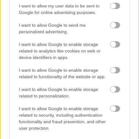
" - érkezik a kérdés kattintás után a Girls of Paradise
I want to allow my user data to be sent to
nevű oldalon chatjén a ...
Google for online advertising purposes.
I want to allow Google to send me
personalized advertising.
I want to allow Google to enable storage
related to analytics like cookies on web or
device identifiers in apps.
I want to allow Google to enable storage
related to functionality of the website or app.
I want to allow Google to enable storage
related to personalization.
I want to allow Google to enable storage
related to security, including authentication
A VÁLASZTÁS a Tied, visszafelé is!
functionality and fraud prevention, and other
user protection.
Fodor Tomi
•
2016. szeptember 27.
0