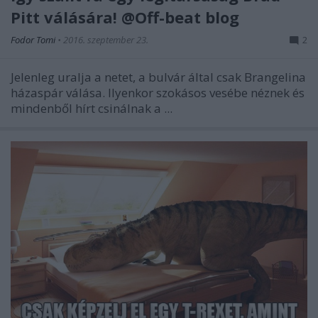
Pitt válására! @Off-beat blog
Fodor Tomi
•
2016. szeptember 23.
2
Jelenleg uralja a netet, a bulvár által csak Brangelina
házaspár válása. Ilyenkor szokásos vesébe néznek és
mindenből hírt csinálnak a ...