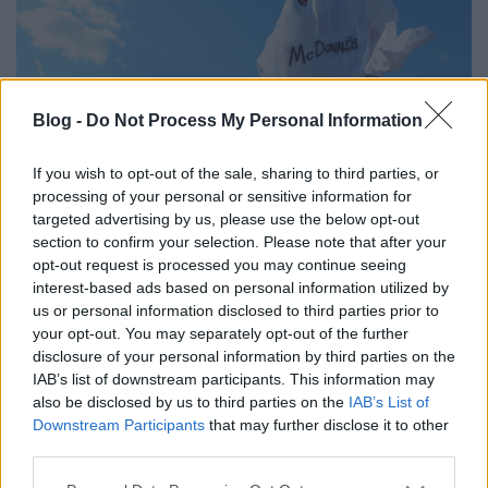
Blog -
Do Not Process My Personal Information
If you wish to opt-out of the sale, sharing to third parties, or
processing of your personal or sensitive information for
Így kóstolta fel a Burger King a
targeted advertising by us, please use the below opt-out
section to confirm your selection. Please note that after your
Mekit Halloween alkalmából:
opt-out request is processed you may continue seeing
BOOOOO
interest-based ads based on personal information utilized by
us or personal information disclosed to third parties prior to
Fodor Tamás Gábor
•
2016. október 28.
0
your opt-out. You may separately opt-out of the further
disclosure of your personal information by third parties on the
IAB’s list of downstream participants. This information may
Halloween. Az ünnep, ami egy kelta hagyományból
also be disclosed by us to third parties on the
IAB’s List of
kelt életre, több ünnepet is magába foglalva, mint
Downstream Participants
that may further disclose it to other
például a keresztény vallásból ismert halottak ...
third parties.
Please note that this website/app uses one or more Google