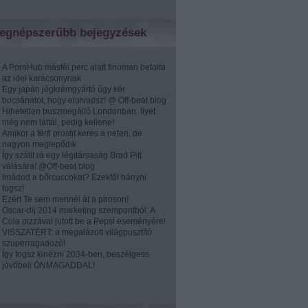
egnépszerűbb bejegyzések
A PornHub másfél perc alatt finoman betolta
az idei karácsonynak
Egy japán jégkrémgyártó úgy kér
bocsánatot, hogy elolvadsz! @ Off-beat blog
Hihetetlen buszmegálló Londonban. Ilyet
még nem láttál, pedig kellene!
Amikor a férfi prostit keres a neten, de
nagyon meglepődik
Így szállt rá egy légitársaság Brad Pitt
válására! @Off-beat blog
Imádod a bőrcuccokat? Ezektől hányni
fogsz!
Ezért Te sem mennél át a piroson!
Oscar-díj 2014 marketing szempontból: A
Cola pizzával jutott be a Pepsi eseményére!
VISSZATÉRT: a megalázott világpusztító
szuperragadozó!
Így fogsz kinézni 2034-ben, beszélgess
jövőbeli ÖNMAGADDAL!