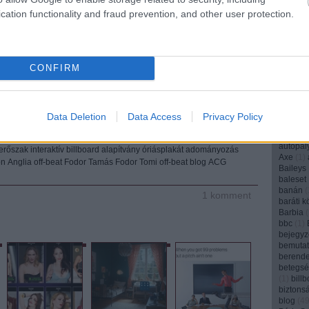
angyal
(
cation functionality and fraud prevention, and other user protection.
anya
(
1
(
1
)
Appl
(
1
)
AR
(
aranyos
archívu
CONFIRM
argentí
(
1
)
art
(
arvalic
ásványv
attenbo
Data Deletion
Data Access
Privacy Policy
audi
(
5
)
Tetszik
0
(
1
)
autó
autopál
 erőszak
interaktív
billboard
alapítvány
óriásplakát
adományozás
Axe
(
1
)
on
Anglia
off-beat
Fodor Tamás
Fodor Tomi
off-beat blog
ACG
Baileys
baleset
banán
(
1
komment
baráti k
Barbia
(
bbc
(
1
)
bejegyz
bemuta
berend
betegs
(
1
)
bill
biztons
blog
(
4