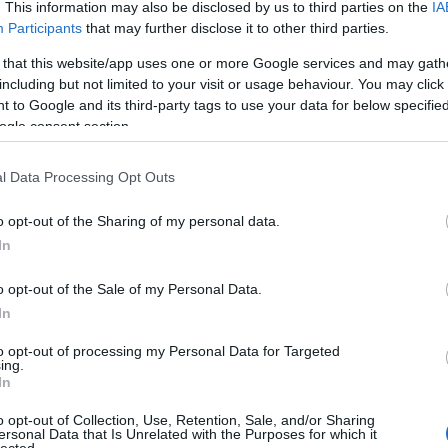
. This information may also be disclosed by us to third parties on the
IA
Participants
that may further disclose it to other third parties.
Né
 that this website/app uses one or more Google services and may gath
including but not limited to your visit or usage behaviour. You may click 
̶T̶r̶ó
 to Google and its third-party tags to use your data for below specifi
A Por
idei 
ogle consent section.
Ha me
láttad
l Data Processing Opt Outs
Így k
Hall
Amiko
o opt-out of the Sharing of my personal data.
megl
In
A VÁL
Így s
válás
o opt-out of the Sale of my Personal Data.
VISSZ
In
szupe
A vál
to opt-out of processing my Personal Data for Targeted
Ügynö
ing.
szól!
 felkeltése, hanem az adományozási kedv beindítása is
In
Az ér
efonjukra a „nézelődők”
Óóóóó
o opt-out of Collection, Use, Retention, Sale, and/or Sharing
Tová
j címkézésű kampányt az ACG kreatívjai alkották meg,
ersonal Data that Is Unrelated with the Purposes for which it
lected.