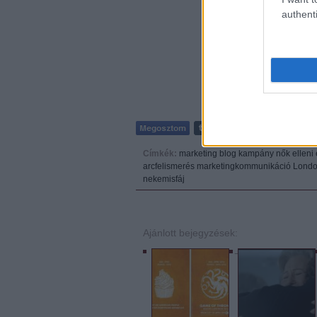
authenti
Címkék:
marketing
blog
kampány
nők elleni
arcfelismerés
marketingkommunikáció
Lond
nekemisfáj
Ajánlott bejegyzések: