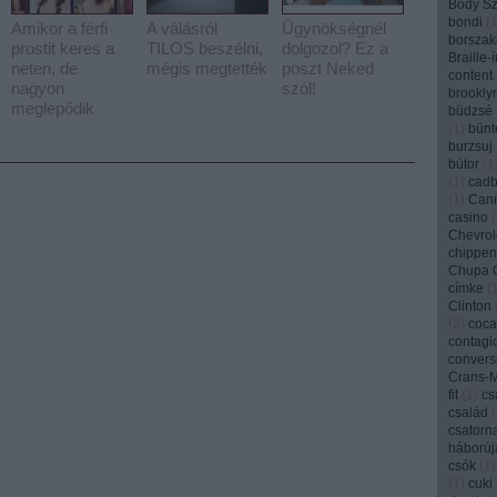
Bódy Szi
bondi
(
Amikor a férfi
A válásról
Ügynökségnél
borszak
prostit keres a
TILOS beszélni,
dolgozol? Ez a
Braille-
neten, de
mégis megtették
poszt Neked
content
nagyon
szól!
brookly
meglepődik
büdzsé
(
1
)
bünt
burzsuj
bútor
(
1
(
1
)
cadb
(
1
)
Can
casino
(
Chevrol
chippen
Chupa 
címke
(
Clinton
(
2
)
coca
contagi
convers
Crans-
fit
(
1
)
cs
család
(
csatorn
háborúj
csók
(
1
)
(
1
)
cuki