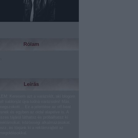
Rólam
m
Leírás
EM: Keresem azt a varázslót, aki blogom
lt sablonját újra tudná varázsolni! Más,
megszokott… Ez a jelentése az off-beat
ésnek és egyben az oldal alapelve is. A
sszes tájáról láthatsz és próbálhatsz ki
 reklámokat, közösségi alkalmazásokat.
ozz, és törjünk ki a reklámzajból az
 megoldásokkal.