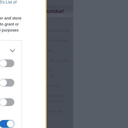
B’s List of
zd meg a régebbi posztokat!
er and store
to grant or
̶n̶o̶k̶....Márkák harca!
ed purposes
nHub másfél perc alatt finoman betolta az
karácsonynak
gérted, akkor a világ legszebb reklámját
!
óstolta fel a Burger King a Mekit
oween alkalmából: BOOOOO
r a férfi prostit keres a neten, de nagyon
epődik
ASZTÁS a Tied, visszafelé is!
zállt rá egy légitársaság Brad Pitt
ára! @Off-beat blog
ATÉRT: a megalázott világpusztító
rragadozó!
ásról TILOS beszélni, mégis megtették
kségnél dolgozol? Ez a poszt Neked
zéseket összeragasztó rágó története
, hogy hűlne ki a kajád!
bb
...