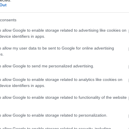
bízásából és a szervezet menedékházának való
Out
t kampányt lazán el tudtam volna képzelni integrálva és
consents
ttem volna a kampányt, amelynek keretében szintén az
tam volna. Lényegében a user saját arcképe lett volna
12939
(
o allow Google to enable storage related to advertising like cookies on
2015
(
3
szont amennyiben a felhasználó megosztja, tehát
evice identifiers in apps.
(
1
)
4g
(
sztások számával együtt tűntek volna el a sebek. A
használ
an, csak éppen a közösségi médiát használtam volna ki
abszurd
o allow my user data to be sent to Google for online advertising
adakoz
s.
Adidas
(
1
)
age
acebookon, kattints a képre:
to allow Google to send me personalized advertising.
agymen
ajándé
akcióhő
o allow Google to enable storage related to analytics like cookies on
alapítv
alkalma
evice identifiers in apps.
alkohol
állásker
o allow Google to enable storage related to functionality of the website
állatme
(
1
)
Allen
alvás
(
1
amerika
o allow Google to enable storage related to personalization.
amster
amunds
android
o allow Google to enable storage related to security, including