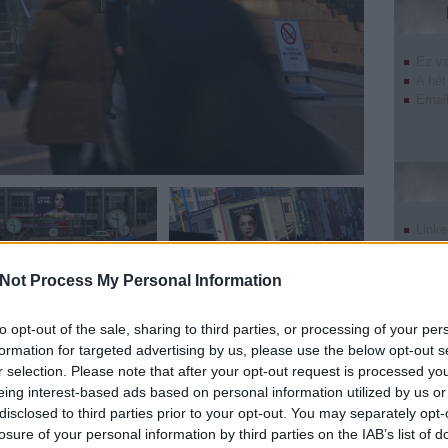
Ez v
A hét
Email
Linke
Twitt
Tumb
Not Process My Personal Information
Pinte
Goog
to opt-out of the sale, sharing to third parties, or processing of your per
 ügynökség, az Ocean Outdoor és a Woman’s Aid
formation for targeted advertising by us, please use the below opt-out s
elemre változó óriásplakátot, amelynek célja a családon
r selection. Please note that after your opt-out request is processed y
sa. Az óriásplakátba beépített arcfelismerő
eing interest-based ads based on personal information utilized by us or
vert nő sebei elkezdenek gyógyulni olyan mértékben,
disclosed to third parties prior to your opt-out. You may separately opt-
nosítanak. Minden egyes ember, aki nem fordítja el a
undefin
losure of your personal information by third parties on the IAB’s list of
), már tett valamit a további erőszak