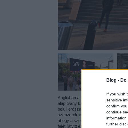
Blog -
Do 
If you wish 
Angliában a londoni WCRS nevezetű
sensitive in
alapítvány karöltve megalkotta a figy
confirm you
belüli erőszakra való figyelem felhívá
continue se
szenzoroknak köszönhetően az össze
information 
ahogy a szenzorok egy több arcot azo
further disc
fejét (átvitt és szó szoros értelemben