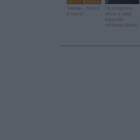
T̶r̶ó̶n̶o̶k̶....Márká
Ha megérted,
k harca!
akkor a világ
legszebb
reklámját láttad!