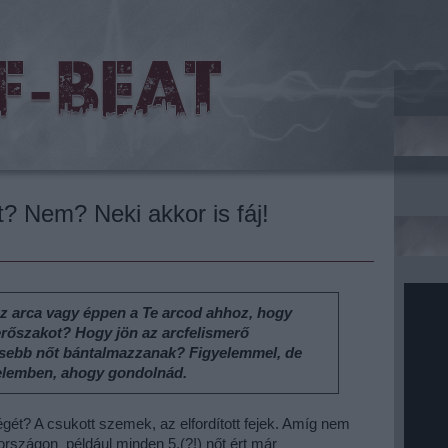
t? Nem? Neki akkor is fáj!
z arca vagy éppen a Te arcod ahhoz, hogy
erőszakot? Hogy jön az arcfelismerő
esebb nőt bántalmazzanak? Figyelemmel, de
elemben, ahogy gondolnád.
égét? A csukott szemek, az elfordított fejek. Amíg nem
rszágon például minden 5.(?!) nőt ért már