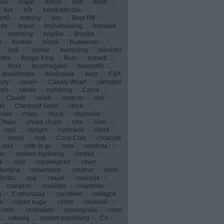
lvi
(
1
)
bogár
(
1
)
bohóc
(
1
)
bolt
(
1
)
bond
(
1
)
1
)
bor
(
2
)
bőr
(
1
)
borotválkozás
(
1
)
értő
(
1
)
botrány
(
1
)
boy
(
1
)
Brad Pitt
(
1
)
írás
(
1
)
brand
(
4
)
brandbuilding
(
2
)
branded
(
5
)
branding
(
1
)
brazília
(
1
)
Brazília
(
3
)
n
(
1
)
buckler
(
1
)
búcsú
(
1
)
Budweiser
(
1
)
(
1
)
buli
(
17
)
bulvár
(
1
)
bumeráng
(
1
)
bűnözés
etés
(
1
)
Burger King
(
1
)
Burn
(
1
)
burnett
(
2
)
(
1
)
busz
(
1
)
buszmegálló
(
2
)
buszsofőr
(
1
)
)
búvárkodás
(
1
)
búvársisak
(
1
)
buzz
(
3
)
C&A
ury
(
1
)
canal+
(
1
)
Canary Wharf
(
1
)
cannabis
nes
(
1
)
cardio
(
1
)
carlsberg
(
1
)
Carrie
(
1
)
1
)
Cavalli
(
1
)
celeb
(
1
)
centrum
(
1
)
ché
(
1
)
et
(
1
)
Chevrolet Sonic
(
1
)
chick
(
1
)
dale
(
1
)
chips
(
1
)
chuck
(
2
)
chuckville
(
1
)
Chups
(
1
)
chupa chups
(
1
)
cica
(
1
)
cider
(
1
)
1
)
cipő
(
1
)
citylight
(
1
)
civilizáció
(
1
)
client
(
1
)
(
1
)
cliodíj
(
1
)
club
(
4
)
Coca-Cola
(
4
)
cocacola
 cola
(
1
)
coffe to go
(
1
)
cola
(
1
)
comforta
(
1
)
on
(
1
)
content marketing
(
1
)
contrex
(
2
)
e
(
1
)
cool
(
1
)
copywrighter
(
1
)
cover
(
1
)
Montana
(
1
)
cravendale
(
1
)
creative
(
1
)
cross
ábítás
(
1
)
csaj
(
1
)
csajok
(
2
)
csajozás
(
3
)
7
)
családon
(
1
)
csalódás
(
1
)
csaptelep
(
1
)
a
(
4
)
Csehország
(
1
)
csendélet
(
1
)
csillagok
a
(
1
)
csipke bugyi
(
1
)
csirke
(
1
)
csodanő
(
1
)
csoki
(
3
)
csokoládé
(
3
)
csomagolás
(
5
)
csont
(
1
)
cukiság
(
1
)
custom publishing
(
1
)
CV
(
1
)