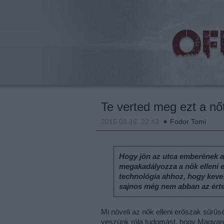
beat
Te verted meg ezt a nő
2015.03.16. 22:43
Fodor Tomi
Hogy jön az utca emberének a
megakadályozza a nők elleni 
technológia ahhoz, hogy kev
sajnos még nem abban az ért
Mi növeli az nők elleni erőszak sűrűs
veszünk róla tudomást, hogy Magyaro