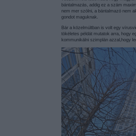
bántalmazás, addig ez a szám maxim
nem mer szólni, a bántalmazó nem aka
gondot maguknak.
Bár a közelmúltban is volt egy vírusv
tökéletes példát mutatok arra, hogy
kommunikálni szimplán azzal,hogy leg