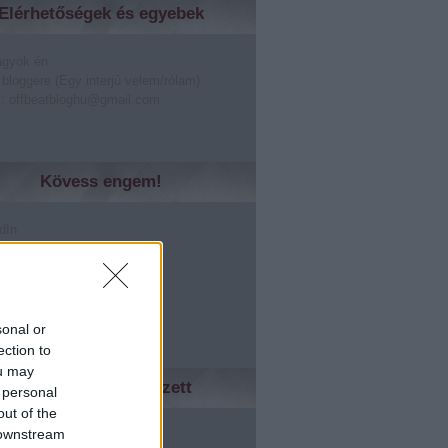
Elérhetőségek és egyebek
agyok én
 bloggere (Egy interjú velem/rólam)
: offbeatbloghu@gmail.com
Kövess engem!
dIn
er
lr
rest
le +
sonal or
ection to
ou may
Ismerőseidnek tetszett
 personal
out of the
ed
 downstream