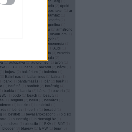
2
)
animált
(
1
)
anonim
(
1
)
Anthon Berg
(
1
)
)
Anyák napja
(
1
)
apa
(
2
)
aplikáció
(
2
)
ápoló
e
(
2
)
apple
(
3
)
applikáció
(
5
)
Appshaker
(
1
)
ar
6
)
arachnofóbia
(
1
)
arany
(
1
)
aranyláz
(
1
)
(
1
)
aranyrög
(
1
)
arc
(
1
)
arcfelismerés
(
2
)
m
(
2
)
áremelés
(
1
)
aréna
(
1
)
Argentina
(
1
)
n tangó
(
1
)
ariel
(
2
)
arisztokrácia
(
1
)
armstrong
2
)
art director
(
4
)
áruházlánc
(
1
)
ArvaliCom
(
1
)
om
(
1
)
ásítás
(
1
)
Asus
(
1
)
ásványvíz
(
2
)
iz
(
1
)
aszfaltrajz
(
1
)
at&t
(
2
)
atomenergia
(
1
)
rough
(
1
)
átverés
(
4
)
Auckland
(
1
)
Audi
(
1
)
augmented reality
(
6
)
Ausztrália
(
3
)
Ausztria
(
12
)
autókölcsönzés
(
1
)
automata
(
2
)
ya
(
1
)
autópálya
(
2
)
autoromeo
(
1
)
avon
(
1
)
axe
(
7
)
B.U.
(
1
)
baba
(
2
)
bacardi
(
2
)
bácsi
(
1
)
(
1
)
bajusz
(
2
)
baktérium
(
1
)
balerina
(
1
)
(
3
)
Bálint nap
(
1
)
ballantines
(
1
)
bálna
(
1
)
1
)
bank
(
1
)
bántalmazás
(
1
)
bár
(
2
)
barát
(
1
)
ör
(
1
)
barátnő
(
1
)
barátok
(
2
)
barátság
(
4
)
1
)
barbia
(
1
)
barista
(
2
)
bárka
(
1
)
bavaria
(
3
)
BBC
(
1
)
bbdo
(
1
)
beach
(
1
)
beauty
(
1
)
és
(
1
)
Belgium
(
2
)
belüli
(
1
)
belváros
(
1
)
tóterem
(
1
)
benzin
(
1
)
benzinkút
(
1
)
ezés
(
1
)
bérlés
(
1
)
berlin
(
1
)
beszéd
(
1
)
ég
(
4
)
betiltott
(
1
)
bevásárlóközpont
(
2
)
big six
board
(
7
)
biztonság
(
7
)
biztonsági öv
(
1
)
ági rendszer
(
1
)
biztosító
(
1
)
BKV
(
1
)
Blöff
(
1
)
9
)
blogger
(
3
)
blueray
(
1
)
BMW
(
1
)
bmw
(
5
)