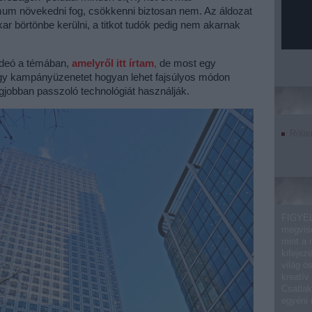
um növekedni fog, csökkenni biztosan nem. Az áldozat
r börtönbe kerülni, a titkot tudók pedig nem akarnak
ideó a témában,
amelyről itt írtam
,
de most egy
 egy kampányüzenetet hogyan lehet fajsúlyos módon
jobban passzoló technológiát használják.
Róla
FIGYEL
megvise
mint a 
kifejez
világ ö
kreatív
Csatlak
egyéni