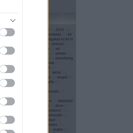
Címkék
1
)
13th street
(
4
)
2011
(
3
)
2012
(
2
)
2014
(
3
)
)
2016
(
1
)
208
(
1
)
3d
(
1
)
3D nyomtatás
(
1
)
4d
1
)
500
(
1
)
a japánok kivégzik magukat és fel is
ják őket
(
1
)
ablak
(
2
)
Absolut
(
1
)
absolut
(
1
)
(
1
)
account
(
2
)
ACG
(
1
)
Activia
(
1
)
ad
(
1
)
ás
(
2
)
adás--vétel
(
1
)
adatbázis
(
1
)
adidas
(
1
)
(
1
)
adományozás
(
1
)
adrenalin
(
2
)
advertising
ncy
(
2
)
agencylife
(
1
)
agyhullámok
(
1
)
és
(
3
)
ágyú
(
1
)
aids
(
1
)
ajándék
(
4
)
kozás
(
1
)
ájulás
(
1
)
akadémia
(
1
)
akció
(
1
)
s
(
1
)
akkumulátor
(
1
)
akrobatika
(
1
)
alagút
(
2
)
ány
(
4
)
alapitvány
(
1
)
alarm
(
1
)
alfa
(
1
)
zás
(
17
)
alkalom
(
1
)
alkohol
(
12
)
izmus
(
1
)
állásinterjú
(
1
)
álláskeresés
(
1
)
eső portál
(
1
)
állat
(
1
)
állatkert
(
1
)
nhely
(
1
)
állatok
(
2
)
állatvédelem
(
1
)
állatvédő
y Solly
(
1
)
allstar
(
1
)
álmosság
(
1
)
álom
(
1
)
)
always
(
1
)
Alzheimer-kór
(
1
)
ambient
(
18
)
(
1
)
Amerika
(
6
)
amnesty
(
1
)
amnesztia
(
1
)
dam
(
1
)
Amsterdam
(
1
)
Amszterdam
(
1
)
en
(
1
)
anarchia
(
1
)
andes
(
1
)
Andes
(
1
)
(
2
)
Angelina Jolie
(
1
)
Anglia
(
11
)
anglia
(
1
)